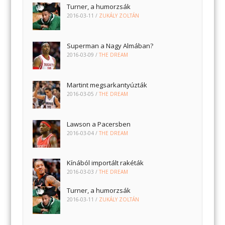
Turner, a humorzsák
2016-03-11
/
ZUKÁLY ZOLTÁN
Superman a Nagy Almában?
2016-03-09
/
THE DREAM
Martint megsarkantyúzták
2016-03-05
/
THE DREAM
Lawson a Pacersben
2016-03-04
/
THE DREAM
Kínából importált rakéták
2016-03-03
/
THE DREAM
Turner, a humorzsák
2016-03-11
/
ZUKÁLY ZOLTÁN