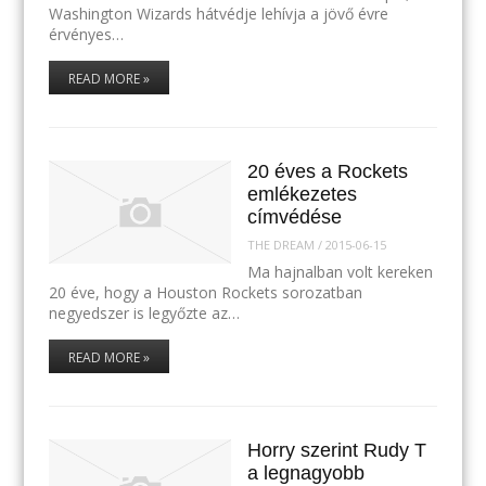
Washington Wizards hátvédje lehívja a jövő évre
érvényes…
READ MORE »
20 éves a Rockets
emlékezetes
címvédése
THE DREAM
/
2015-06-15
Ma hajnalban volt kereken
20 éve, hogy a Houston Rockets sorozatban
negyedszer is legyőzte az…
READ MORE »
Horry szerint Rudy T
a legnagyobb