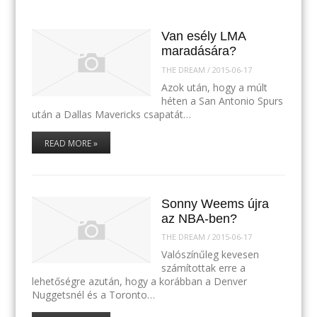
Van esély LMA
maradására?
THE DREAM
/
2015-06-17
Azok után, hogy a múlt
héten a San Antonio Spurs
után a Dallas Mavericks csapatát…
READ MORE »
Sonny Weems újra
az NBA-ben?
THE DREAM
/
2015-06-17
Valószínűleg kevesen
számítottak erre a
lehetőségre azután, hogy a korábban a Denver
Nuggetsnél és a Toronto…