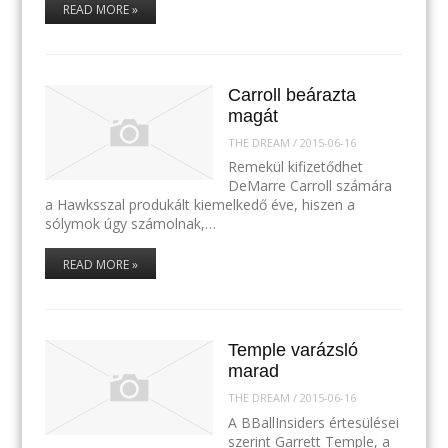
READ MORE »
Carroll beárazta
magát
THE DREAM
/
2015-06-16
Remekül kifizetődhet
DeMarre Carroll számára
a Hawksszal produkált kiemelkedő éve, hiszen a
sólymok úgy számolnak,…
READ MORE »
Temple varázsló
marad
THE DREAM
/
2015-06-16
A BBallInsiders értesülései
szerint Garrett Temple, a