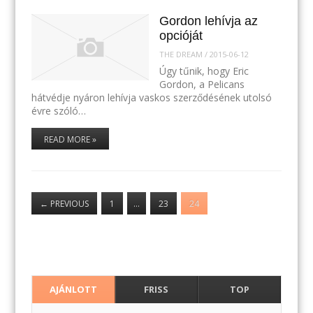
Gordon lehívja az
opcióját
THE DREAM
/
2015-06-12
Úgy tűnik, hogy Eric
Gordon, a Pelicans
hátvédje nyáron lehívja vaskos szerződésének utolsó
évre szóló…
READ MORE »
←
PREVIOUS
1
…
23
24
AJÁNLOTT
FRISS
TOP