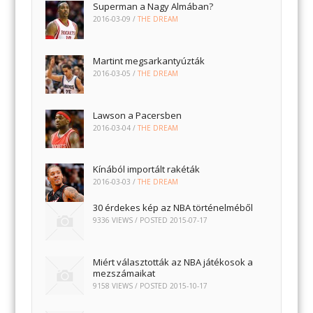
Superman a Nagy Almában?
2016-03-09
/
THE DREAM
Martint megsarkantyúzták
2016-03-05
/
THE DREAM
Lawson a Pacersben
2016-03-04
/
THE DREAM
Kínából importált rakéták
2016-03-03
/
THE DREAM
30 érdekes kép az NBA történelméből
9336 VIEWS / POSTED
2015-07-17
Miért választották az NBA játékosok a
mezszámaikat
9158 VIEWS / POSTED
2015-10-17