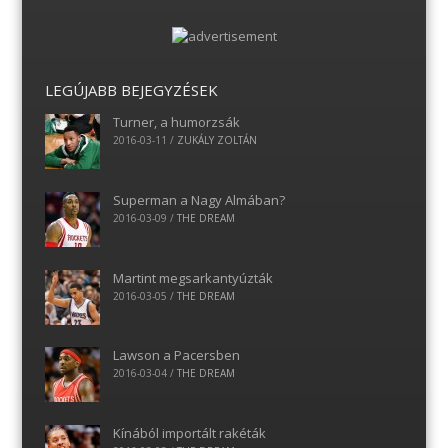
LEGÚJABB BEJEGYZÉSEK
Turner, a humorzsák
2016-03-11
/
ZUKÁLY ZOLTÁN
Superman a Nagy Almában?
2016-03-09
/
THE DREAM
Martint megsarkantyúzták
2016-03-05
/
THE DREAM
Lawson a Pacersben
2016-03-04
/
THE DREAM
Kínából importált rakéták