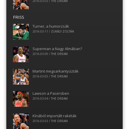
2016-03-03
/
THE DREAM
FRISS
Turner, a humorzsák
2016-03-11
/
ZUKÁLY ZOLTÁN
Superman a Nagy Almában?
2016-03-09
/
THE DREAM
Martint megsarkantyúzták
2016-03-05
/
THE DREAM
Lawson a Pacersben
2016-03-04
/
THE DREAM
Kínából importált rakéták
2016-03-03
/
THE DREAM