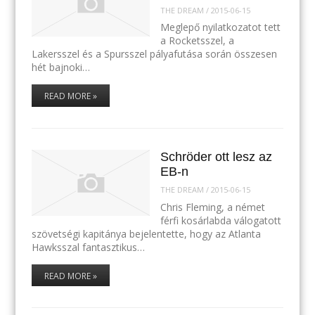
THE DREAM
/
2015-06-15
Meglepő nyilatkozatot tett
a Rocketsszel, a
Lakersszel és a Spursszel pályafutása során összesen
hét bajnoki…
READ MORE »
Schröder ott lesz az
EB-n
THE DREAM
/
2015-06-15
Chris Fleming, a német
férfi kosárlabda válogatott
szövetségi kapitánya bejelentette, hogy az Atlanta
Hawksszal fantasztikus…
READ MORE »