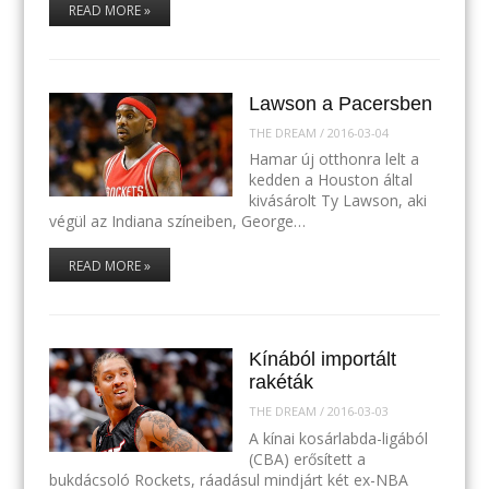
READ MORE »
Lawson a Pacersben
THE DREAM
/
2016-03-04
Hamar új otthonra lelt a
kedden a Houston által
kivásárolt Ty Lawson, aki
végül az Indiana színeiben, George…
READ MORE »
Kínából importált
rakéták
THE DREAM
/
2016-03-03
A kínai kosárlabda-ligából
(CBA) erősített a
bukdácsoló Rockets, ráadásul mindjárt két ex-NBA