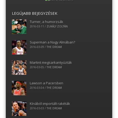
LEGÚJABB BEJEGYZÉSEK
Turner, a humorzsák
2016-03-11
/
ZUKÁLY ZOLTÁN
Superman a Nagy Almában?
2016-03-09
/
THE DREAM
Martint megsarkantyúzták
2016-03-05
/
THE DREAM
Lawson a Pacersben
2016-03-04
/
THE DREAM
Kínából importált rakéták
2016-03-03
/
THE DREAM