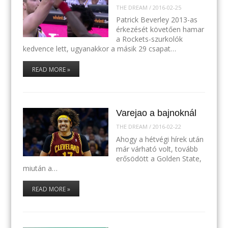
THE DREAM
/
2016-02-25
Patrick Beverley 2013-as
érkezését követően hamar
a Rockets-szurkolók
kedvence lett, ugyanakkor a másik 29 csapat…
READ MORE »
Varejao a bajnoknál
THE DREAM
/
2016-02-22
Ahogy a hétvégi hírek után
már várható volt, tovább
erősödött a Golden State,
miután a…
READ MORE »