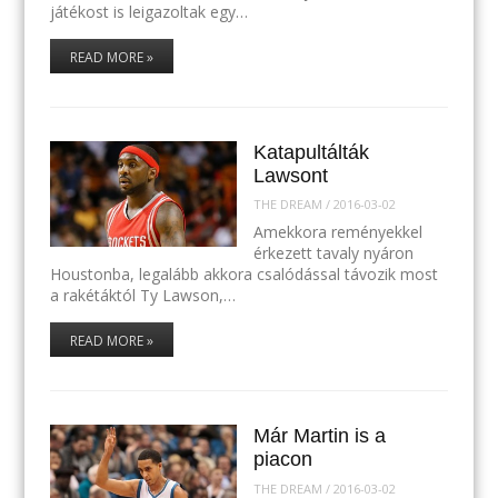
játékost is leigazoltak egy…
READ MORE »
Katapultálták
Lawsont
THE DREAM
/
2016-03-02
Amekkora reményekkel
érkezett tavaly nyáron
Houstonba, legalább akkora csalódással távozik most
a rakétáktól Ty Lawson,…
READ MORE »
Már Martin is a
piacon
THE DREAM
/
2016-03-02