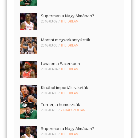
Superman a Nagy Almában?
2016-03-09
/
THE DREAM
Martint megsarkantyúzták
2016-03-05
/
THE DREAM
Lawson a Pacersben
2016-03-04
/
THE DREAM
Kínából importált rakéták
2016-03-03
/
THE DREAM
Turner, a humorzsák
2016-03-11
/
ZUKÁLY ZOLTÁN
Superman a Nagy Almában?
2016-03-09
/
THE DREAM