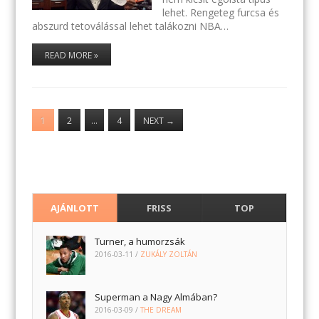
lehet. Rengeteg furcsa és
abszurd tetoválással lehet talákozni NBA…
READ MORE »
1
2
…
4
NEXT
→
AJÁNLOTT
FRISS
TOP
Turner, a humorzsák
2016-03-11
/
ZUKÁLY ZOLTÁN
Superman a Nagy Almában?
2016-03-09
/
THE DREAM