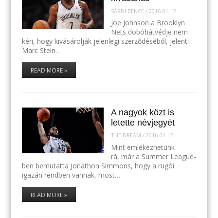
SÁRDI BENCE
/
2016-01-12
Joe Johnson a Brooklyn
Nets dobóhátvédje nem
kéri, hogy kivásárolják jelenlegi szerződéséből, jelenti
Marc Stein…
READ MORE »
A nagyok közt is
letette névjegyét
THE DREAM
/
2016-01-12
Mint emlékezhetünk
rá, már a Summer League-
ben bemutatta Jonathon Simmons, hogy a rugói
igazán rendben vannak, most…
READ MORE »