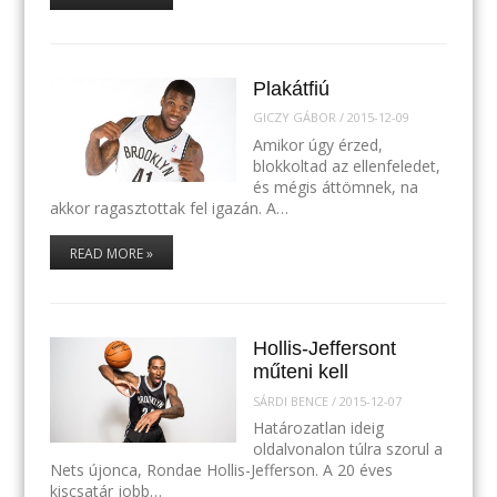
Plakátfiú
GICZY GÁBOR
/
2015-12-09
Amikor úgy érzed,
blokkoltad az ellenfeledet,
és mégis áttömnek, na
akkor ragasztottak fel igazán. A…
READ MORE »
Hollis-Jeffersont
műteni kell
SÁRDI BENCE
/
2015-12-07
Határozatlan ideig
oldalvonalon túlra szorul a
Nets újonca, Rondae Hollis-Jefferson. A 20 éves
kiscsatár jobb…