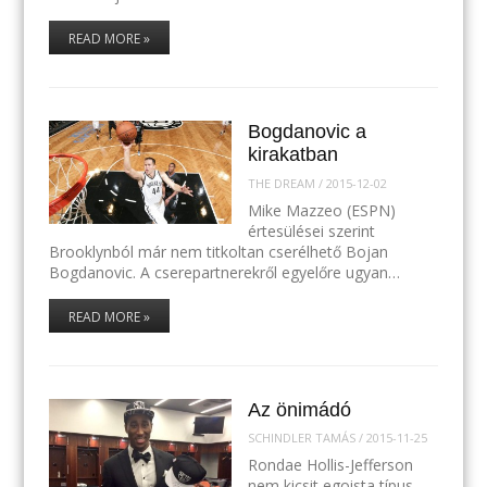
READ MORE »
Bogdanovic a
kirakatban
THE DREAM
/
2015-12-02
Mike Mazzeo (ESPN)
értesülései szerint
Brooklynból már nem titkoltan cserélhető Bojan
Bogdanovic. A cserepartnerekről egyelőre ugyan…
READ MORE »
Az önimádó
SCHINDLER TAMÁS
/
2015-11-25
Rondae Hollis-Jefferson
nem kicsit egoista típus