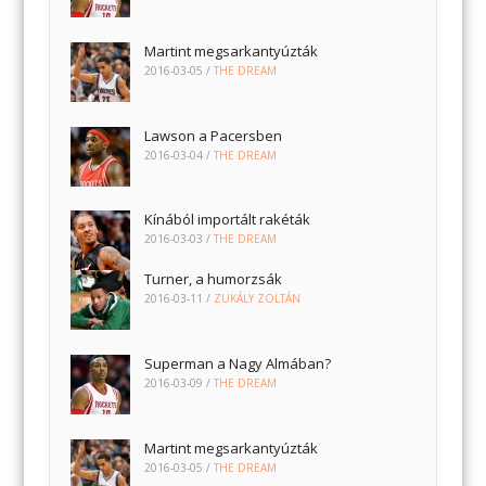
Martint megsarkantyúzták
2016-03-05
/
THE DREAM
Lawson a Pacersben
2016-03-04
/
THE DREAM
Kínából importált rakéták
2016-03-03
/
THE DREAM
Turner, a humorzsák
2016-03-11
/
ZUKÁLY ZOLTÁN
Superman a Nagy Almában?
2016-03-09
/
THE DREAM
Martint megsarkantyúzták
2016-03-05
/
THE DREAM