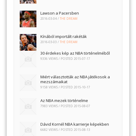
Lawson a Pacersben
2016-03-04
/
THE DREAM
Kínából importált rakéták
2016-03-03
/
THE DREAM
30 érdekes kép az NBA történelméből
9336 VIEWS / POSTED
2015-07-17
Miért választották az NBA játékosok a
mezszámaikat
9158 VIEWS / POSTED
2015-10-17
Az NBA mezek történelme
7983 VIEWS / POSTED
2015-08-07
Dávid Kornél NBA karrierje képekben
6682 VIEWS / POSTED
2015-08-13