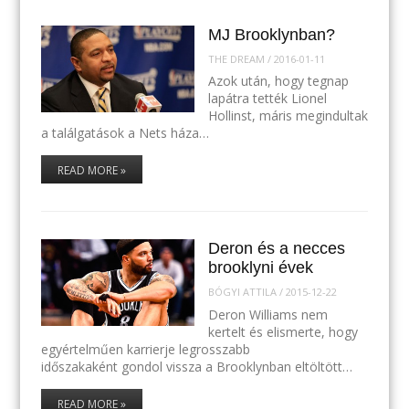
MJ Brooklynban?
THE DREAM
/
2016-01-11
Azok után, hogy tegnap
lapátra tették Lionel
Hollinst, máris megindultak
a találgatások a Nets háza…
READ MORE »
Deron és a necces
brooklyni évek
BÓGYI ATTILA
/
2015-12-22
Deron Williams nem
kertelt és elismerte, hogy
egyértelműen karrierje legrosszabb
időszakaként gondol vissza a Brooklynban eltöltött…
READ MORE »