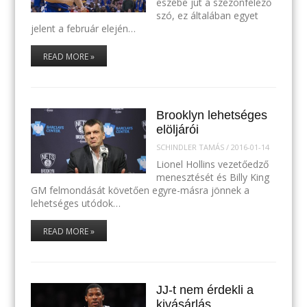
eszébe jut a szezonfelező
szó, ez általában egyet
jelent a február elején…
READ MORE »
Brooklyn lehetséges
elöljárói
SCHINDLER TAMÁS
/
2016-01-14
Lionel Hollins vezetőedző
menesztését és Billy King
GM felmondását követően egyre-másra jönnek a
lehetséges utódok…
READ MORE »
JJ-t nem érdekli a
kivásárlás