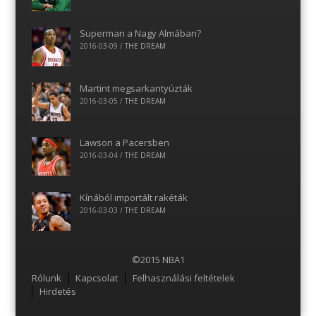
Superman a Nagy Almában?
2016-03-09
/
THE DREAM
Martint megsarkantyúzták
2016-03-05
/
THE DREAM
Lawson a Pacersben
2016-03-04
/
THE DREAM
Kínából importált rakéták
2016-03-03
/
THE DREAM
©2015 NBA1
Menu
Rólunk
Kapcsolat
Felhasználási feltételek
Hirdetés