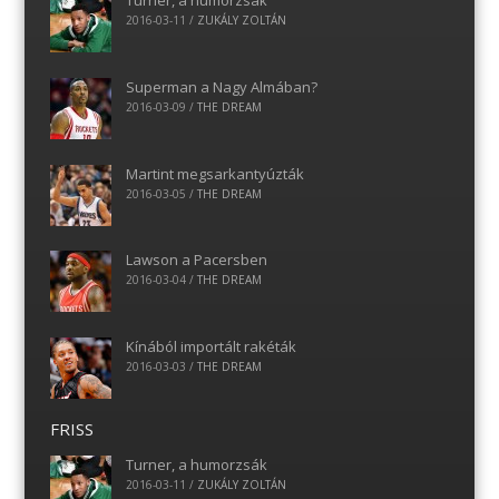
Turner, a humorzsák
2016-03-11
/
ZUKÁLY ZOLTÁN
Superman a Nagy Almában?
2016-03-09
/
THE DREAM
Martint megsarkantyúzták
2016-03-05
/
THE DREAM
Lawson a Pacersben
2016-03-04
/
THE DREAM
Kínából importált rakéták
2016-03-03
/
THE DREAM
FRISS
Turner, a humorzsák
2016-03-11
/
ZUKÁLY ZOLTÁN