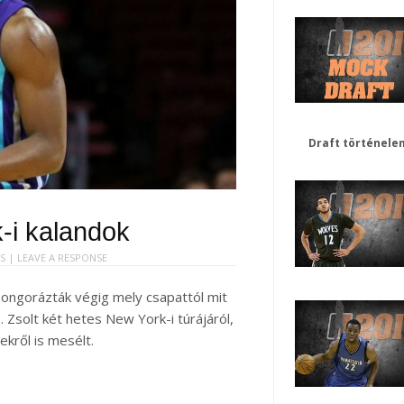
Draft történele
-i kalandok
WS |
LEAVE A RESPONSE
zongorázták végig mely csapattól mit
Zsolt két hetes New York-i túrájáról,
kről is mesélt.