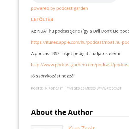
powered by podcast garden
LETÖLTÉS
Az NBA1.hu podcastjeire (így a Ball Don’t Lie podca
https://itunes.apple.com/hu/podcast/nba1.hu-p
A podcast RSS linkjét pedig itt tudjátok elérni:
http://www.podcastgarden.com/podcast/podcas
Jó szórakozást hozzá!
POSTED IN
PODCAST
| TAGGED
25 MECCS UTÁN
,
PODCAST
About the Author
Kun Zsolt