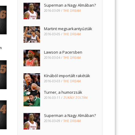
Superman a Nagy Almában?
2016-03-09
/
THE DREAM
Martint megsarkantyúzták
2016-03-05
/
THE DREAM
m
Lawson a Pacersben
2016-03-04
/
THE DREAM
Kínából importált rakéták
2016-03-03
/
THE DREAM
Turner, a humorzsák
2016-03-11
/
ZUKÁLY ZOLTÁN
Superman a Nagy Almában?
2016-03-09
/
THE DREAM