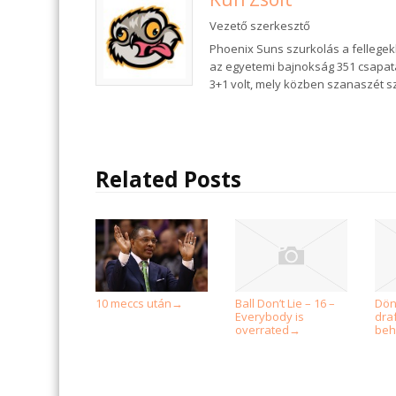
Vezető szerkesztő
Phoenix Suns szurkolás a fellegek
az egyetemi bajnokság 351 csapat
3+1 volt, mely közben szanaszét 
Related Posts
10 meccs után
Ball Don’t Lie – 16 –
Dön
→
Everybody is
dra
overrated
beh
→