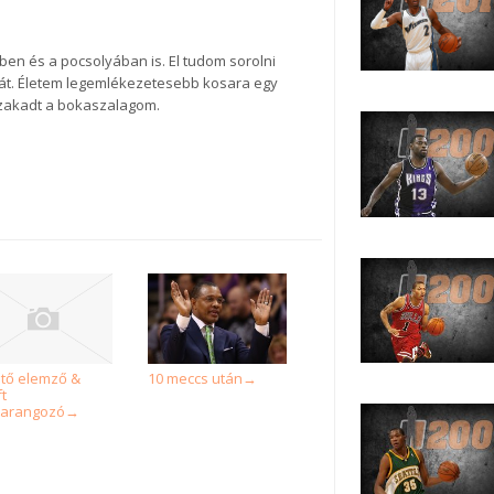
ben és a pocsolyában is. El tudom sorolni
át. Életem legemlékezetesebb kosara egy
szakadt a bokaszalagom.
tő elemző &
10 meccs után
→
ft
arangozó
→