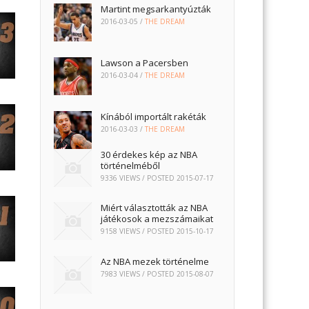
Martint megsarkantyúzták
2016-03-05
/
THE DREAM
Lawson a Pacersben
2016-03-04
/
THE DREAM
Kínából importált rakéták
2016-03-03
/
THE DREAM
30 érdekes kép az NBA
történelméből
9336 VIEWS / POSTED
2015-07-17
Miért választották az NBA
játékosok a mezszámaikat
9158 VIEWS / POSTED
2015-10-17
Az NBA mezek történelme
7983 VIEWS / POSTED
2015-08-07