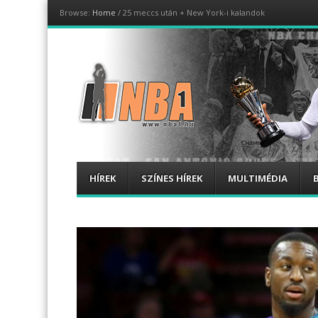
Browse:
Home
/
25 meccs után + New York-i kalandok
NBA1
Magyar NBA hírportál
Menu
Skip
HÍREK
SZÍNES HÍREK
MULTIMÉDIA
to
content