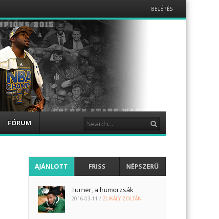
Menu
BELÉPÉS
Skip
to
content
Search
FÓRUM
AJÁNLOTT
FRISS
NÉPSZERŰ
Turner, a humorzsák
2016-03-11
/
ZUKÁLY ZOLTÁN