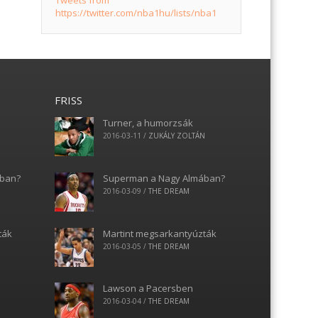
Tweets from
https://twitter.com/nba1hu/lists/nba1
FRISS
Turner, a humorzsák
N
2016-03-11
/
ZUKÁLY ZOLTÁN
ában?
Superman a Nagy Almában?
2016-03-09
/
THE DREAM
ták
Martint megsarkantyúzták
2016-03-05
/
THE DREAM
Lawson a Pacersben
2016-03-04
/
THE DREAM