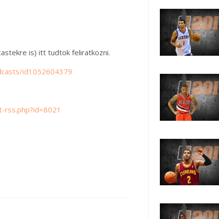
stekre is) itt tudtok feliratkozni.
odcasts/id1052604379
t-rss.php?id=8021