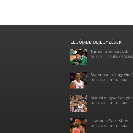
LEGÚJABB BEJEGYZÉSEK
Turner, a humorzsák
2016-03-11
/
ZUKÁLY ZOLTÁ
Superman a Nagy Alm
2016-03-09
/
THE DREAM
Martint megsarkantyúz
2016-03-05
/
THE DREAM
Lawson a Pacersben
2016-03-04
/
THE DREAM