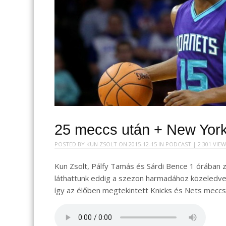
25 meccs után + New York
POSTED BY
KUN ZSOLT
ON
2015-12-15
IN
PODCAST
| 2 301 VIE
Kun Zsolt, Pálfy Tamás és Sárdi Bence 1 órában 
láthattunk eddig a szezon harmadához közeledve. 
így az élőben megtekintett Knicks és Nets meccse