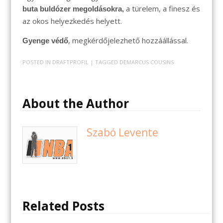
a türelem, a finesz és
buta buldózer megoldásokra,
az okos helyezkedés helyett.
, megkérdőjelezhető hozzáállással.
Gyenge védő
POSTED IN
DRAFTPROFIL
| TAGGED
DEMARCUS COUSINS
About the Author
Szabó Levente
Related Posts