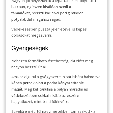
Nagyon jól helyezkedik a lepattanókért folytatott
harcban, egészen
kiválóan szedi a
hosszú karjaival pedig minden
támadókat,
potyalabdát magához ragad.
Védekezésben puszta jelenlétével is képes
dobásokat megzavarni.
Gyengeségek
Nehezen formálható őstehetség, aki előtt még
nagyon hosszú út áll.
Amikor elgurul a gyógyszere, hibát hibára halmozva
képes percek alatt a padra kényszerítenie
Meg kell tanulnia a pályán maradni és
magát.
védekezésben sokkal inkább az eszére
hagyatkozni, mint testi fölényére.
Egyelőre még túl nagymértékben támaszkodik a