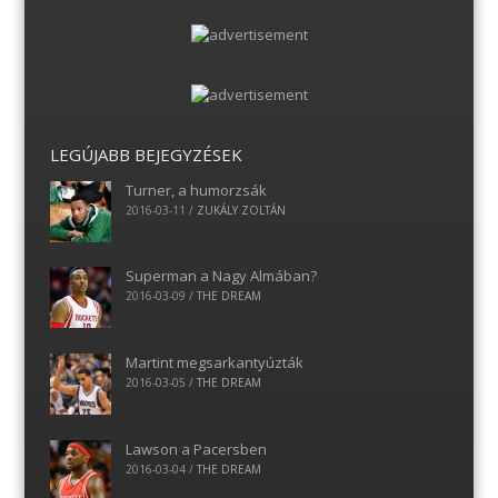
LEGÚJABB BEJEGYZÉSEK
Turner, a humorzsák
2016-03-11
/
ZUKÁLY ZOLTÁN
Superman a Nagy Almában?
2016-03-09
/
THE DREAM
Martint megsarkantyúzták
2016-03-05
/
THE DREAM
Lawson a Pacersben
2016-03-04
/
THE DREAM