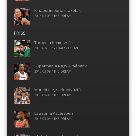
Kínából importált rakéták
2016-03-03
/
THE DREAM
FRISS
Turner, a humorzsák
2016-03-11
/
ZUKÁLY ZOLTÁN
Superman a Nagy Almában?
2016-03-09
/
THE DREAM
Martint megsarkantyúzták
2016-03-05
/
THE DREAM
Lawson a Pacersben
2016-03-04
/
THE DREAM