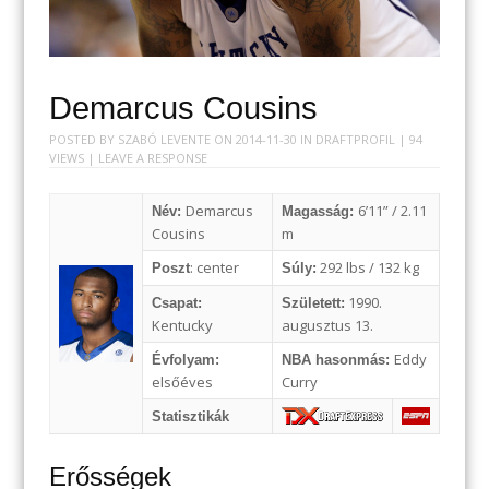
Demarcus Cousins
POSTED BY
SZABÓ LEVENTE
ON
2014-11-30
IN
DRAFTPROFIL
| 94
VIEWS |
LEAVE A RESPONSE
Demarcus
6’11” / 2.11
Név:
Magasság:
Cousins
m
: center
292 lbs / 132 kg
Poszt
Súly:
1990.
Csapat:
Született:
Kentucky
augusztus 13.
Eddy
Évfolyam:
NBA hasonmás:
elsőéves
Curry
Statisztikák
Erősségek