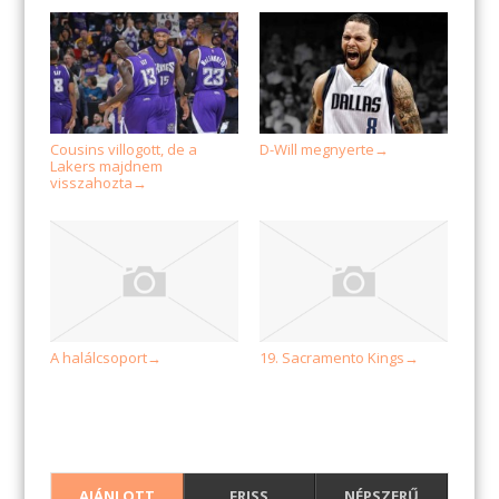
Cousins villogott, de a
D-Will megnyerte
→
Lakers majdnem
visszahozta
→
A halálcsoport
19. Sacramento Kings
→
→
AJÁNLOTT
FRISS
NÉPSZERŰ