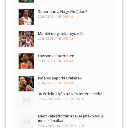
Superman a Nagy Almában?
2016-03-09
/
THE DREAM
Martint megsarkantyúzták
2016-03-05
/
THE DREAM
Lawson a Pacersben
2016-03-04
/
THE DREAM
Kínából importált rakéták
2016-03-03
/
THE DREAM
30 érdekes kép az NBA történelméből
9336 VIEWS / POSTED
2015-07-17
Miért választották az NBA játékosok a
mezszámaikat
9158 VIEWS / POSTED
2015-10-17