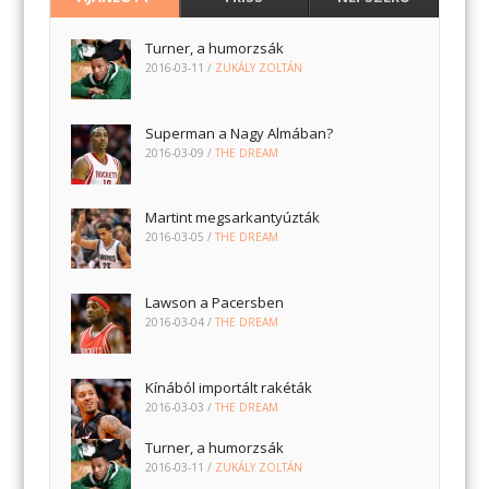
Turner, a humorzsák
2016-03-11
/
ZUKÁLY ZOLTÁN
Superman a Nagy Almában?
2016-03-09
/
THE DREAM
Martint megsarkantyúzták
2016-03-05
/
THE DREAM
Lawson a Pacersben
2016-03-04
/
THE DREAM
Kínából importált rakéták
2016-03-03
/
THE DREAM
Turner, a humorzsák
2016-03-11
/
ZUKÁLY ZOLTÁN