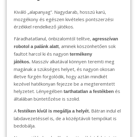
Kiváló „alapanyag”. Nagydarab, hosszú karú,
mozgékony és egészen kivételes pontszerzési
érzékkel rendelkező játékos.
Fáradhatatlanul, önbizalomtól telítve,
agresszívan
, aminek köszönhetően sok
robotol a palánk alatt
faultot harcol ki és nagyon
termékeny
Masszív alkatával könnyen teremti meg
játékos.
magának a szükséges helyet, és nagyon okosan
illetve fürgén forgolódik, hogy aztán mindkét
kezével hatékonyan fejezze be a megteremtett
helyzetet. Lényegében
és
tarthatatlan a festékben
általában büntetőzése is szolid.
A
Bátran indul el
festéken kívül is megállja a helyét.
labdavezetéssel is, de a középtávoli tempókat is
bedobálja.