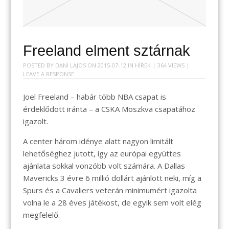
Freeland elment sztárnak
POSTED BY
DANI LAJOS
ON
2015-07-12
IN
HÍREK
| 364 VIEWS |
LEAVE A RESPONSE
Joel Freeland – habár több NBA csapat is
érdeklődött iránta – a CSKA Moszkva csapatához
igazolt.
A center három idénye alatt nagyon limitált
lehetőséghez jutott, így az európai együttes
ajánlata sokkal vonzóbb volt számára. A Dallas
Mavericks 3 évre 6 millió dollárt ajánlott neki, míg a
Spurs és a Cavaliers veterán minimumért igazolta
volna le a 28 éves játékost, de egyik sem volt elég
megfelelő.