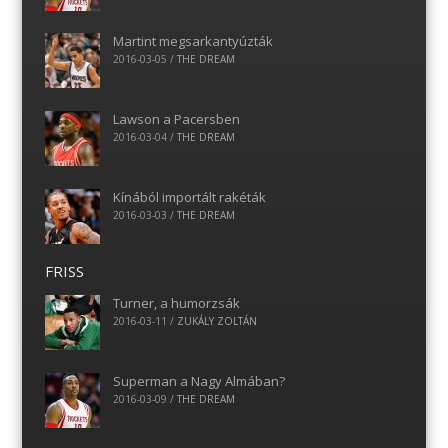
Martint megsarkantyúzták
2016-03-05
/
THE DREAM
Lawson a Pacersben
2016-03-04
/
THE DREAM
Kínából importált rakéták
2016-03-03
/
THE DREAM
FRISS
Turner, a humorzsák
2016-03-11
/
ZUKÁLY ZOLTÁN
Superman a Nagy Almában?
2016-03-09
/
THE DREAM