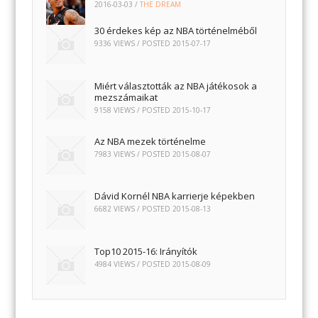
2016-03-03
/
THE DREAM
30 érdekes kép az NBA történelméből
9336 VIEWS / POSTED
2015-07-17
Miért választották az NBA játékosok a
mezszámaikat
9158 VIEWS / POSTED
2015-10-17
Az NBA mezek történelme
7983 VIEWS / POSTED
2015-08-07
Dávid Kornél NBA karrierje képekben
6682 VIEWS / POSTED
2015-08-13
Top10 2015-16: Irányítók
4984 VIEWS / POSTED
2015-08-09