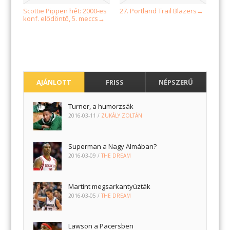
Scottie Pippen hét: 2000-es
27. Portland Trail Blazers
→
konf. elődöntő, 5. meccs
→
AJÁNLOTT
FRISS
NÉPSZERŰ
Turner, a humorzsák
2016-03-11
/
ZUKÁLY ZOLTÁN
Superman a Nagy Almában?
2016-03-09
/
THE DREAM
Martint megsarkantyúzták
2016-03-05
/
THE DREAM
Lawson a Pacersben