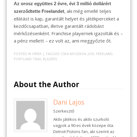
Az orosz együttes 2 évre, évi 3 millió dollárért
, aki még emellé teljes
szerződtette Freelandet
ellátást is kap, garantált helyet és játékperceket a
kezdőcsapatban, illetve garantált rádobást
mérkőzésenként. Franchise playernek igazolták és –
a pénz mellett – ez volt az, ami meggyőzte őt.
POSTED IN
HÍREK
| TAGGED
CSKA MOSZKVA
,
JOEL FREELAND
,
PORTLAND TRAIL BLAZERS
About the Author
Dani Lajos
Szerkesztő
Aktív játékos és aktív szurkoló
vagyok a 90-es évek közepe óta.
Detroit Pistons fan, aki szerint az