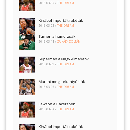
2016-03-04
/
THE DREAM
Kínából importált rakéták
2016-03-03
/
THE DREAM
Turner, a humorzsák
2016-03-11
/
ZUKÁLY ZOLTÁN
Superman a Nagy Almában?
2016-03-09
/
THE DREAM
Martint megsarkantyúzták
2016-03-05
/
THE DREAM
Lawson a Pacersben
2016-03-04
/
THE DREAM
Kínából importált rakéták