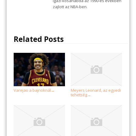
igazi kosárlabda az 1990-es években
zajlott az NBA-ben.
Related Posts
Varejao a bajnoknál
Meyers Leonard, az egyedi
→
tehetség
→