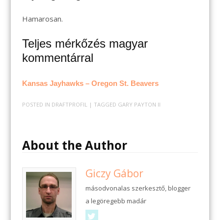
Hamarosan.
Teljes mérkőzés magyar
kommentárral
Kansas Jayhawks – Oregon St. Beavers
POSTED IN
DRAFTPROFIL
| TAGGED
GARY PAYTON II
About the Author
Giczy Gábor
másodvonalas szerkesztő, blogger
a legöregebb madár
Twitter