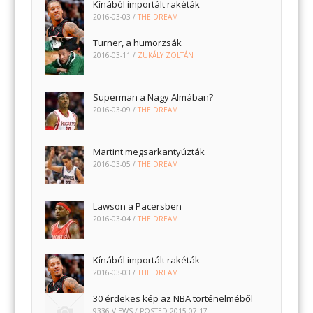
Kínából importált rakéták
2016-03-03
/
THE DREAM
Turner, a humorzsák
2016-03-11
/
ZUKÁLY ZOLTÁN
Superman a Nagy Almában?
2016-03-09
/
THE DREAM
Martint megsarkantyúzták
2016-03-05
/
THE DREAM
Lawson a Pacersben
2016-03-04
/
THE DREAM
Kínából importált rakéták
2016-03-03
/
THE DREAM
30 érdekes kép az NBA történelméből
9336 VIEWS / POSTED
2015-07-17