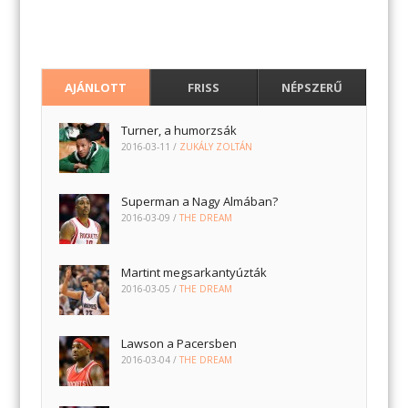
AJÁNLOTT
FRISS
NÉPSZERŰ
Turner, a humorzsák
2016-03-11
/
ZUKÁLY ZOLTÁN
Superman a Nagy Almában?
2016-03-09
/
THE DREAM
Martint megsarkantyúzták
2016-03-05
/
THE DREAM
Lawson a Pacersben
2016-03-04
/
THE DREAM