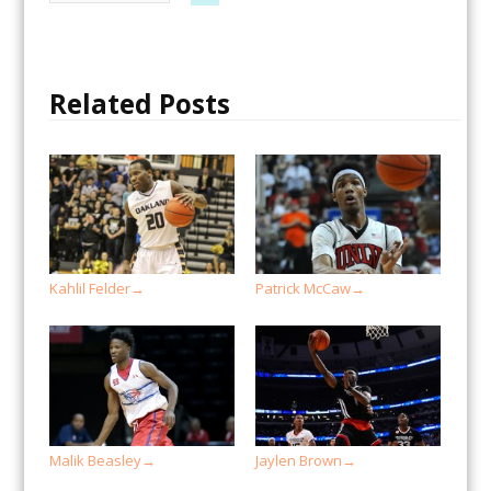
Related Posts
Kahlil Felder
Patrick McCaw
→
→
Malik Beasley
Jaylen Brown
→
→