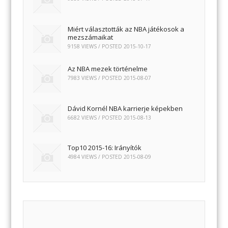
Miért választották az NBA játékosok a
mezszámaikat
9158 VIEWS / POSTED
2015-10-17
Az NBA mezek történelme
7983 VIEWS / POSTED
2015-08-07
Dávid Kornél NBA karrierje képekben
6682 VIEWS / POSTED
2015-08-13
Top10 2015-16: Irányítók
4984 VIEWS / POSTED
2015-08-09