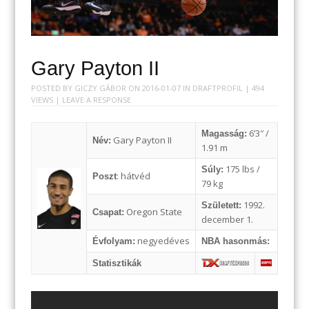
Gary Payton II
POSTED BY
GICZY GÁBOR
ON
2016-01-07
IN
DRAFTPROFIL
| 494
VIEWS |
LEAVE A RESPONSE
6’3″ /
Magasság:
Gary Payton II
Név:
1.91 m
175 lbs /
Súly:
: hátvéd
Poszt
79 kg
1992.
Született:
Oregon State
Csapat:
december 1.
negyedéves
Évfolyam:
NBA hasonmás:
Statisztikák