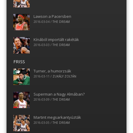
Lawson a Pacersben
2016-03-04
/
THE DREAM
Kínából importált rakéták
2016-03-03
/
THE DREAM
FRISS
Turner, a humorzsák
2016-03-11
/
ZUKÁLY ZOLTÁN
Superman a Nagy Almában?
2016-03-09
/
THE DREAM
Martint megsarkantyúzták
2016-03-05
/
THE DREAM