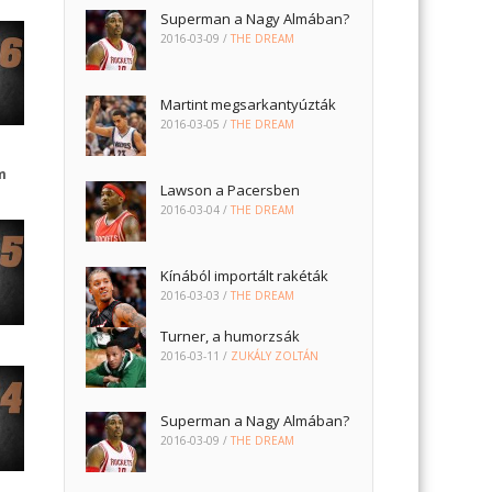
Superman a Nagy Almában?
2016-03-09
/
THE DREAM
Martint megsarkantyúzták
2016-03-05
/
THE DREAM
m
Lawson a Pacersben
2016-03-04
/
THE DREAM
Kínából importált rakéták
2016-03-03
/
THE DREAM
Turner, a humorzsák
2016-03-11
/
ZUKÁLY ZOLTÁN
Superman a Nagy Almában?
2016-03-09
/
THE DREAM