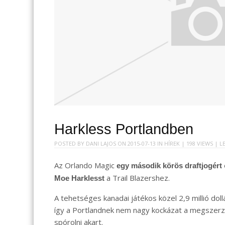
Harkless Portlandben
POSTED BY
DANI LAJOS
ON
2015-07-13
IN
HÍREK
| 198 VIEWS |
L
Az Orlando Magic
egy második körös draftjogért
a Trail Blazershez.
Moe Harklesst
A tehetséges kanadai játékos közel 2,9 millió dol
így a Portlandnek nem nagy kockázat a megszerz
spórolni akart.