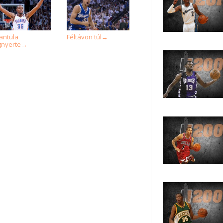
antula
Féltávon túl
→
nyerte
→