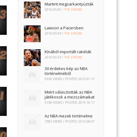
Martint megsarkantyúzták
2016-03-05
/
THE DREAM
Lawson a Pacersben
2016-03-04
/
THE DREAM
Kínából importált rakéták
2016-03-03
/
THE DREAM
30 érdekes kép az NBA
történelméből
9336 VIEWS / POSTED
2015-07-17
Miért választották az NBA
játékosok a mezszámaikat
9158 VIEWS / POSTED
2015-10-17
Az NBA mezek történelme
7983 VIEWS / POSTED
2015-08-07