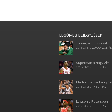
LEGÚJABB BEJEGYZÉSEK
Turner, a humorzsák
2016-03-11
/
ZUKÁLY ZOLTÁ
Superman a Nagy Alm
2016-03-09
/
THE DREAM
Martint megsarkantyúz
2016-03-05
/
THE DREAM
Lawson a Pacersben
2016-03-04
/
THE DREAM