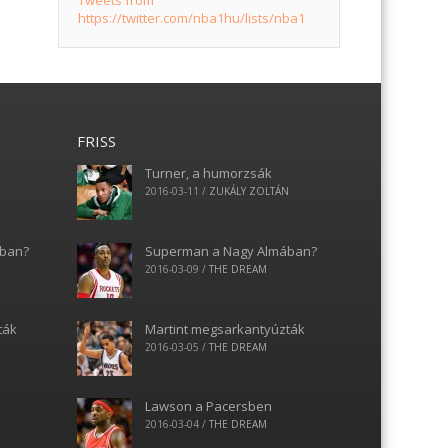
Tweets from
https://twitter.com/nba1hu/lists/nba1
FRISS
Turner, a humorzsák
N
2016-03-11
/
ZUKÁLY ZOLTÁN
ában?
Superman a Nagy Almában?
2016-03-09
/
THE DREAM
ták
Martint megsarkantyúzták
2016-03-05
/
THE DREAM
Lawson a Pacersben
2016-03-04
/
THE DREAM