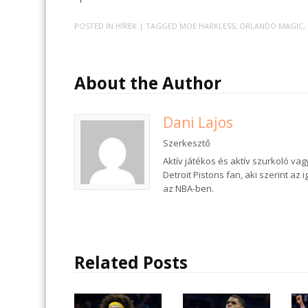
POSTED IN
HÍREK
| TAGGED
MOE HARKLESS
,
ORLANDO MAGIC
,
About the Author
Dani Lajos
Szerkesztő
Aktív játékos és aktív szurkoló va
Detroit Pistons fan, aki szerint az
az NBA-ben.
Related Posts