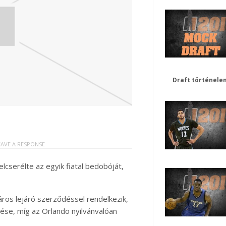
Draft történele
EAVE A RESPONSE
elcserélte az egyik fiatal bedobóját,
láros lejáró szerződéssel rendelkezik,
ése, míg az Orlando nyilvánvalóan