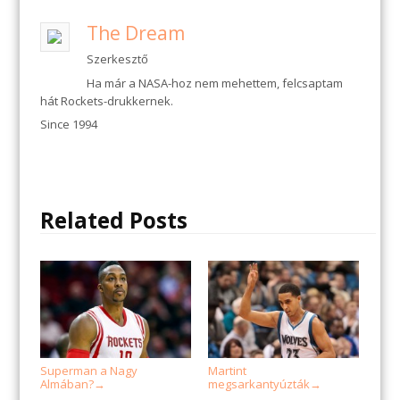
The Dream
Szerkesztő
Ha már a NASA-hoz nem mehettem, felcsaptam
hát Rockets-drukkernek.
Since 1994
Related Posts
Superman a Nagy
Martint
Almában?
megsarkantyúzták
→
→