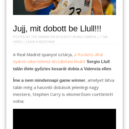
Jujj, mit dobott be Llull!!!
POSTED BY
THE DREAM
ON
2016-03-01
IN
MULTIMÉDIA
| 1 569
VIEWS |
LEAVE A RESPONSE
A Real Madrid spanyol sztárja,
a Rockets által
nyáron sikertelenül átcsábítani kívánt
Sergio Llull
.
talán élete győztes kosarát dobta a Valencia ellen
, amelyet látva
Íme a nem mindennapi game winner
talán még a hasonló dobások jelenlegi nagy
mestere, Stephen Curry is elismerősen csettintett
volna: