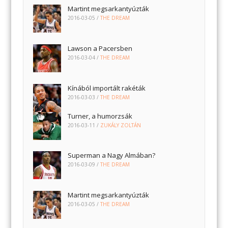
Martint megsarkantyúzták
2016-03-05
/
THE DREAM
Lawson a Pacersben
2016-03-04
/
THE DREAM
Kínából importált rakéták
2016-03-03
/
THE DREAM
Turner, a humorzsák
2016-03-11
/
ZUKÁLY ZOLTÁN
Superman a Nagy Almában?
2016-03-09
/
THE DREAM
Martint megsarkantyúzták
2016-03-05
/
THE DREAM