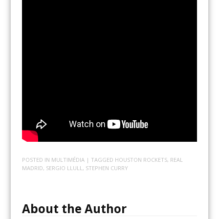
POSTED IN
MULTIMÉDIA
| TAGGED
HOUSTON ROCKETS
,
REAL
MADRID
,
SERGIO LLULL
,
STEPHEN CURRY
About the Author