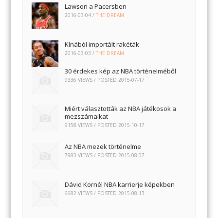
Lawson a Pacersben
2016-03-04
/
THE DREAM
Kínából importált rakéták
2016-03-03
/
THE DREAM
30 érdekes kép az NBA történelméből
9336 VIEWS / POSTED
2015-07-17
Miért választották az NBA játékosok a
mezszámaikat
9158 VIEWS / POSTED
2015-10-17
Az NBA mezek történelme
7983 VIEWS / POSTED
2015-08-07
Dávid Kornél NBA karrierje képekben
6682 VIEWS / POSTED
2015-08-13