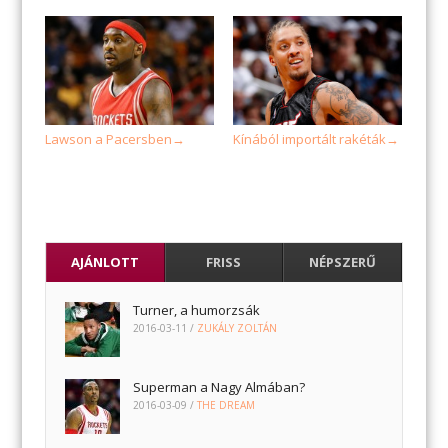
Lawson a Pacersben
Kínából importált rakéták
→
→
AJÁNLOTT
FRISS
NÉPSZERŰ
Turner, a humorzsák
2016-03-11
/
ZUKÁLY ZOLTÁN
Superman a Nagy Almában?
2016-03-09
/
THE DREAM