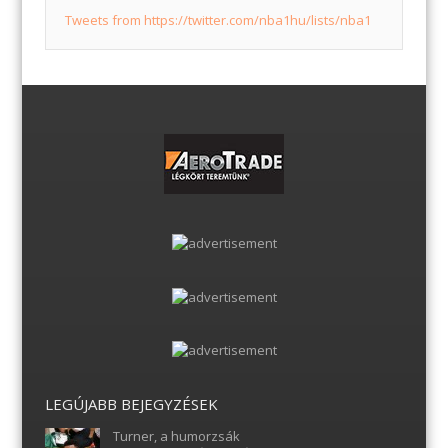
Tweets from https://twitter.com/nba1hu/lists/nba1
LEGÚJABB BEJEGYZÉSEK
Turner, a humorzsák