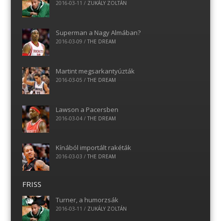
2016-03-11
/
ZUKÁLY ZOLTÁN
Superman a Nagy Almában?
2016-03-09
/
THE DREAM
Martint megsarkantyúzták
2016-03-05
/
THE DREAM
Lawson a Pacersben
2016-03-04
/
THE DREAM
Kínából importált rakéták
2016-03-03
/
THE DREAM
FRISS
Turner, a humorzsák
2016-03-11
/
ZUKÁLY ZOLTÁN