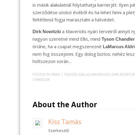
is másik alakulatnál folytathatja karrierjét. Ilyen p
szerződése utolsó évéből és ha lehet hinni a ple
feltétlenül fogja marasztalni a hátvédet.
a Mavericks nyári terveiről annyit n
Dirk Nowitzki
nagyon szeretné mind Ellis, mind
Tyson Chandler
örülne, ha a csapat megszerezné
LaMarcus Aldr
nem fog összejönni. Egy dolog biztos: nehéz lesz
holtszezon során…
POSTED IN
HÍREK
| TAGGED
DALLAS MAVERICKS
,
DIRK NOWITZK
CHANDLER
About the Author
Kiss Tamás
Szerkesztő