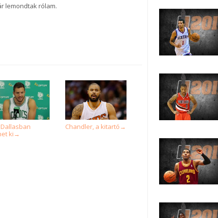
ár lemondtak rólam.
 Dallasban
Chandler, a kitartó
→
et ki
→