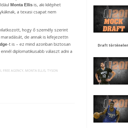
éldául
is, aki kiléphet
Monta Ellis
tykáknak, a texasi csapat nem
yilatkozott, hogy ő személy szerint
maradását, de annak is kifejezettn
-t is – ez mind azonban biztosan
idge
Draft történele
 ennél diplomatikusabb választ adni a
I
,
FREE AGENCY
,
MONTA ELLIS
,
TYSON