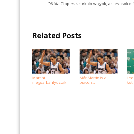
’96 óta Clippers szurkoló vagyok, az orvosok m
Related Posts
Martint
Már Martin is a
Lee
megsarkantyúzták
piacon
köth
→
→