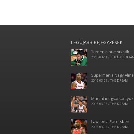
LEGÚJABB BEJEGYZÉSEK
Turner, a humorzsák
2016-03-11
/
ZUKÁLY ZOLTÁ
Superman a Nagy Alm
2016-03-09
/
THE DREAM
Martint megsarkantyúz
2016-03-05
/
THE DREAM
Lawson a Pacersben
2016-03-04
/
THE DREAM