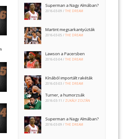
Superman a Nagy Almában?
2016-03-09
/
THE DREAM
Martint megsarkantyúzták
2016-03-05
/
THE DREAM
m
Lawson a Pacersben
2016-03-04
/
THE DREAM
Kínából importált rakéták
2016-03-03
/
THE DREAM
Turner, a humorzsák
2016-03-11
/
ZUKÁLY ZOLTÁN
Superman a Nagy Almában?
2016-03-09
/
THE DREAM