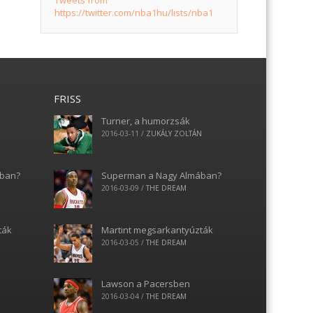
Tweets from
https://twitter.com/nba1hu/lists/nba1
FRISS
Turner, a humorzsák
N
2016-03-11
/
ZUKÁLY ZOLTÁN
ában?
Superman a Nagy Almában?
2016-03-09
/
THE DREAM
ták
Martint megsarkantyúzták
2016-03-05
/
THE DREAM
Lawson a Pacersben
2016-03-04
/
THE DREAM