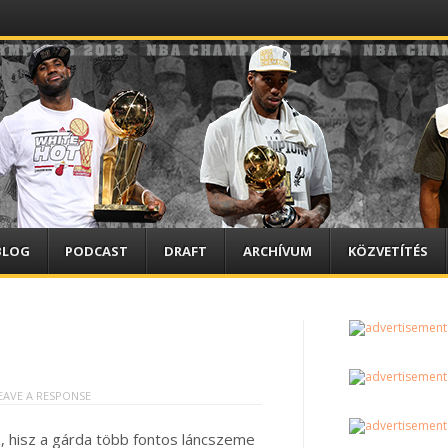
BLOG
PODCAST
DRAFT
ARCHÍVUM
KÖZVETÍTÉS
EAVE A RESPONSE
, hisz a gárda több fontos láncszeme