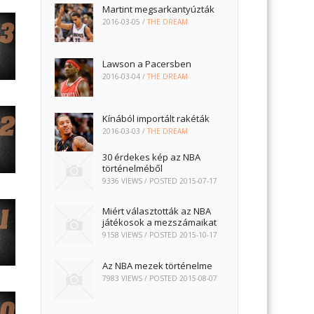
Martint megsarkantyúzták
2016-03-05
/
THE DREAM
Lawson a Pacersben
2016-03-04
/
THE DREAM
Kínából importált rakéták
2016-03-03
/
THE DREAM
30 érdekes kép az NBA
történelméből
9336 VIEWS / POSTED
2015-07-17
Miért választották az NBA
játékosok a mezszámaikat
9158 VIEWS / POSTED
2015-10-17
Az NBA mezek történelme
7983 VIEWS / POSTED
2015-08-07