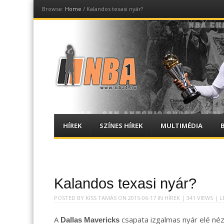
Browse:
Home
/
Kalandos texasi nyár?
NBA1
Magyar NBA hírportál
Menu
Skip
HÍREK
SZÍNES HÍREK
MULTIMÉDIA
to
content
Kalandos texasi nyár?
POSTED BY
KISS TAMÁS
ON
2015-06-17
IN
HÍREK
| 341 VIEWS |
L
A
csapata izgalmas nyár elé néz
Dallas Mavericks