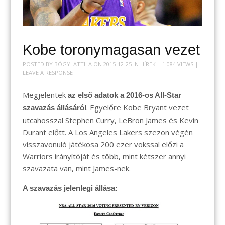
Kobe toronymagasan vezet
POSTED BY
BÓGYI ATTILA
ON
2015-12-25
IN
HÍREK
| 1 084 VIEWS |
LEAVE A RESPONSE
Megjelentek
az első adatok a 2016-os All-Star
. Egyelőre Kobe Bryant vezet
szavazás állásáról
utcahosszal Stephen Curry, LeBron James és Kevin
Durant előtt. A Los Angeles Lakers szezon végén
visszavonuló játékosa 200 ezer vokssal előzi a
Warriors irányítóját és több, mint kétszer annyi
szavazata van, mint James-nek.
A szavazás jelenlegi állása: