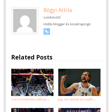
Bógyi Attila
szerkesztő
Hobbi blogger és kosárrajongó.
URL
Related Posts
Curry történelmi idénye
Jujj, mit dobott be Llull!!!
→
→