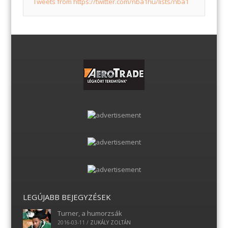
Tweets from https://twitter.com/nba1hu/lists/nba1
LEGÚJABB BEJEGYZÉSEK
Turner, a humorzsák
2016-03-11
/
ZUKÁLY ZOLTÁN