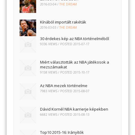
2016-03-04
/
THE DREAM
Kínából importált rakéták
2016-03-03
/
THE DREAM
30 érdekes kép az NBA történelméből
9336 VIEWS / POSTED
2015-07-17
Miért választották az NBA játékosok a
mezszámaikat
9158 VIEWS / POSTED
2015-10-17
Az NBA mezek történelme
7983 VIEWS / POSTED
2015-08-07
Dávid Kornél NBA karrierje képekben
6682 VIEWS / POSTED
2015-08-13
Top10 2015-16: Irányítók