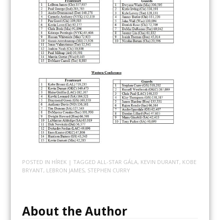
POSTED IN
HÍREK
| TAGGED
ALL-STAR GÁLA
,
KEVIN DURANT
,
KOBE
BRYANT
,
LEBRON JAMES
,
STEPHEN CURRY
About the Author