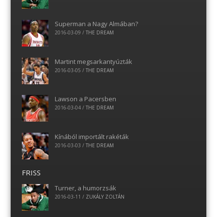
Superman a Nagy Almában?
2016-03-09
/
THE DREAM
Martint megsarkantyúzták
2016-03-05
/
THE DREAM
Lawson a Pacersben
2016-03-04
/
THE DREAM
Kínából importált rakéták
2016-03-03
/
THE DREAM
FRISS
Turner, a humorzsák
2016-03-11
/
ZUKÁLY ZOLTÁN