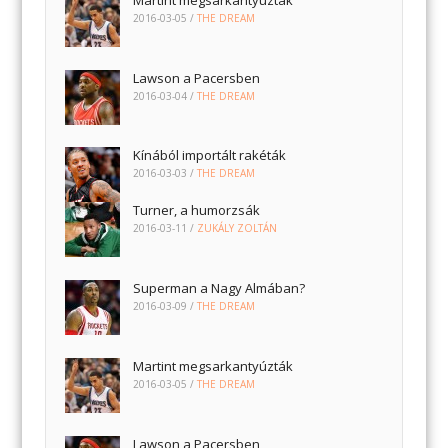
2016-03-05
/
THE DREAM
Lawson a Pacersben
2016-03-04
/
THE DREAM
Kínából importált rakéták
2016-03-03
/
THE DREAM
Turner, a humorzsák
2016-03-11
/
ZUKÁLY ZOLTÁN
Superman a Nagy Almában?
2016-03-09
/
THE DREAM
Martint megsarkantyúzták
2016-03-05
/
THE DREAM
Lawson a Pacersben