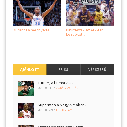
Durantula megnyerte
Kihirdették az All-Star
→
kezdőket
→
AJÁNLOTT
FRISS
NÉPSZERŰ
Turner, a humorzsák
2016-03-11
/
ZUKÁLY ZOLTÁN
Superman a Nagy Almában?
2016-03-09
/
THE DREAM
Martint megsarkantyúzták