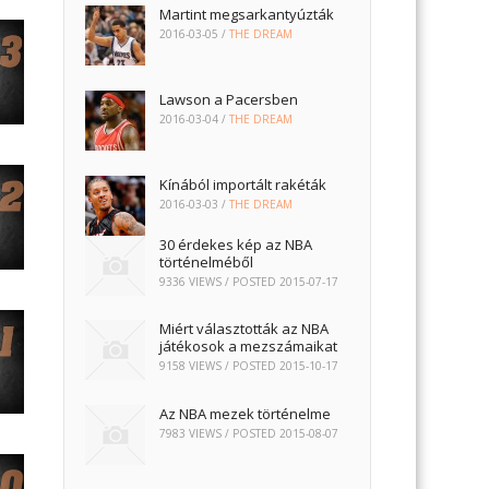
Martint megsarkantyúzták
2016-03-05
/
THE DREAM
Lawson a Pacersben
2016-03-04
/
THE DREAM
Kínából importált rakéták
2016-03-03
/
THE DREAM
30 érdekes kép az NBA
történelméből
9336 VIEWS / POSTED
2015-07-17
Miért választották az NBA
játékosok a mezszámaikat
9158 VIEWS / POSTED
2015-10-17
Az NBA mezek történelme
7983 VIEWS / POSTED
2015-08-07