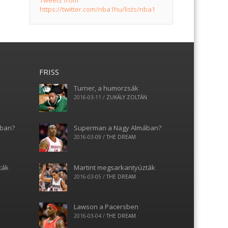
Tweets from
https://twitter.com/nba1hu/lists/nba1
FRISS
Turner, a humorzsák
N
2016-03-11
/
ZUKÁLY ZOLTÁN
ában?
Superman a Nagy Almában?
2016-03-09
/
THE DREAM
ták
Martint megsarkantyúzták
2016-03-05
/
THE DREAM
Lawson a Pacersben
2016-03-04
/
THE DREAM