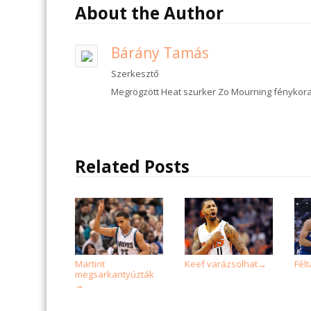
About the Author
Bárány Tamás
Szerkesztő
Megrögzött Heat szurker Zo Mourning fénykora
Related Posts
Martint
Keef varázsolhat
Félt
→
megsarkantyúzták
→