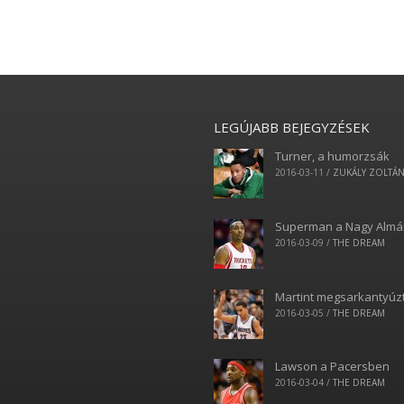
LEGÚJABB BEJEGYZÉSEK
Turner, a humorzsák
2016-03-11
/
ZUKÁLY ZOLTÁ
Superman a Nagy Alm
2016-03-09
/
THE DREAM
Martint megsarkantyúz
2016-03-05
/
THE DREAM
Lawson a Pacersben
2016-03-04
/
THE DREAM