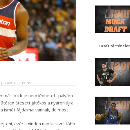
Draft történele
S |
LEAVE A RESPONSE
már jó ideje nem léphetett pályára
er
műtéten átesett játékos a nyáron újra
a ismét fájdalmai vannak, de most
ejteni, ezért minden nap kicsivel több