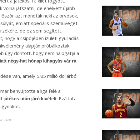
ert a játékos 10 kilót fogyott.
volna játszatni, de ehelyett újabb
 először azt mondták neki az orvosok,
 súlyát, emiatt speciális szemüveget
érzékére, de ez sem segített.
t, hogy a csípőjében ízületi gyulladás
akvélemény alapján próbálkoztak
kább úgy döntött, hogy nem halogatja a
att négy-hat hónap kihagyás vár rá
ése van, amely 5.85 millió dollárból
már benyújtotta a liga felé a
. Ezáltal a
t játékos után járó kivételt
ügynököt.
WIZARDS