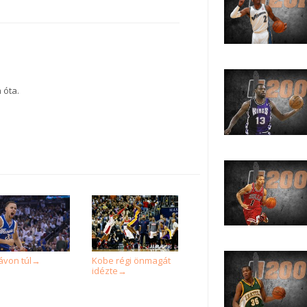
 óta.
ávon túl
Kobe régi önmagát
→
idézte
→