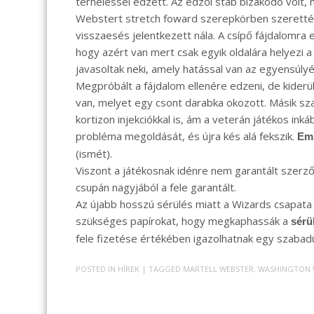
terheléssel edzett. Az edzői stáb bizakodó volt, m
Webstert stretch foward szerepkörben szerették 
visszaesés jelentkezett nála. A csípő fájdalomra
hogy azért van mert csak egyik oldalára helyezi a
javasoltak neki, amely hatással van az egyensúly
Megpróbált a fájdalom ellenére edzeni, de kiderül
van, melyet egy csont darabka okozott. Másik sz
kortizon injekciókkal is, ám a veterán játékos in
probléma megoldását, és újra kés alá fekszik.
Emi
(ismét).
Viszont a játékosnak idénre nem garantált szerződ
csupán nagyjából a fele garantált.
Az újabb hosszú sérülés miatt a Wizards csapata 
szükséges papírokat, hogy megkaphassák a
sérül
fele fizetése értékében igazolhatnak egy szabad
POSTED IN
HÍREK
| TAGGED
MARTELL WEBSTER
,
WASHINGTON 