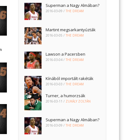
Superman a Nagy Almában?
2016-03-09
/
THE DREAM
Martint megsarkantyúzták
2016-03-05
/
THE DREAM
m
Lawson a Pacersben
2016-03-04
/
THE DREAM
Kínából importált rakéták
2016-03-03
/
THE DREAM
Turner, a humorzsák
2016-03-11
/
ZUKÁLY ZOLTÁN
Superman a Nagy Almában?
2016-03-09
/
THE DREAM