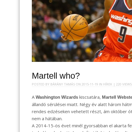
Martell who?
POSTED BY
BÁRÁNY TAMÁS
ON
2015-11-19
IN
HÍREK
| 220 VIEW
A
kiscsatára,
Washington Wizards
Martell Webst
állandó sérülései miatt. Négy év alatt három hát
rendes edzéseken vehetett részt, ám október ót
nem a hátában.
A 2014-15-ös évet minél gyorsabban el akarta fel