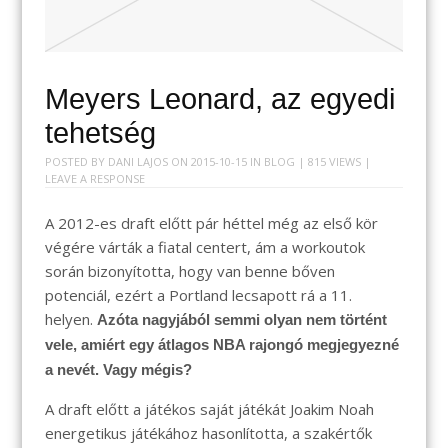
Meyers Leonard, az egyedi
tehetség
POSTED BY
DANI LAJOS
ON
2015-10-15
IN
BLOG
| 815 VIEWS |
LEAVE A RESPONSE
A 2012-es draft előtt pár héttel még az első kör
végére várták a fiatal centert, ám a workoutok
során bizonyította, hogy van benne bőven
potenciál, ezért a Portland lecsapott rá a 11.
helyen.
Azóta nagyjából semmi olyan nem történt
vele, amiért egy átlagos NBA rajongó megjegyezné
a nevét. Vagy mégis?
A draft előtt a játékos saját játékát Joakim Noah
energetikus játékához hasonlította, a szakértők