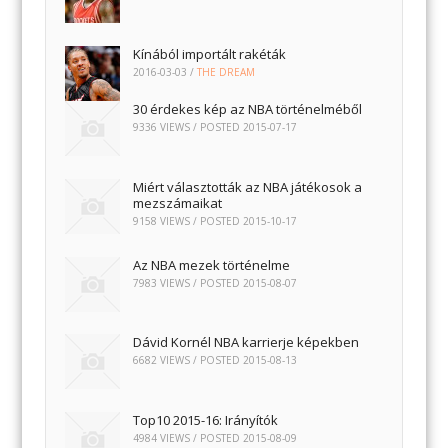
Kínából importált rakéták
2016-03-03
/
THE DREAM
30 érdekes kép az NBA történelméből
9336 VIEWS / POSTED
2015-07-17
Miért választották az NBA játékosok a
mezszámaikat
9158 VIEWS / POSTED
2015-10-17
Az NBA mezek történelme
7983 VIEWS / POSTED
2015-08-07
Dávid Kornél NBA karrierje képekben
6682 VIEWS / POSTED
2015-08-13
Top10 2015-16: Irányítók
4984 VIEWS / POSTED
2015-08-09