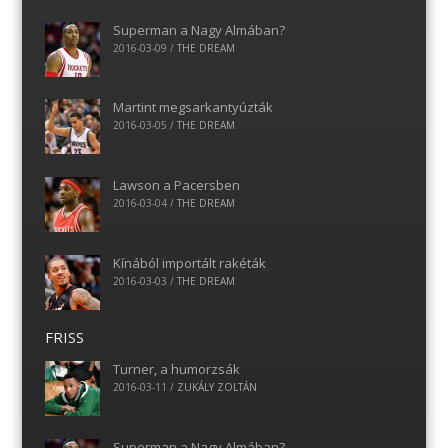
Superman a Nagy Almában?
2016-03-09
/
THE DREAM
Martint megsarkantyúzták
2016-03-05
/
THE DREAM
Lawson a Pacersben
2016-03-04
/
THE DREAM
Kínából importált rakéták
2016-03-03
/
THE DREAM
FRISS
Turner, a humorzsák
2016-03-11
/
ZUKÁLY ZOLTÁN
Superman a Nagy Almában?