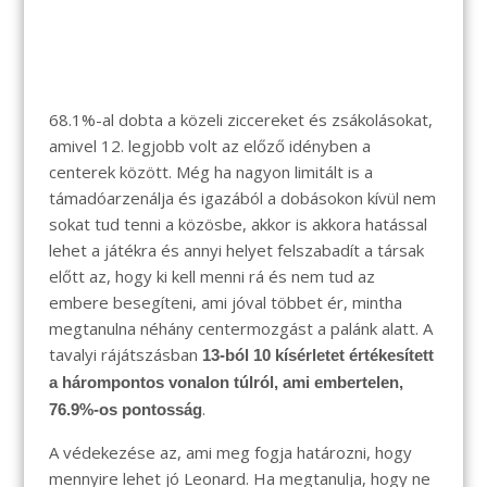
68.1%-al dobta a közeli ziccereket és zsákolásokat,
amivel 12. legjobb volt az előző idényben a
centerek között. Még ha nagyon limitált is a
támadóarzenálja és igazából a dobásokon kívül nem
sokat tud tenni a közösbe, akkor is akkora hatással
lehet a játékra és annyi helyet felszabadít a társak
előtt az, hogy ki kell menni rá és nem tud az
embere besegíteni, ami jóval többet ér, mintha
megtanulna néhány centermozgást a palánk alatt. A
tavalyi rájátszásban
13-ból 10 kísérletet
értékesített
a hárompontos vonalon túlról, ami embertelen,
.
76.9%-os pontosság
A védekezése az, ami meg fogja határozni, hogy
mennyire lehet jó Leonard. Ha megtanulja, hogy ne