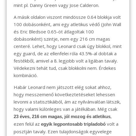
mint pl. Danny Green vagy Jose Calderon.
A másik oldalon viszont mindössze 0.64 blokkja volt
100 dobásonként, ami egy atletikus védő (John Wall
és Eric Bledsoe 0.65-öt átlagoltak 100
dobásonként) szintje, nem egy 216 cm magas
centeré. Lehet, hogy Leonard csak úgy blokkol, mint
egy guard, de az ellenfelei róla 43.5%-al dobtak a
festékből, amivel a 8. legjobb volt a ligában tavaly.
Védekezni tehát tud, csak blokkolni nem. Érdekes
kombináció.
Habár Leonard nem játszott elég sokat ahhoz,
hogy messzemenő következtetéseket lehessen
levonni a statisztikáiból, ám az nyilvánvalóan látszik,
hogy valami különleges van a játékában. Még csak
,
23 éves, 216 cm magas, jól mozog és atletikus
ezen felül az
volt a
egyik legpontosabb tripladobó
posztján tavaly. Ezen tulajdonságok egyvelege