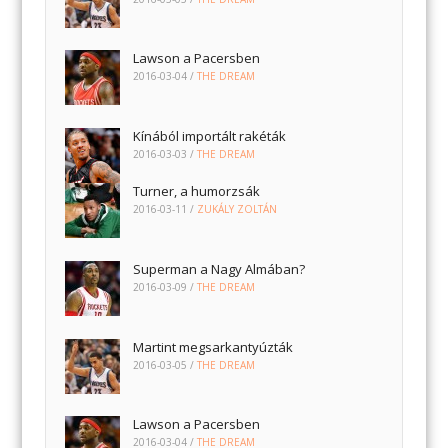
Lawson a Pacersben
2016-03-04
/
THE DREAM
Kínából importált rakéták
2016-03-03
/
THE DREAM
Turner, a humorzsák
2016-03-11
/
ZUKÁLY ZOLTÁN
Superman a Nagy Almában?
2016-03-09
/
THE DREAM
Martint megsarkantyúzták
2016-03-05
/
THE DREAM
Lawson a Pacersben
2016-03-04
/
THE DREAM