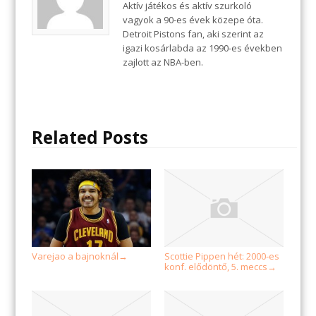
Aktív játékos és aktív szurkoló
vagyok a 90-es évek közepe óta.
Detroit Pistons fan, aki szerint az
igazi kosárlabda az 1990-es években
zajlott az NBA-ben.
Related Posts
Varejao a bajnoknál
Scottie Pippen hét: 2000-es
→
konf. elődöntő, 5. meccs
→