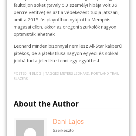
faultoljon sokat (tavaly 5.3 személyi hibája volt 36
percre vetítve) és azt a védekezést tudja játszani,
amit a 2015-ös playoffban nyújtott a Memphis
magasai ellen, akkor az oregoni szurkolók nagyon
optimisták lehetnek.
Leonard minden bizonnyal nem lesz All-Star kaliberű
játékos, de a játékstílusa nagyon egyedi és sokkal
jobbá tud a jelenléte tenni egy együttest.
POSTED IN
BLOG
| TAGGED
MEYERS LEONARD
,
PORTLAND TRAIL
BLAZERS
About the Author
Dani Lajos
Szerkesztő