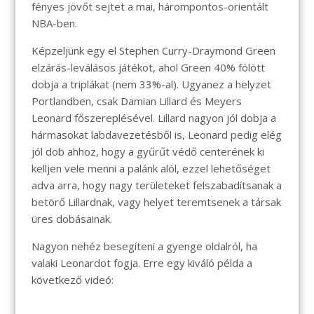
fényes jövőt sejtet a mai, hárompontos-orientált
NBA-ben.
Képzeljünk egy el Stephen Curry-Draymond Green
elzárás-leválásos játékot, ahol Green 40% fölött
dobja a triplákat (nem 33%-al). Ugyanez a helyzet
Portlandben, csak Damian Lillard és Meyers
Leonard főszereplésével. Lillard nagyon jól dobja a
hármasokat labdavezetésből is, Leonard pedig elég
jól dob ahhoz, hogy a gyűrűt védő centerének ki
kelljen vele menni a palánk alól, ezzel lehetőséget
adva arra, hogy nagy területeket felszabadítsanak a
betörő Lillardnak, vagy helyet teremtsenek a társak
üres dobásainak.
Nagyon nehéz besegíteni a gyenge oldalról, ha
valaki Leonardot fogja. Erre egy kiváló példa a
következő videó: