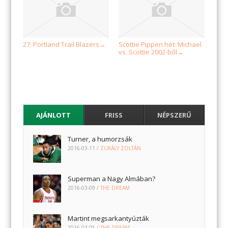
27. Portland Trail Blazers
Scottie Pippen hét: Michael
→
vs. Scottie 2002-ből
→
AJÁNLOTT
FRISS
NÉPSZERŰ
Turner, a humorzsák
2016-03-11
/
ZUKÁLY ZOLTÁN
Superman a Nagy Almában?
2016-03-09
/
THE DREAM
Martint megsarkantyúzták
2016-03-05
/
THE DREAM