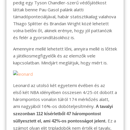
pedig egy Tyson Chandler-szerű védőjátékost
láttak benne Pau Gasol palánk alatti
támadóponteciáljával, habár statisztikailag valahova
Thiago Splitter és Brandan Wright közé lehetett
volna belőni őt, akinek erénye, hogy jól pattanózik
és felér a gyorsindításokhoz is.
Amennyire mellé lehetett lőni, annyira mellé is lőttek
a játékosmegfigyelők és az elemzők vele
kapcsolatban. Mindjárt meglátjuk, hogy miért is.
Leonard az utolsó két egyetemi évében és az
első két NBA idényében összesen 4/25-öt dobott a
hárompontos vonalon túlról 174 mérkőzés alatt,
ami nagyjából 16%-os dobóteljesítmény.
A tavalyi
szezonban 112 kísérletből 47 hárompontost
Ez a
süllyesztett el, ami 42%-os pontosságot jelent.
számot olyan elit tripladobók nem érték el tavaly,