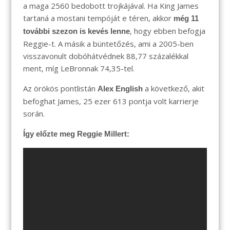
a maga 2560 bedobott trojkájával. Ha King James
tartaná a mostani tempóját e téren, akkor
még 11
, hogy ebben befogja
további szezon is kevés lenne
Reggie-t. A másik a büntetőzés, ami a 2005-ben
visszavonult dobóhátvédnek 88,77 százalékkal
ment, míg LeBronnak 74,35-tel.
Az örökös pontlistán
a következő, akit
Alex English
befoghat James, 25 ezer 613 pontja volt karrierje
során.
Így előzte meg Reggie Millert: