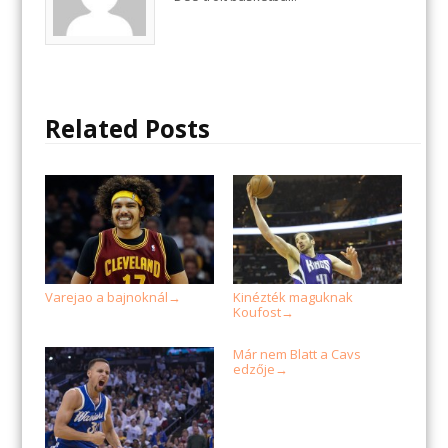
Related Posts
Varejao a bajnoknál
Kinézték maguknak
→
Koufost
→
Már nem Blatt a Cavs
edzője
→