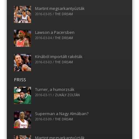
Martint megsarkantyúzták
2016-03-05
/
THE DREAM
Lawson a Pacersben
2016-03-04
/
THE DREAM
Kínából importált rakéták
2016-03-03
/
THE DREAM
FRISS
Turner, a humorzsák
2016-03-11
/
ZUKÁLY ZOLTÁN
Superman a Nagy Almában?
2016-03-09
/
THE DREAM
Martint megsarkantyúzták