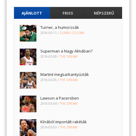
AJÁNLOTT
FRISS
NÉPSZERŰ
Turner, a humorzsák
2016-03-11
/
ZUKÁLY ZOLTÁN
Superman a Nagy Almában?
2016-03-09
/
THE DREAM
Martint megsarkantyúzták
2016-03-05
/
THE DREAM
Lawson a Pacersben
2016-03-04
/
THE DREAM
Kínából importált rakéták
2016-03-03
/
THE DREAM