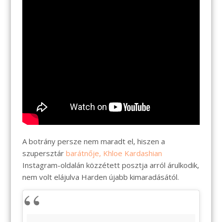
A botrány persze nem maradt el, hiszen a
szupersztár
barátnője, Khloe Kardashian
Instagram-oldalán közzétett posztja arról árulkodik,
nem volt elájulva Harden újabb kimaradásától.