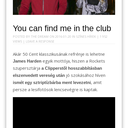
You can find me in the club
POSTED BY
THE DREAM
ON
2016-01-20
IN
SZÍNES HÍREK
| 1 952
VIEWS |
LEAVE A RESPONSE
Akár 50 Cent klasszikusának refrénje is lehetne
egyik mottója, hiszen a Rockets
James Harden
szupersztárja
a Clipperstől hosszabbításban
jó szokásához híven
elszenvedett vereség után
, amit
ismét egy sztriptízbárba ment levezetni
persze a lesifotósok lencsevégre is kaptak.