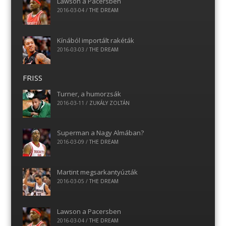
Lawson a Pacersben
2016-03-04
/
THE DREAM
Kínából importált rakéták
2016-03-03
/
THE DREAM
FRISS
Turner, a humorzsák
2016-03-11
/
ZUKÁLY ZOLTÁN
Superman a Nagy Almában?
2016-03-09
/
THE DREAM
Martint megsarkantyúzták
2016-03-05
/
THE DREAM
Lawson a Pacersben
2016-03-04
/
THE DREAM