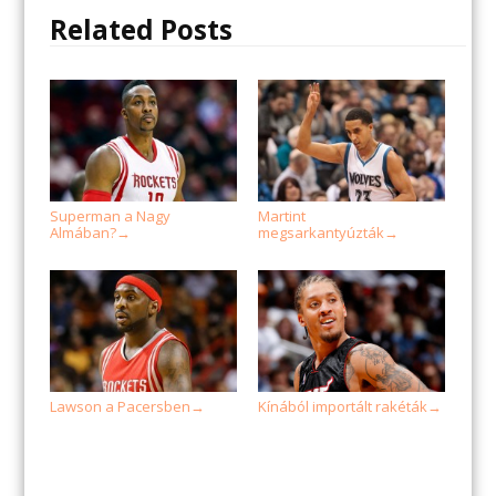
Related Posts
Superman a Nagy
Martint
Almában?
megsarkantyúzták
→
→
Lawson a Pacersben
Kínából importált rakéták
→
→