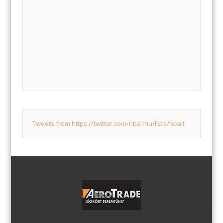
Tweets from https://twitter.com/nba1hu/lists/nba1