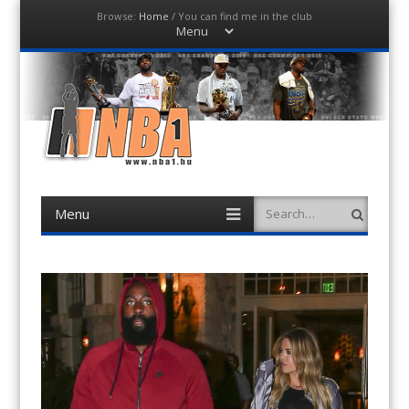
Browse:
Home
/
You can find me in the club
Menu
Skip
to
content
NBA1
Magyar NBA hírportál
Menu
Search
Skip
to
content