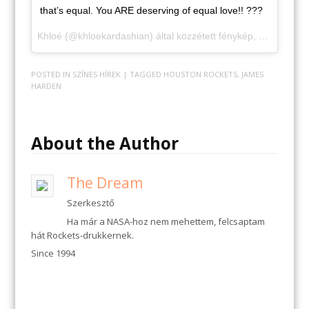
that’s equal. You ARE deserving of equal love!! ???
Khloé (@khloekardashian) által közzétett fénykép,
2016. Jan 
POSTED IN
SZÍNES HÍREK
| TAGGED
HOUSTON ROCKETS
,
JAMES
HARDEN
About the Author
The Dream
Szerkesztő
Ha már a NASA-hoz nem mehettem, felcsaptam
hát Rockets-drukkernek.
Since 1994