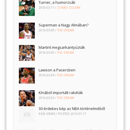
Turner, a humorzsák
2016-03-11
/
ZUKÁLY ZOLTÁN
Superman a Nagy Almában?
2016-03-09
/
THE DREAM
Martint megsarkantyúzták
2016-03-05
/
THE DREAM
Lawson a Pacersben
2016-03-04
/
THE DREAM
Kínából importált rakéták
2016-03-03
/
THE DREAM
30 érdekes kép az NBA történelméből
9336 VIEWS / POSTED
2015-07-17