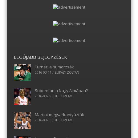
LEGÚJABB BEJEGYZÉSEK
Turner, a humorzsák
2016-03-11
/
ZUKÁLY ZOLTÁN
Superman a Nagy Almában?
2016-03-09
/
THE DREAM
Martint megsarkantyúzták
2016-03-05
/
THE DREAM