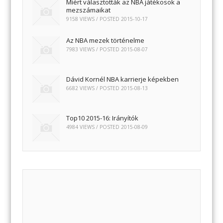
Miért választották az NBA játékosok a
mezszámaikat
9158 VIEWS / POSTED
2015-10-17
Az NBA mezek történelme
7983 VIEWS / POSTED
2015-08-07
Dávid Kornél NBA karrierje képekben
6682 VIEWS / POSTED
2015-08-13
Top10 2015-16: Irányítók
4984 VIEWS / POSTED
2015-08-09