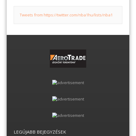
Tweets from https://twitter.com/nba1hu/lists/nba1
LEGÚJABB BEJEGYZÉSEK