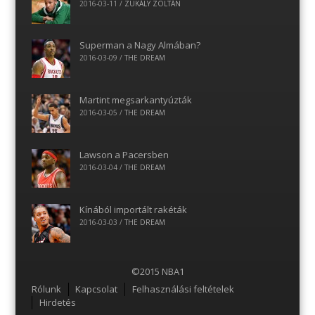
2016-03-11
/
ZUKÁLY ZOLTÁN
Superman a Nagy Almában?
2016-03-09
/
THE DREAM
Martint megsarkantyúzták
2016-03-05
/
THE DREAM
Lawson a Pacersben
2016-03-04
/
THE DREAM
Kínából importált rakéták
2016-03-03
/
THE DREAM
©2015 NBA1
Menu
Rólunk
Kapcsolat
Felhasználási feltételek
Hirdetés