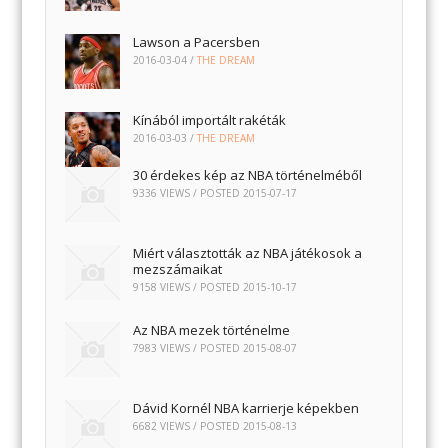
Lawson a Pacersben
2016-03-04
/
THE DREAM
Kínából importált rakéták
2016-03-03
/
THE DREAM
30 érdekes kép az NBA történelméből
9336 VIEWS / POSTED
2015-07-17
Miért választották az NBA játékosok a
mezszámaikat
9158 VIEWS / POSTED
2015-10-17
Az NBA mezek történelme
7983 VIEWS / POSTED
2015-08-07
Dávid Kornél NBA karrierje képekben
6682 VIEWS / POSTED
2015-08-13