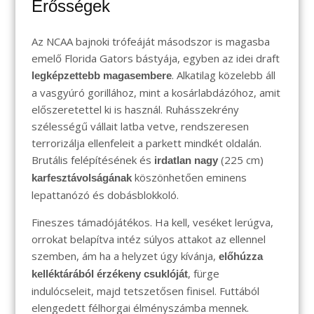
Erősségek
Az NCAA bajnoki trófeáját másodszor is magasba
emelő Florida Gators bástyája, egyben az idei draft
. Alkatilag közelebb áll
legképzettebb magasembere
a vasgyúró gorillához, mint a kosárlabdázóhoz, amit
előszeretettel ki is használ. Ruhásszekrény
szélességű vállait latba vetve, rendszeresen
terrorizálja ellenfeleit a parkett mindkét oldalán.
Brutális felépítésének és
(225 cm)
irdatlan nagy
köszönhetően eminens
karfesztávolságának
lepattanózó és dobásblokkoló.
Fineszes támadójátékos. Ha kell, veséket lerúgva,
orrokat belapítva intéz súlyos attakot az ellennel
szemben, ám ha a helyzet úgy kívánja,
előhúzza
, fürge
kelléktárából érzékeny csuklóját
indulócseleit, majd tetszetősen finisel. Futtából
elengedett félhorgai élményszámba mennek.