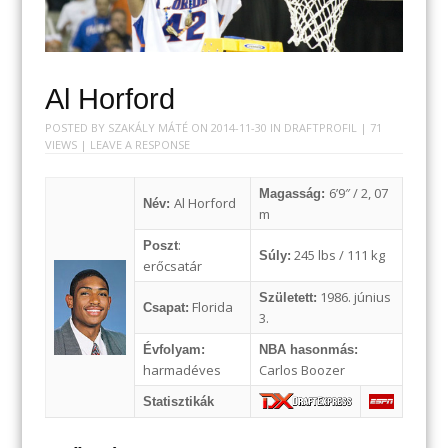
Al Horford
POSTED BY
SZAKÁLY MÁTÉ
ON
2014-11-30
IN
DRAFTPROFIL
| 71
VIEWS |
LEAVE A RESPONSE
6’9″ / 2, 07
Magasság:
Al Horford
Név:
m
:
Poszt
245 lbs / 111 kg
Súly:
erőcsatár
1986. június
Született:
Florida
Csapat:
3.
Évfolyam:
NBA hasonmás:
harmadéves
Carlos Boozer
Statisztikák