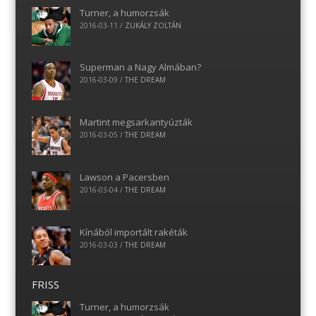
Turner, a humorzsák
2016-03-11
/
ZUKÁLY ZOLTÁN
Superman a Nagy Almában?
2016-03-09
/
THE DREAM
Martint megsarkantyúzták
2016-03-05
/
THE DREAM
Lawson a Pacersben
2016-03-04
/
THE DREAM
Kínából importált rakéták
2016-03-03
/
THE DREAM
FRISS
Turner, a humorzsák