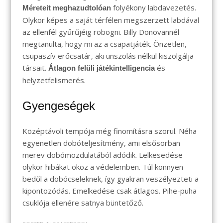
folyékony labdavezetés.
Méreteit meghazudtolóan
Olykor képes a saját térfélen megszerzett labdával
az ellenfél gyűrűjéig robogni. Billy Donovannél
megtanulta, hogy mi az a csapatjáték. Önzetlen,
csupaszív erőcsatár, aki unszolás nélkül kiszolgálja
társait.
és
Átlagon felüli játékintelligencia
helyzetfelismerés.
Gyengeségek
Középtávoli tempója még finomításra szorul. Néha
egyenetlen dobóteljesítmény, ami elsősorban
merev dobómozdulatából adódik. Lelkesedése
olykor hibákat okoz a védelemben. Túl könnyen
bedől a dobócseleknek, így gyakran veszélyezteti a
kipontozódás. Emelkedése csak átlagos. Pihe-puha
csuklója ellenére satnya büntetőző.