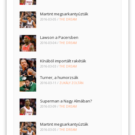
Martint megsarkantyúzták
2016-03-05
/
THE DREAM
Lawson a Pacersben
2016-03-04
/
THE DREAM
Kínából importált rakéták
2016-03-03
/
THE DREAM
Turner, a humorzsák
2016-03-11
/
ZUKÁLY ZOLTÁN
Superman a Nagy Almában?
2016-03-09
/
THE DREAM
Martint megsarkantyúzták
2016-03-05
/
THE DREAM