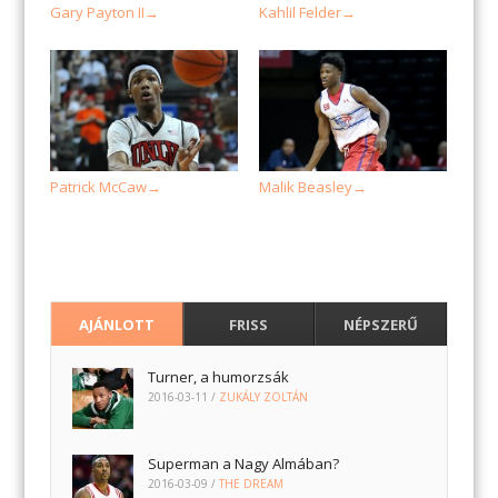
Gary Payton II
Kahlil Felder
→
→
Patrick McCaw
Malik Beasley
→
→
AJÁNLOTT
FRISS
NÉPSZERŰ
Turner, a humorzsák
2016-03-11
/
ZUKÁLY ZOLTÁN
Superman a Nagy Almában?
2016-03-09
/
THE DREAM