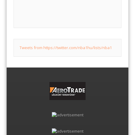
Tweets from https://twitter.com/nba1hu/lists/nba1