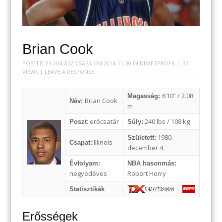
Brian Cook
POSTED BY
HALÁSZ CSABA
ON
2014-11-30
IN
DRAFTPROFIL
| 37
VIEWS |
LEAVE A RESPONSE
6’10” / 2.08
Magasság:
Brian Cook
Név:
m
: erőcsatár
240 lbs / 108 kg
Poszt
Súly:
1980.
Született:
Illinois
Csapat:
december 4.
Évfolyam:
NBA hasonmás:
negyedéves
Robert Horry
Statisztikák
Erősségek