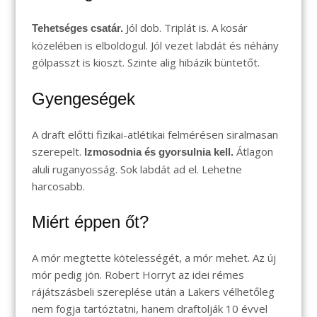
Jól dob. Triplát is. A kosár
Tehetséges csatár.
közelében is elboldogul. Jól vezet labdát és néhány
gólpasszt is kioszt. Szinte alig hibázik büntetőt.
Gyengeségek
A draft előtti fizikai-atlétikai felmérésen siralmasan
szerepelt.
Átlagon
Izmosodnia és gyorsulnia kell.
aluli ruganyosság. Sok labdát ad el. Lehetne
harcosabb.
Miért éppen őt?
A mór megtette kötelességét, a mór mehet. Az új
mór pedig jön. Robert Horryt az idei rémes
rájátszásbeli szereplése után a Lakers vélhetőleg
nem fogja tartóztatni, hanem draftolják 10 évvel