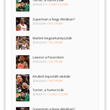
2016-03-11
/
ZUKÁLY ZOLTÁN
Superman a Nagy Almában?
2016-03-09
/
THE DREAM
Martint megsarkantyúzták
2016-03-05
/
THE DREAM
Lawson a Pacersben
2016-03-04
/
THE DREAM
Kínából importált rakéták
2016-03-03
/
THE DREAM
Turner, a humorzsák
2016-03-11
/
ZUKÁLY ZOLTÁN
Superman a Nagy Almában?