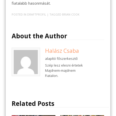
fiatalabb hasonmását.
POSTED IN
DRAFTPROFIL
| TAGGED
BRIAN COOK
About the Author
Halász Csaba
alapító főszerkesztő
Szép lesz elesni értetek
Majdnem-majdnem
Fiatalon.
Related Posts