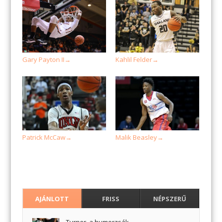
Gary Payton II
Kahlil Felder
→
→
Patrick McCaw
Malik Beasley
→
→
AJÁNLOTT
FRISS
NÉPSZERŰ
Turner, a humorzsák