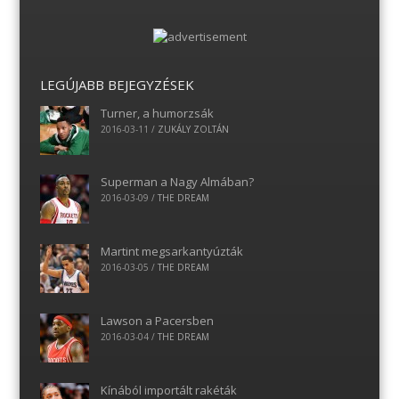
LEGÚJABB BEJEGYZÉSEK
Turner, a humorzsák
2016-03-11
/
ZUKÁLY ZOLTÁN
Superman a Nagy Almában?
2016-03-09
/
THE DREAM
Martint megsarkantyúzták
2016-03-05
/
THE DREAM
Lawson a Pacersben
2016-03-04
/
THE DREAM
Kínából importált rakéták