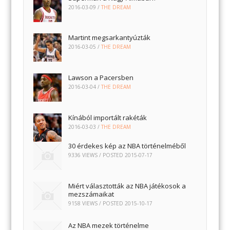
2016-03-09
/
THE DREAM
Martint megsarkantyúzták
2016-03-05
/
THE DREAM
Lawson a Pacersben
2016-03-04
/
THE DREAM
Kínából importált rakéták
2016-03-03
/
THE DREAM
30 érdekes kép az NBA történelméből
9336 VIEWS / POSTED
2015-07-17
Miért választották az NBA játékosok a
mezszámaikat
9158 VIEWS / POSTED
2015-10-17
Az NBA mezek történelme