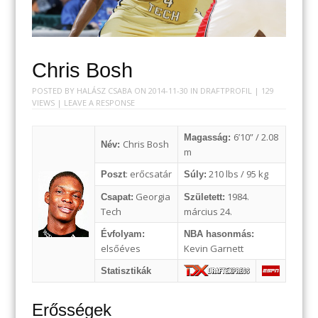
Chris Bosh
POSTED BY
HALÁSZ CSABA
ON
2014-11-30
IN
DRAFTPROFIL
| 129
VIEWS |
LEAVE A RESPONSE
6’10” / 2.08
Magasság:
Chris Bosh
Név:
m
: erőcsatár
210 lbs / 95 kg
Poszt
Súly:
Georgia
1984.
Csapat:
Született:
Tech
március 24.
Évfolyam:
NBA hasonmás:
elsőéves
Kevin Garnett
Statisztikák
Erősségek