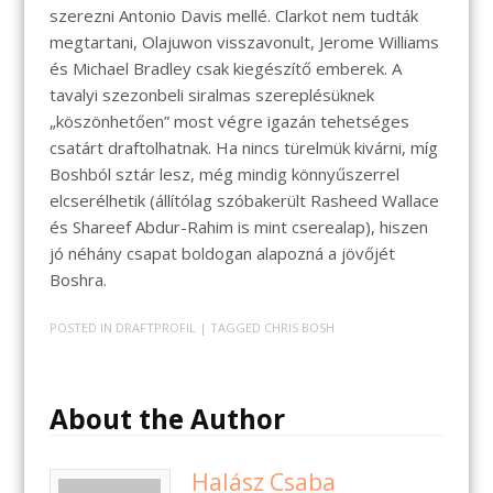
szerezni Antonio Davis mellé. Clarkot nem tudták
megtartani, Olajuwon visszavonult, Jerome Williams
és Michael Bradley csak kiegészítő emberek. A
tavalyi szezonbeli siralmas szereplésüknek
„köszönhetően” most végre igazán tehetséges
csatárt draftolhatnak. Ha nincs türelmük kivárni, míg
Boshból sztár lesz, még mindig könnyűszerrel
elcserélhetik (állítólag szóbakerült Rasheed Wallace
és Shareef Abdur-Rahim is mint cserealap), hiszen
jó néhány csapat boldogan alapozná a jövőjét
Boshra.
POSTED IN
DRAFTPROFIL
| TAGGED
CHRIS BOSH
About the Author
Halász Csaba