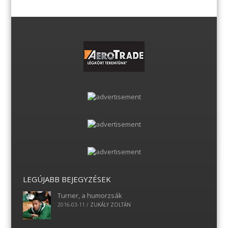
LEGÚJABB BEJEGYZÉSEK
Turner, a humorzsák
2016-03-11
/
ZUKÁLY ZOLTÁN