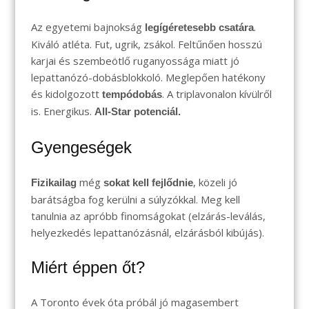
Az egyetemi bajnokság
.
legígéretesebb csatára
Kiváló atléta. Fut, ugrik, zsákol. Feltűnően hosszú
karjai és szembeötlő ruganyossága miatt jó
lepattanózó-dobásblokkoló. Meglepően hatékony
és kidolgozott
. A triplavonalon kívülről
tempódobás
is. Energikus.
All-Star potenciál.
Gyengeségek
még
, közeli jó
Fizikailag
sokat kell fejlődnie
barátságba fog kerülni a súlyzókkal. Meg kell
tanulnia az apróbb finomságokat (elzárás-leválás,
helyezkedés lepattanózásnál, elzárásból kibújás).
Miért éppen őt?
A Toronto évek óta próbál jó magasembert