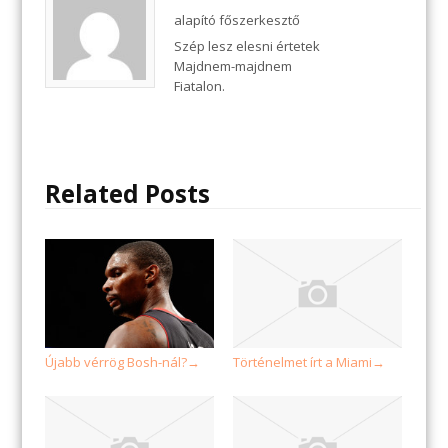
alapító főszerkesztő
Szép lesz elesni értetek
Majdnem-majdnem
Fiatalon.
Related Posts
Újabb vérrög Bosh-nál?
Történelmet írt a Miami
→
→