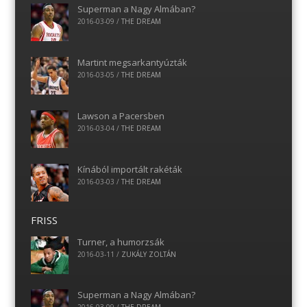
Superman a Nagy Almában?
2016-03-09
/
THE DREAM
Martint megsarkantyúzták
2016-03-05
/
THE DREAM
Lawson a Pacersben
2016-03-04
/
THE DREAM
Kínából importált rakéták
2016-03-03
/
THE DREAM
FRISS
Turner, a humorzsák
2016-03-11
/
ZUKÁLY ZOLTÁN
Superman a Nagy Almában?