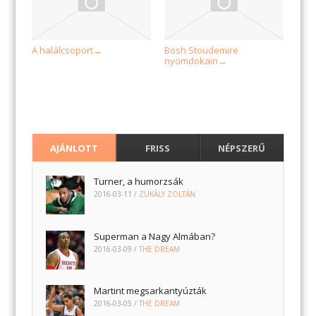
A halálcsoport
Bosh Stoudemire
→
nyomdokain
→
AJÁNLOTT
FRISS
NÉPSZERŰ
Turner, a humorzsák
2016-03-11
/
ZUKÁLY ZOLTÁN
Superman a Nagy Almában?
2016-03-09
/
THE DREAM
Martint megsarkantyúzták
2016-03-05
/
THE DREAM