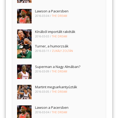
Lawson a Pacersben
2016-03-04
/
THE DREAM
Kínából importált rakéták
2016-03-03
/
THE DREAM
Turner, a humorzsák
2016-03-11
/
ZUKÁLY ZOLTÁN
Superman a Nagy Almában?
2016-03-09
/
THE DREAM
Martint megsarkantyúzták
2016-03-05
/
THE DREAM
Lawson a Pacersben
2016-03-04
/
THE DREAM