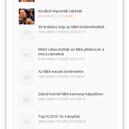
Kínából importált rakéták
2016-03-03
/
THE DREAM
30 érdekes kép az NBA történelméből
9336 VIEWS / POSTED
2015-07-17
Miért választották az NBA játékosok a
mezszámaikat
9158 VIEWS / POSTED
2015-10-17
Az NBA mezek történelme
7983 VIEWS / POSTED
2015-08-07
Dávid Kornél NBA karrierje képekben
6682 VIEWS / POSTED
2015-08-13
Top10 2015-16: Irányítók
4984 VIEWS / POSTED
2015-08-09