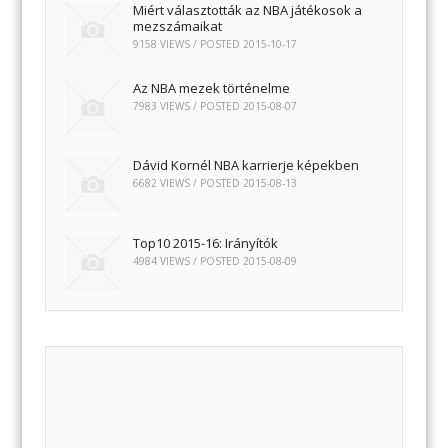
Miért választották az NBA játékosok a
mezszámaikat
9158 VIEWS / POSTED
2015-10-17
Az NBA mezek történelme
7983 VIEWS / POSTED
2015-08-07
Dávid Kornél NBA karrierje képekben
6682 VIEWS / POSTED
2015-08-13
Top10 2015-16: Irányítók
4984 VIEWS / POSTED
2015-08-09