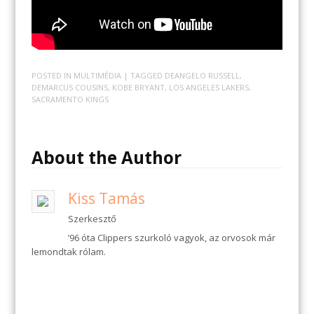
POSTED IN
MULTIMÉDIA
| TAGGED
DEANGELO RUSSELL
,
DEMARCUS COUSINS
,
KOBE BRYANT
,
LOS ANGELES LAKERS
,
SACRAMENTO KINGS
About the Author
Kiss Tamás
Szerkesztő
’96 óta Clippers szurkoló vagyok, az orvosok már
lemondtak rólam.