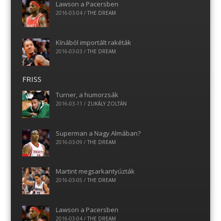
Lawson a Pacersben
2016-03-04
/
THE DREAM
Kínából importált rakéták
2016-03-03
/
THE DREAM
FRISS
Turner, a humorzsák
2016-03-11
/
ZUKÁLY ZOLTÁN
Superman a Nagy Almában?
2016-03-09
/
THE DREAM
Martint megsarkantyúzták
2016-03-05
/
THE DREAM
Lawson a Pacersben
2016-03-04
/
THE DREAM