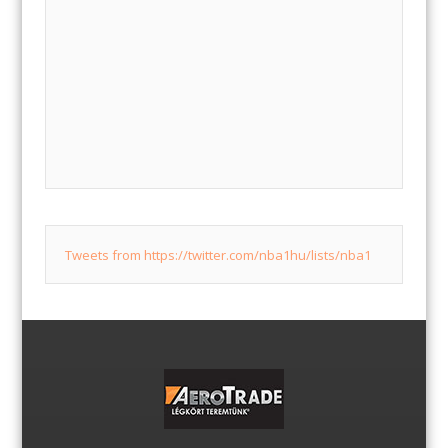
Tweets from https://twitter.com/nba1hu/lists/nba1