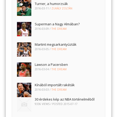
Turner, a humorzsák
2016-03-11
/
ZUKÁLY ZOLTÁN
Superman a Nagy Almában?
2016-03-09
/
THE DREAM
Martint megsarkantyúzták
2016-03-05
/
THE DREAM
Lawson a Pacersben
2016-03-04
/
THE DREAM
Kínából importált rakéták
2016-03-03
/
THE DREAM
30 érdekes kép az NBA történelméből
9336 VIEWS / POSTED
2015-07-17