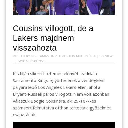
Cousins villogott, de a
Lakers majdnem
visszahozta
POSTED BY
KISS TAMÁS
ON
2016-01-08
IN
MULTIMÉDIA
| 172 VIEWS
|
LEAVE A RESPONSE
Kis híján sikerült tetemes előnyét leadnia a
Sacramento Kings együttesének a vendégként
pályára lépő Los Angeles Lakers ellen, ahol a
Bryant-Russell páros villogott. Nem volt azonban
válaszuk Boogie Cousinsra, aki 29-10-7-es
számsort felmutatva otthon tartotta a győzelmet
csapatának.