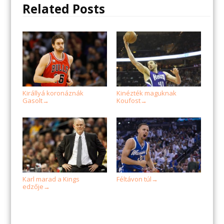
Related Posts
Királlyá koronáznák
Kinézték maguknak
Gasolt
Koufost
→
→
Karl marad a Kings
Féltávon túl
→
edzője
→