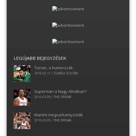
LEGÚJABB BEJEGYZÉSEK
Turner, a humorzsák
2016-03-11
/
ZUKÁLY ZOLTÁN
Superman a Nagy Almában?
2016-03-09
/
THE DREAM
Martint megsarkantyúzták
2016-03-05
/
THE DREAM