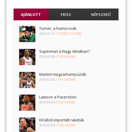
AJÁNLOTT
FRISS
NÉPSZERŰ
Turner, a humorzsák
2016-03-11
/
ZUKÁLY ZOLTÁN
Superman a Nagy Almában?
2016-03-09
/
THE DREAM
Martint megsarkantyúzták
2016-03-05
/
THE DREAM
Lawson a Pacersben
2016-03-04
/
THE DREAM
Kínából importált rakéták
2016-03-03
/
THE DREAM