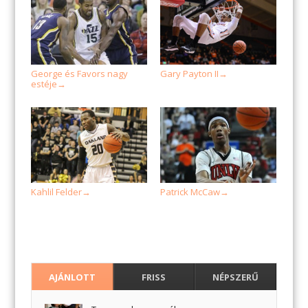
George és Favors nagy
Gary Payton II
→
estéje
→
Kahlil Felder
Patrick McCaw
→
→
AJÁNLOTT
FRISS
NÉPSZERŰ