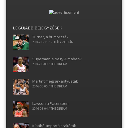
LEGÚJABB BEJEGYZÉSEK
Turner, a humorzsák
2016-03-11
/
ZUKÁLY ZOLTÁN
Superman a Nagy Almában?
2016-03-09
/
THE DREAM
Martint megsarkantyúzták
2016-03-05
/
THE DREAM
Lawson a Pacersben
2016-03-04
/
THE DREAM
Kínából importált rakéták