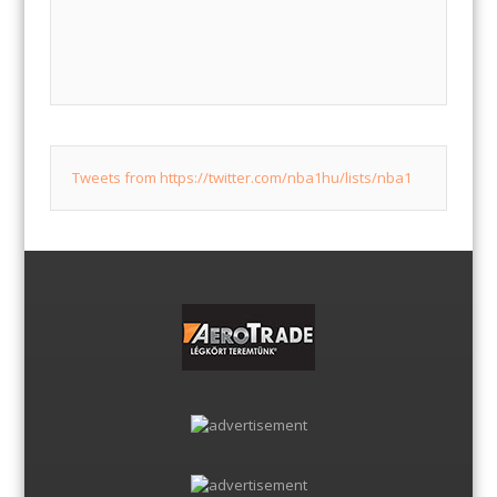
Tweets from https://twitter.com/nba1hu/lists/nba1