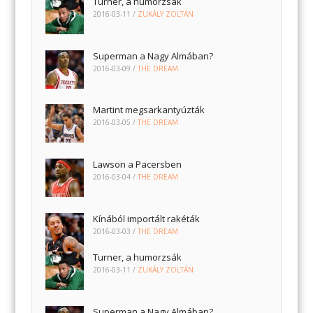
Turner, a humorzsák
2016-03-11
/
ZUKÁLY ZOLTÁN
Superman a Nagy Almában?
2016-03-09
/
THE DREAM
Martint megsarkantyúzták
2016-03-05
/
THE DREAM
Lawson a Pacersben
2016-03-04
/
THE DREAM
Kínából importált rakéták
2016-03-03
/
THE DREAM
Turner, a humorzsák
2016-03-11
/
ZUKÁLY ZOLTÁN
Superman a Nagy Almában?