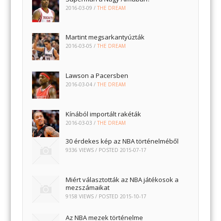
2016-03-09
/
THE DREAM
Martint megsarkantyúzták
2016-03-05
/
THE DREAM
Lawson a Pacersben
2016-03-04
/
THE DREAM
Kínából importált rakéták
2016-03-03
/
THE DREAM
30 érdekes kép az NBA történelméből
9336 VIEWS / POSTED
2015-07-17
Miért választották az NBA játékosok a
mezszámaikat
9158 VIEWS / POSTED
2015-10-17
Az NBA mezek történelme