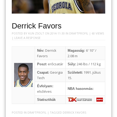
Derrick Favors
POSTED BY
KUN ZSOLT
ON
2014-11-30
IN
DRAFTPROFIL
| 60 VIEWS
|
LEAVE A RESPONSE
Derrick
6′ 10″ /
Név:
Magasság:
Favors
2.08 m
: erőcsatár
246 lbs / 112 kg
Poszt
Súly:
Georgia
1991. július
Csapat:
Született:
Tech
15.
Évfolyam:
NBA hasonmás:
elsőéves
Statisztikák
POSTED IN
DRAFTPROFIL
| TAGGED
DERRICK FAVORS