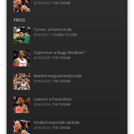
2016-03-03
/
THE DREAM
FRISS
Turner, a humorzsák
2016-03-11
/
ZUKÁLY ZOLTÁN
Superman a Nagy Almában?
2016-03-09
/
THE DREAM
Martint megsarkantyúzták
2016-03-05
/
THE DREAM
Lawson a Pacersben
2016-03-04
/
THE DREAM
Kínából importált rakéták
2016-03-03
/
THE DREAM