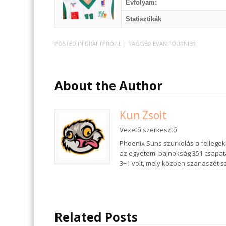
Évfolyam:
Statisztikák
POSTED IN
DRAFTPROFIL
| TAGGED
EVAN FOURNIER
About the Author
Kun Zsolt
Vezető szerkesztő
Phoenix Suns szurkolás a fellegek
az egyetemi bajnokság 351 csapat
3+1 volt, mely közben szanaszét 
Related Posts