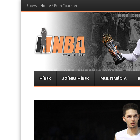
Browse:
Home
/
Evan Fournier
NBA1
Magyar NBA hírportál
Menu
Skip
HÍREK
SZÍNES HÍREK
MULTIMÉDIA
to
content