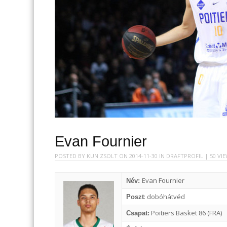
Evan Fournier
POSTED BY
KUN ZSOLT
ON
2014-11-30
IN
DRAFTPROFIL
| 50 VI
Evan Fournier
Név:
: dobóhátvéd
Poszt
Poitiers Basket 86 (FRA)
Csapat: