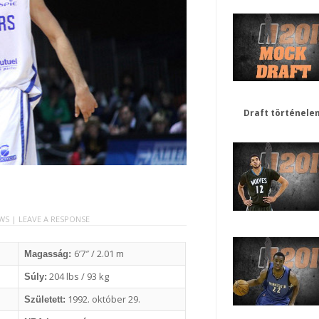
Draft történele
EWS |
LEAVE A RESPONSE
6’7″ / 2.01 m
Magasság:
204 lbs / 93 kg
Súly:
1992. október 29.
Született: