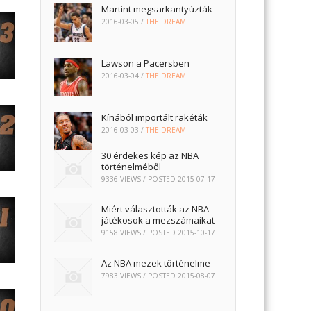
Martint megsarkantyúzták
2016-03-05
/
THE DREAM
Lawson a Pacersben
2016-03-04
/
THE DREAM
Kínából importált rakéták
2016-03-03
/
THE DREAM
30 érdekes kép az NBA
történelméből
9336 VIEWS / POSTED
2015-07-17
Miért választották az NBA
játékosok a mezszámaikat
9158 VIEWS / POSTED
2015-10-17
Az NBA mezek történelme
7983 VIEWS / POSTED
2015-08-07