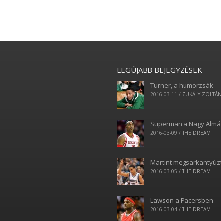
LEGÚJABB BEJEGYZÉSEK
Turner, a humorzsák
2016-03-11
/
ZUKÁLY ZOLTÁ
Superman a Nagy Alm
2016-03-09
/
THE DREAM
Martint megsarkantyúz
2016-03-05
/
THE DREAM
Lawson a Pacersben
2016-03-04
/
THE DREAM