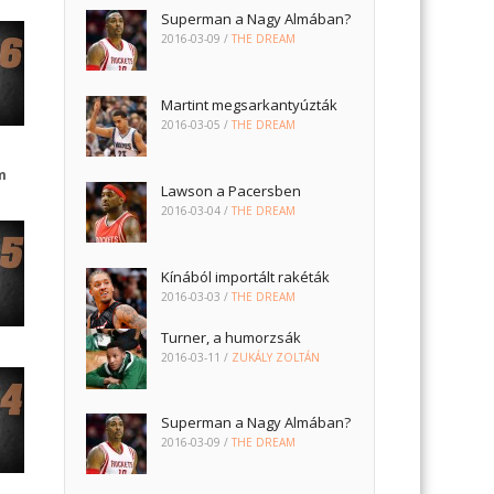
Superman a Nagy Almában?
2016-03-09
/
THE DREAM
Martint megsarkantyúzták
2016-03-05
/
THE DREAM
m
Lawson a Pacersben
2016-03-04
/
THE DREAM
Kínából importált rakéták
2016-03-03
/
THE DREAM
Turner, a humorzsák
2016-03-11
/
ZUKÁLY ZOLTÁN
Superman a Nagy Almában?
2016-03-09
/
THE DREAM