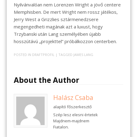
Nyilvánvalóan nem Lorenzen Wright a jövő centere
Memphisben. De mert Wright nem rossz játékos,
Jerry West a Grizzlies sztármenedzsere
megengedheti magának azt a luxust, hogy
Trzybanski után Lang személyében újabb
hosszútávú „projekttel” próbálkozzon centerben.
POSTED IN
DRAFTPROFIL
| TAGGED
JAMES LANG
About the Author
Halász Csaba
alapító főszerkesztő
Szép lesz elesni értetek
Majdnem-majdnem
Fiatalon.