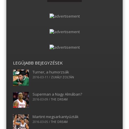
LEGÚJABB BEJEGYZÉSEK
Turner, a humorzsák
2016-03-11
/
ZUKÁLY ZOLTÁN
Superman a Nagy Almában?
2016-03-09
/
THE DREAM
Martint megsarkantyúzták
2016-03-05
/
THE DREAM