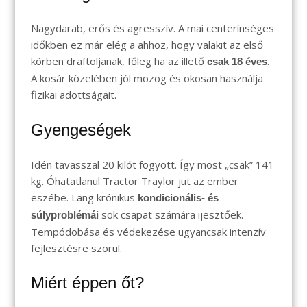
Nagydarab, erős és agresszív. A mai centerínséges
időkben ez már elég a ahhoz, hogy valakit az első
körben draftoljanak, főleg ha az illető
.
csak 18 éves
A kosár közelében jól mozog és okosan használja
fizikai adottságait.
Gyengeségek
Idén tavasszal 20 kilót fogyott. Így most „csak” 141
kg. Óhatatlanul Tractor Traylor jut az ember
eszébe. Lang krónikus
kondicionális- és
sok csapat számára ijesztőek.
súlyproblémái
Tempódobása és védekezése ugyancsak intenzív
fejlesztésre szorul.
Miért éppen őt?