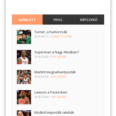
AJÁNLOTT
FRISS
NÉPSZERŰ
Turner, a humorzsák
2016-03-11
/
ZUKÁLY ZOLTÁN
Superman a Nagy Almában?
2016-03-09
/
THE DREAM
Martint megsarkantyúzták
2016-03-05
/
THE DREAM
Lawson a Pacersben
2016-03-04
/
THE DREAM
Kínából importált rakéták