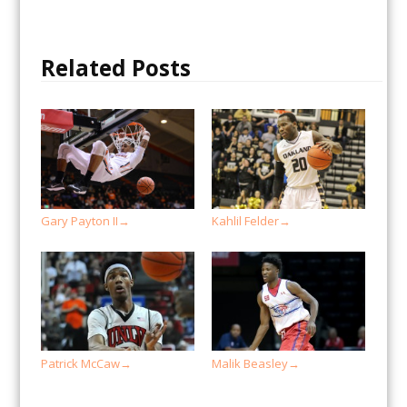
Related Posts
Gary Payton II
Kahlil Felder
→
→
Patrick McCaw
Malik Beasley
→
→