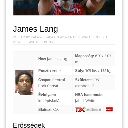
James Lang
POSTED BY
HALÁSZ CSABA
ON
2014-11-30
IN
DRAFTPROFIL
| 33
VIEWS |
LEAVE A RESPONSE
6’9″ / 2.07
Magasság:
James Lang
Név:
m
: center
305 lbs / 138 kg
Poszt
Súly:
Central
1983.
Csapat:
Született:
Park Christi
október 17.
Évfolyam:
NBA hasonmás:
középiskolás
Jahidi White
Statisztikák
Erősségek