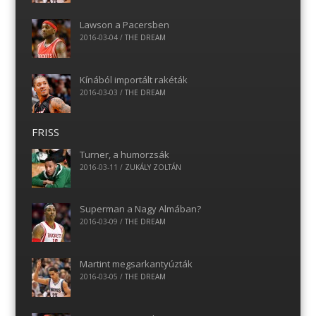
Lawson a Pacersben
2016-03-04
/
THE DREAM
Kínából importált rakéták
2016-03-03
/
THE DREAM
FRISS
Turner, a humorzsák
2016-03-11
/
ZUKÁLY ZOLTÁN
Superman a Nagy Almában?
2016-03-09
/
THE DREAM
Martint megsarkantyúzták
2016-03-05
/
THE DREAM