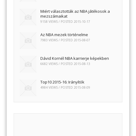
Miért választották az NBA játékosok a
mezszámaikat
9158 VIEWS / POSTED
2015-10-17
Az NBA mezek történelme
7983 VIEWS / POSTED
2015-08-07
Dávid Kornél NBA karrierje képekben
6682 VIEWS / POSTED
2015-08-13
Top10 2015-16: Irányítók
4984 VIEWS / POSTED
2015-08-09