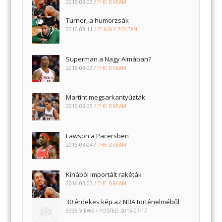
2016-03-03
/
THE DREAM
Turner, a humorzsák
2016-03-11
/
ZUKÁLY ZOLTÁN
Superman a Nagy Almában?
2016-03-09
/
THE DREAM
Martint megsarkantyúzták
2016-03-05
/
THE DREAM
Lawson a Pacersben
2016-03-04
/
THE DREAM
Kínából importált rakéták
2016-03-03
/
THE DREAM
30 érdekes kép az NBA történelméből
9336 VIEWS / POSTED
2015-07-17