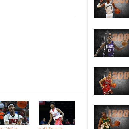
rick McCaw
Malik Beasley
→
→