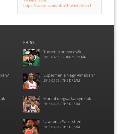
Tweets from
https://twitter.com/nba1hu/lists/nba1
FRISS
Turner, a humorzsák
N
2016-03-11
/
ZUKÁLY ZOLTÁN
ában?
Superman a Nagy Almában?
2016-03-09
/
THE DREAM
ták
Martint megsarkantyúzták
2016-03-05
/
THE DREAM
Lawson a Pacersben
2016-03-04
/
THE DREAM