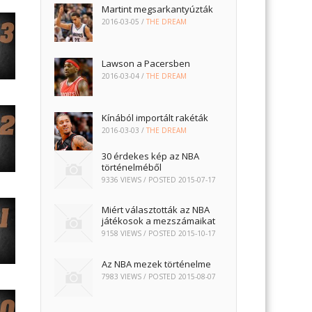
Martint megsarkantyúzták
2016-03-05
/
THE DREAM
Lawson a Pacersben
2016-03-04
/
THE DREAM
Kínából importált rakéták
2016-03-03
/
THE DREAM
30 érdekes kép az NBA
történelméből
9336 VIEWS / POSTED
2015-07-17
Miért választották az NBA
játékosok a mezszámaikat
9158 VIEWS / POSTED
2015-10-17
Az NBA mezek történelme
7983 VIEWS / POSTED
2015-08-07