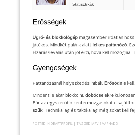
Statisztikák
Erősségek
magasember irdatlan hossz
Ugró- és blokkológép
játékos. Mindkét palánk alatt
. E
lelkes pattanózó
Elzárás/leválás után jól érzi, hova kell mozognia
Gyengeségek
Pattanózásnál helyezkedési hibák.
kell
Erősödnie
Mindent le akar blokkolni,
különösen
dobócselekre
Bár az egyszerűbb centermozgásokat elsajátíto
. Technikailag és taktikailag még sokat kell fe
szűk
POSTED IN
DRAFTPROFIL
| TAGGED
JARVIS VARNADO