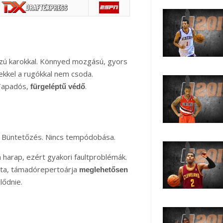
ú karokkal. Könnyed mozgású, gyors
zekkel a rugókkal nem csoda.
. Tapadós,
.
fürgeléptű védő
. Büntetőzés. Nincs tempódobása.
 harap, ezért gyakori faultproblémák.
tta, támadórepertoárja
meglehetősen
jlődnie.