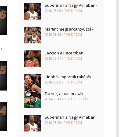
Superman a Nagy Almában?
2016-03-09
/
THE DREAM
Martint megsarkantyúzták
2016-03-05
/
THE DREAM
m
Lawson a Pacersben
2016-03-04
/
THE DREAM
Kínából importált rakéták
2016-03-03
/
THE DREAM
Turner, a humorzsák
2016-03-11
/
ZUKÁLY ZOLTÁN
Superman a Nagy Almában?
2016-03-09
/
THE DREAM