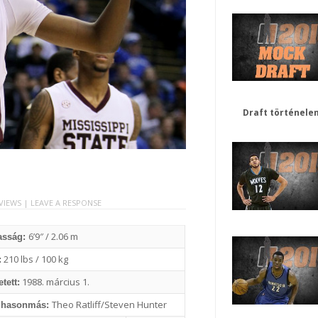
Draft történele
 VIEWS |
LEAVE A RESPONSE
6’9″ / 2.06 m
asság:
210 lbs / 100 kg
:
1988. március 1.
tett:
Theo Ratliff/Steven Hunter
 hasonmás: