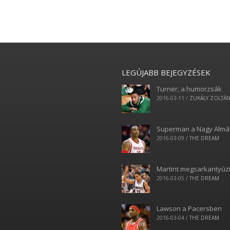
LEGÚJABB BEJEGYZÉSEK
Turner, a humorzsák
2016-03-11
/
ZUKÁLY ZOLTÁ
Superman a Nagy Alm
2016-03-09
/
THE DREAM
Martint megsarkantyúz
2016-03-05
/
THE DREAM
Lawson a Pacersben
2016-03-04
/
THE DREAM