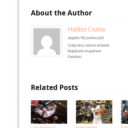
About the Author
Halász Csaba
alapító főszerkesztő
Szép lesz elesni értetek
Majdnem-majdnem
Fiatalon.
Related Posts
Gary Payton II
Kahlil Felder
Pat
→
→