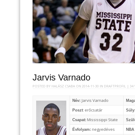
Jarvis Varnado
POSTED BY
HALÁSZ CSABA
ON
2014-11-30
IN
DRAFTPROFIL
| 34
Jarvis Varnado
Név:
Mag
: erőcsatár
Poszt
Súly
Mississippi State
Csapat:
Szüle
negyedéves
Évfolyam:
NBA