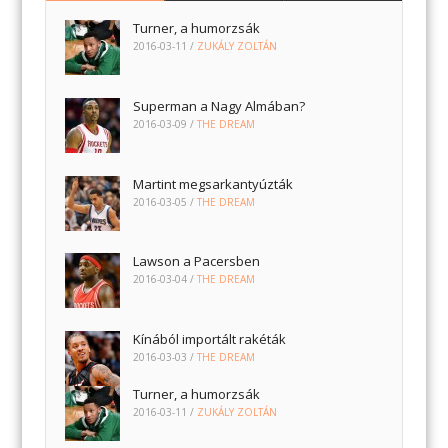
Turner, a humorzsák
2016-03-11
/
ZUKÁLY ZOLTÁN
Superman a Nagy Almában?
2016-03-09
/
THE DREAM
Martint megsarkantyúzták
2016-03-05
/
THE DREAM
Lawson a Pacersben
2016-03-04
/
THE DREAM
Kínából importált rakéták
2016-03-03
/
THE DREAM
Turner, a humorzsák
2016-03-11
/
ZUKÁLY ZOLTÁN