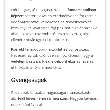
Hórihorgas, jó mozgású, rutinos,
fundamentálisan
center. Sokat és eredményesen forgatta a
képzett
védőpattanózás, védekezés és dobásblokkolás
kézikönyvét. Avatottan fog pozíciót a saját palánkja
alatt, jól követi az emberét és a rengeteg blokk
ellenére ritkán ugrik el dobócselre.
tempódobó-mozdulat és büntetőzés.
Korrekt
Keveset faultol, különösen ahhoz képest, hogy a
.
elzárás-leválás
védelem bástyája
Ideális célpont
után kosárra törő emberként.
Gyengeségek
Post-upoknál csak a magasságára támaszkodik,
alul-felül
. Nagyon keveset
bőven férne rá még izom
dob középtávolról.