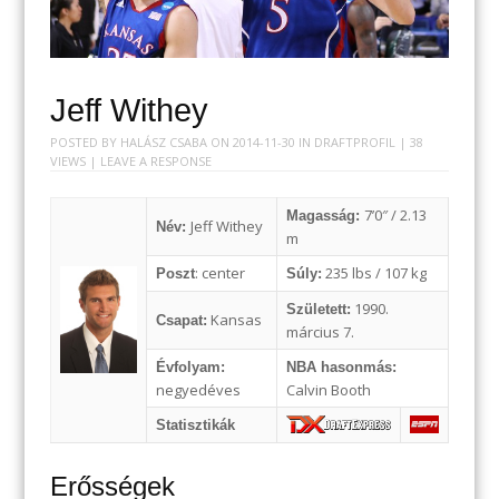
Jeff Withey
POSTED BY
HALÁSZ CSABA
ON
2014-11-30
IN
DRAFTPROFIL
| 38
VIEWS |
LEAVE A RESPONSE
7’0″ / 2.13
Magasság:
Jeff Withey
Név:
m
: center
235 lbs / 107 kg
Poszt
Súly:
1990.
Született:
Kansas
Csapat:
március 7.
Évfolyam:
NBA hasonmás:
negyedéves
Calvin Booth
Statisztikák
Erősségek