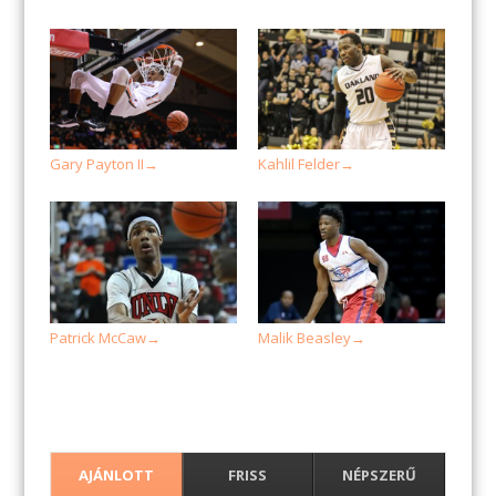
Gary Payton II
Kahlil Felder
→
→
Patrick McCaw
Malik Beasley
→
→
AJÁNLOTT
FRISS
NÉPSZERŰ