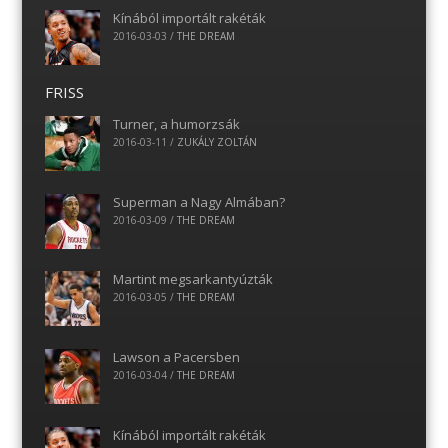
Kínából importált rakéták
2016-03-03
/
THE DREAM
FRISS
Turner, a humorzsák
2016-03-11
/
ZUKÁLY ZOLTÁN
Superman a Nagy Almában?
2016-03-09
/
THE DREAM
Martint megsarkantyúzták
2016-03-05
/
THE DREAM
Lawson a Pacersben
2016-03-04
/
THE DREAM
Kínából importált rakéták