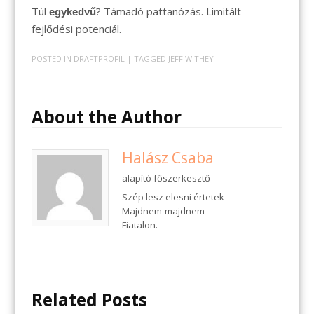
Túl
? Támadó pattanózás. Limitált
egykedvű
fejlődési potenciál.
POSTED IN
DRAFTPROFIL
| TAGGED
JEFF WITHEY
About the Author
Halász Csaba
alapító főszerkesztő
Szép lesz elesni értetek
Majdnem-majdnem
Fiatalon.
Related Posts