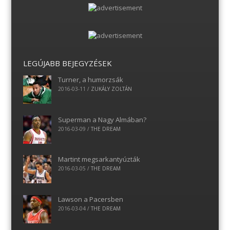
LEGÚJABB BEJEGYZÉSEK
Turner, a humorzsák
2016-03-11
/
ZUKÁLY ZOLTÁN
Superman a Nagy Almában?
2016-03-09
/
THE DREAM
Martint megsarkantyúzták
2016-03-05
/
THE DREAM
Lawson a Pacersben
2016-03-04
/
THE DREAM