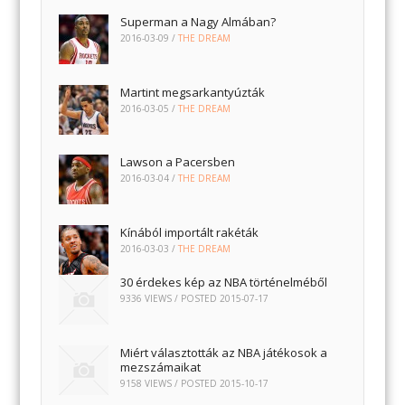
Superman a Nagy Almában?
2016-03-09
/
THE DREAM
Martint megsarkantyúzták
2016-03-05
/
THE DREAM
Lawson a Pacersben
2016-03-04
/
THE DREAM
Kínából importált rakéták
2016-03-03
/
THE DREAM
30 érdekes kép az NBA történelméből
9336 VIEWS / POSTED
2015-07-17
Miért választották az NBA játékosok a
mezszámaikat
9158 VIEWS / POSTED
2015-10-17