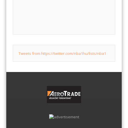
Tweets from https://twitter.com/nba1hu/lists/nba1