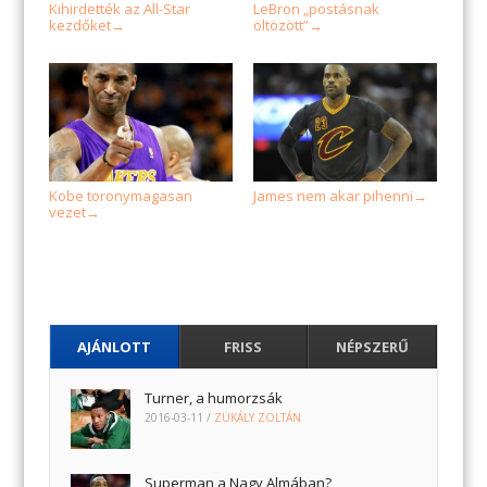
Kihirdették az All-Star
LeBron „postásnak
kezdőket
öltözött”
→
→
Kobe toronymagasan
James nem akar pihenni
→
vezet
→
AJÁNLOTT
FRISS
NÉPSZERŰ
Turner, a humorzsák
2016-03-11
/
ZUKÁLY ZOLTÁN
Superman a Nagy Almában?