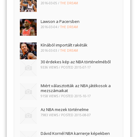
2016-03-05
/
THE DREAM
Lawson a Pacersben
2016-03-04
/
THE DREAM
Kínából importált rakéták
2016-03-03
/
THE DREAM
30 érdekes kép az NBA történelméből
9336 VIEWS / POSTED
2015-07-17
Miért választották az NBA játékosok a
mezszámaikat
9158 VIEWS / POSTED
2015-10-17
Az NBA mezek történelme
7983 VIEWS / POSTED
2015-08-07
Dávid Kornél NBA karrierje képekben