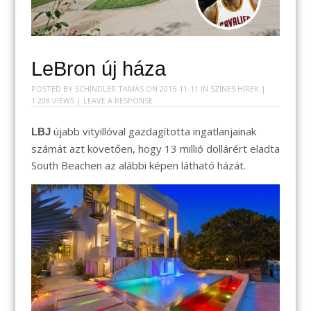
LeBron új háza
POSTED BY
SCHINDLER TAMÁS
ON
2015-11-11
IN
SZÍNES HÍREK
|
1 208 VIEWS |
LEAVE A RESPONSE
újabb vityillóval gazdagította ingatlanjainak
LBJ
számát azt követően, hogy 13 millió dollárért eladta
South Beachen az alábbi képen látható házát.