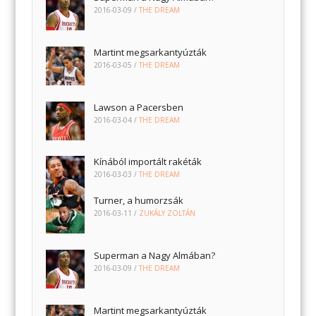
2016-03-09
/
THE DREAM
Martint megsarkantyúzták
2016-03-05
/
THE DREAM
Lawson a Pacersben
2016-03-04
/
THE DREAM
Kínából importált rakéták
2016-03-03
/
THE DREAM
Turner, a humorzsák
2016-03-11
/
ZUKÁLY ZOLTÁN
Superman a Nagy Almában?
2016-03-09
/
THE DREAM
Martint megsarkantyúzták