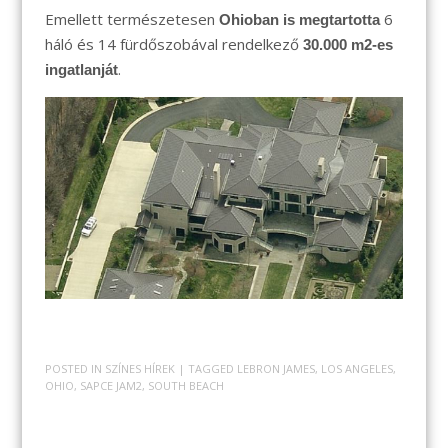
Emellett természetesen
6
Ohioban is megtartotta
háló és 14 fürdőszobával rendelkező
30.000 m2-es
.
ingatlanját
POSTED IN
SZÍNES HÍREK
| TAGGED
LEBRON JAMES
,
LOS ANGELES
,
OHIO
,
SAPCE JAM2
,
SOUTH BEACH