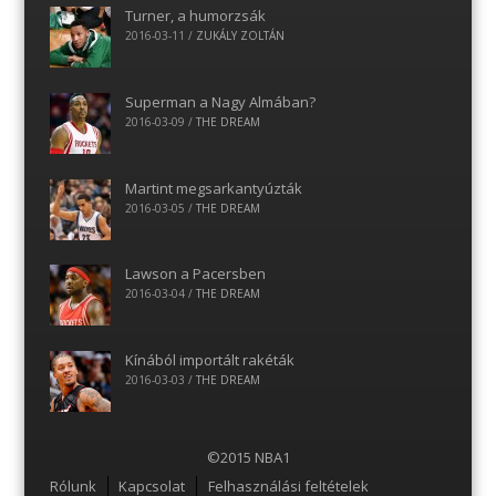
Turner, a humorzsák
2016-03-11
/
ZUKÁLY ZOLTÁN
Superman a Nagy Almában?
2016-03-09
/
THE DREAM
Martint megsarkantyúzták
2016-03-05
/
THE DREAM
Lawson a Pacersben
2016-03-04
/
THE DREAM
Kínából importált rakéták
2016-03-03
/
THE DREAM
©2015 NBA1
Menu
Rólunk
Kapcsolat
Felhasználási feltételek