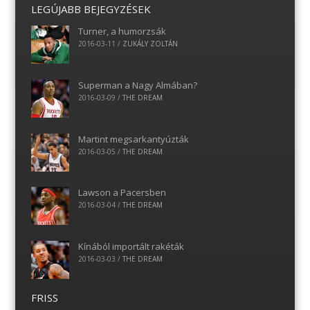
LEGÚJABB BEJEGYZÉSEK
Turner, a humorzsák
2016-03-11
/
ZUKÁLY ZOLTÁN
Superman a Nagy Almában?
2016-03-09
/
THE DREAM
Martint megsarkantyúzták
2016-03-05
/
THE DREAM
Lawson a Pacersben
2016-03-04
/
THE DREAM
Kínából importált rakéták
2016-03-03
/
THE DREAM
FRISS