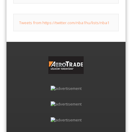
Tweets from https://twitter.com/nba1hu/lists/nba1