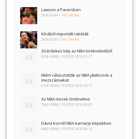
Lawson a Pacersben
2016-03-04
/
THE DREAM
Kínából importált rakéták
2016-03-03
/
THE DREAM
30 érdekes kép az NBA történelméből
9336 VIEWS / POSTED
2015-07-17
Miért választották az NBA játékosok a
mezszámaikat
9158 VIEWS / POSTED
2015-10-17
Az NBA mezek történelme
7983 VIEWS / POSTED
2015-08-07
Dávid Kornél NBA karrierje képekben
6682 VIEWS / POSTED
2015-08-13