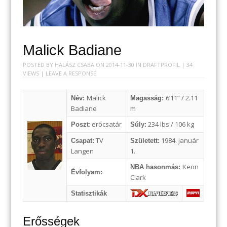
Malick Badiane
POSTED BY
HALÁSZ CSABA
ON
2014-11-30
IN
DRAFTPROFIL
| 34
VIEWS |
LEAVE A RESPONSE
Malick
6’11” / 2.11
Név:
Magasság:
Badiane
m
: erőcsatár
234 lbs / 106 kg
Poszt
Súly:
TV
1984. január
Csapat:
Született:
Langen
1.
Keon
NBA hasonmás:
Évfolyam:
Clark
Statisztikák
Erősségek