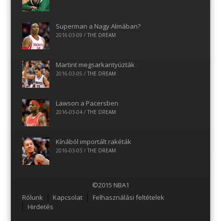
Superman a Nagy Almában?
2016-03-09
/
THE DREAM
Martint megsarkantyúzták
2016-03-05
/
THE DREAM
Lawson a Pacersben
2016-03-04
/
THE DREAM
Kínából importált rakéták
2016-03-03
/
THE DREAM
©2015 NBA1
Menu
Rólunk
Kapcsolat
Felhasználási feltételek
Hirdetés