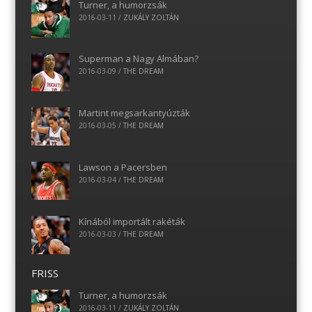
Turner, a humorzsák
2016-03-11
/
ZUKÁLY ZOLTÁN
Superman a Nagy Almában?
2016-03-09
/
THE DREAM
Martint megsarkantyúzták
2016-03-05
/
THE DREAM
Lawson a Pacersben
2016-03-04
/
THE DREAM
Kínából importált rakéták
2016-03-03
/
THE DREAM
FRISS
Turner, a humorzsák
2016-03-11
/
ZUKÁLY ZOLTÁN