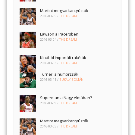
Martint megsarkantyúzták
2016-03-05
/
THE DREAM
Lawson a Pacersben
2016-03-04
/
THE DREAM
Kínából importált rakéták
2016-03-03
/
THE DREAM
Turner, a humorzsák
2016-03-11
/
ZUKÁLY ZOLTÁN
Superman a Nagy Almában?
2016-03-09
/
THE DREAM
Martint megsarkantyúzták
2016-03-05
/
THE DREAM