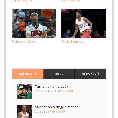
→
→
Patrick McCaw
Malik Beasley
→
→
AJÁNLOTT
FRISS
NÉPSZERŰ
Turner, a humorzsák
2016-03-11
/
ZUKÁLY ZOLTÁN
Superman a Nagy Almában?
2016-03-09
/
THE DREAM