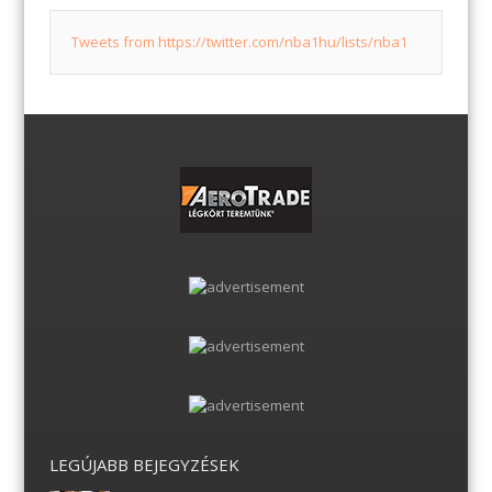
Tweets from https://twitter.com/nba1hu/lists/nba1
LEGÚJABB BEJEGYZÉSEK