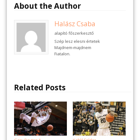
About the Author
Halász Csaba
alapító főszerkesztő
Szép lesz elesni értetek
Majdnem-majdnem
Fiatalon.
Related Posts
Gary Payton II
Kahlil Felder