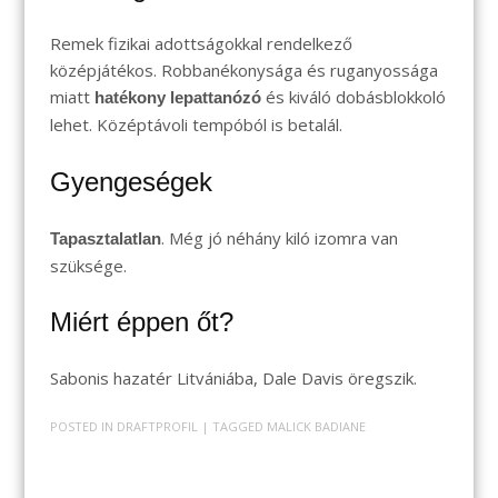
Remek fizikai adottságokkal rendelkező
középjátékos. Robbanékonysága és ruganyossága
miatt
és kiváló dobásblokkoló
hatékony lepattanózó
lehet. Középtávoli tempóból is betalál.
Gyengeségek
. Még jó néhány kiló izomra van
Tapasztalatlan
szüksége.
Miért éppen őt?
Sabonis hazatér Litvániába, Dale Davis öregszik.
POSTED IN
DRAFTPROFIL
| TAGGED
MALICK BADIANE