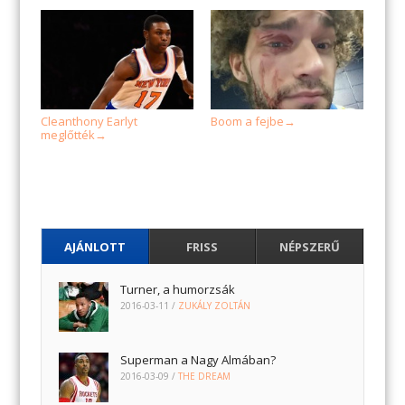
Cleanthony Earlyt
Boom a fejbe
→
meglőtték
→
AJÁNLOTT
FRISS
NÉPSZERŰ
Turner, a humorzsák
2016-03-11
/
ZUKÁLY ZOLTÁN
Superman a Nagy Almában?
2016-03-09
/
THE DREAM