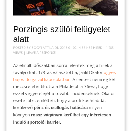
Porzingis szülői felügyelet
alatt
POSTED BY
BÓGYI ATTILA
ON
2016-01-02
IN
SZÍNES HÍREK
| 1 783
VIEWS |
LEAVE A RESPONSE
Az elmúlt időszakban sorra jelentek meg a hírek a
tavalyi draft 1/3-as választottja, Jahlil Okafor
ügyes-
bajos dolgaival kapcsolatban
. A centert nemrég két
meccsre el is tiltotta a Philadelphia 76est, hogy
ezzel vegye elejét a további incidenseknek. Okafor
esete jól szemlélteti, hogy a profi kosárlabdát
körülvevő
milyen
pénz és csillogás hatására
könnyen
rossz vágányra kerülhet egy ígéretesen
induló sportolói karrier.