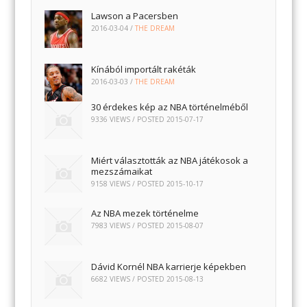
Lawson a Pacersben
2016-03-04
/
THE DREAM
Kínából importált rakéták
2016-03-03
/
THE DREAM
30 érdekes kép az NBA történelméből
9336 VIEWS / POSTED
2015-07-17
Miért választották az NBA játékosok a
mezszámaikat
9158 VIEWS / POSTED
2015-10-17
Az NBA mezek történelme
7983 VIEWS / POSTED
2015-08-07
Dávid Kornél NBA karrierje képekben
6682 VIEWS / POSTED
2015-08-13