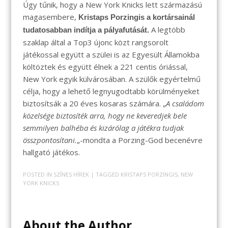
Úgy tűnik, hogy a New York Knicks lett származású
magasembere,
Kristaps Porzingis a kortársainál
A legtöbb
tudatosabban indítja a pályafutását.
szaklap által a Top3 újonc közt rangsorolt
játékossal együtt a szülei is az Egyesült Államokba
költöztek és együtt élnek a 221 centis óriással,
New York egyik külvárosában. A szülők egyértelmű
célja, hogy a lehető legnyugodtabb körülményeket
biztosítsák a 20 éves kosaras számára. „
A családom
közelsége biztosíték arra, hogy ne keveredjek bele
semmilyen balhéba és kizárólag a játékra tudjak
összpontosítani.
„-mondta a Porzing-God becenévre
hallgató játékos.
POSTED IN
SZÍNES HÍREK
| TAGGED
KRISTAPS PORZINGIS
,
NEW
YORK KNICKS
About the Author