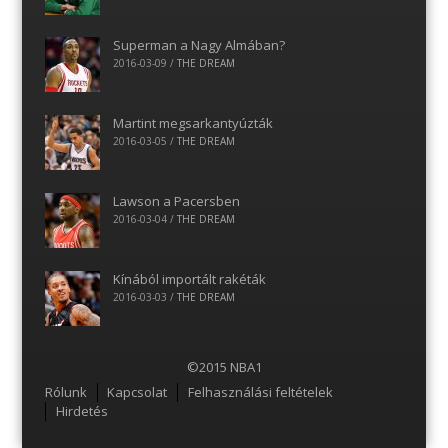
Superman a Nagy Almában?
2016-03-09
/
THE DREAM
Martint megsarkantyúzták
2016-03-05
/
THE DREAM
Lawson a Pacersben
2016-03-04
/
THE DREAM
Kínából importált rakéták
2016-03-03
/
THE DREAM
©2015 NBA1
Menu
Rólunk
Kapcsolat
Felhasználási feltételek
Hirdetés