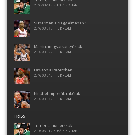
2016-03-11
/
ZUKÁLY ZOLTÁN
Superman a Nagy Almában?
2016-03-09
/
THE DREAM
Martint megsarkantyúzták
2016-03-05
/
THE DREAM
Lawson a Pacersben
2016-03-04
/
THE DREAM
Kínából importált rakéták
2016-03-03
/
THE DREAM
FRISS
Turner, a humorzsák
2016-03-11
/
ZUKÁLY ZOLTÁN