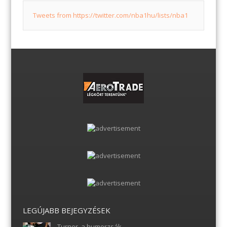
Tweets from https://twitter.com/nba1hu/lists/nba1
LEGÚJABB BEJEGYZÉSEK
Turner, a humorzsák