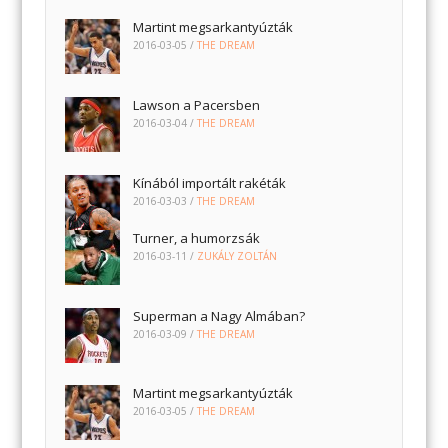
Martint megsarkantyúzták
2016-03-05
/
THE DREAM
Lawson a Pacersben
2016-03-04
/
THE DREAM
Kínából importált rakéták
2016-03-03
/
THE DREAM
Turner, a humorzsák
2016-03-11
/
ZUKÁLY ZOLTÁN
Superman a Nagy Almában?
2016-03-09
/
THE DREAM
Martint megsarkantyúzták
2016-03-05
/
THE DREAM