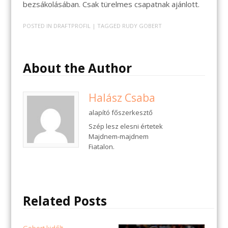
bezsákolásában. Csak türelmes csapatnak ajánlott.
POSTED IN
DRAFTPROFIL
| TAGGED
RUDY GOBERT
About the Author
Halász Csaba
alapító főszerkesztő
Szép lesz elesni értetek
Majdnem-majdnem
Fiatalon.
Related Posts
Gobert kidőlt