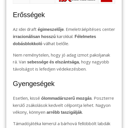
Erősségek
Az idei draft
. Emeletráépítéses center
égimeszelője
karokkal.
irracionálisan hosszú
Félelmetes
válhat belőle.
dobásblokkoló
Nem reménytelen, hogy jó adag izmot pakoljanak
rá. Van
, hogy nagyobb
sebessége és elszántsága
távolságot is lefedjen védekezésben.
Gyengeségek
Esetlen, kissé
. Poszterre
ólommadárszerű mozgás
kerülő zsákolások kedvelt célpontja lehet. Nagyon
vékony, könnyen
.
arrébb taszigálják
Támadójátéka kimerül a bárhová fellöbbölt labdák