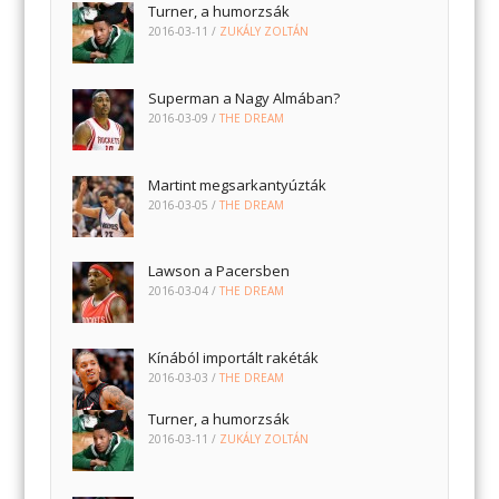
Turner, a humorzsák
2016-03-11
/
ZUKÁLY ZOLTÁN
Superman a Nagy Almában?
2016-03-09
/
THE DREAM
Martint megsarkantyúzták
2016-03-05
/
THE DREAM
Lawson a Pacersben
2016-03-04
/
THE DREAM
Kínából importált rakéták
2016-03-03
/
THE DREAM
Turner, a humorzsák
2016-03-11
/
ZUKÁLY ZOLTÁN