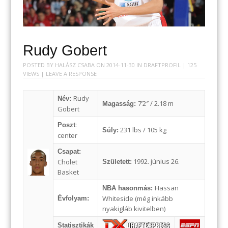
Rudy Gobert
POSTED BY
HALÁSZ CSABA
ON
2014-11-30
IN
DRAFTPROFIL
| 125
VIEWS |
LEAVE A RESPONSE
Rudy
Név:
7’2″ / 2.18 m
Magasság:
Gobert
:
Poszt
231 lbs / 105 kg
Súly:
center
Csapat:
1992. június 26.
Cholet
Született:
Basket
Hassan
NBA hasonmás:
Whiteside (még inkább
Évfolyam:
nyakigláb kivitelben)
Statisztikák