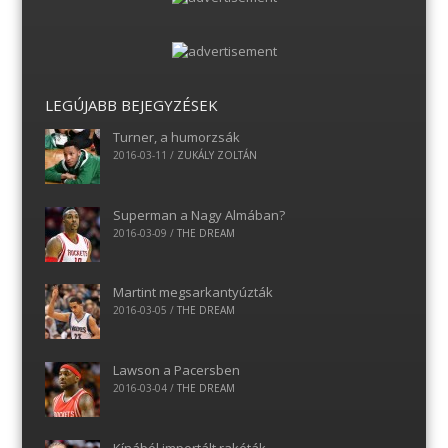
LEGÚJABB BEJEGYZÉSEK
Turner, a humorzsák
2016-03-11
/
ZUKÁLY ZOLTÁN
Superman a Nagy Almában?
2016-03-09
/
THE DREAM
Martint megsarkantyúzták
2016-03-05
/
THE DREAM
Lawson a Pacersben
2016-03-04
/
THE DREAM
Kínából importált rakéták