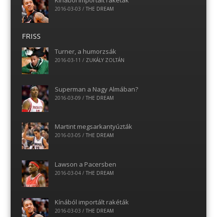
2016-03-03
/
THE DREAM
FRISS
Turner, a humorzsák
2016-03-11
/
ZUKÁLY ZOLTÁN
Superman a Nagy Almában?
2016-03-09
/
THE DREAM
Martint megsarkantyúzták
2016-03-05
/
THE DREAM
Lawson a Pacersben
2016-03-04
/
THE DREAM
Kínából importált rakéták
2016-03-03
/
THE DREAM