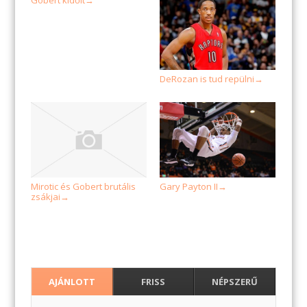
→
DeRozan is tud repülni
→
Mirotic és Gobert brutális
Gary Payton II
→
zsákjai
→
AJÁNLOTT
FRISS
NÉPSZERŰ