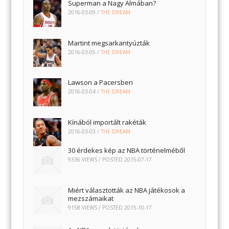
Superman a Nagy Almában?
2016-03-09
/
THE DREAM
Martint megsarkantyúzták
2016-03-05
/
THE DREAM
Lawson a Pacersben
2016-03-04
/
THE DREAM
Kínából importált rakéták
2016-03-03
/
THE DREAM
30 érdekes kép az NBA történelméből
9336 VIEWS / POSTED
2015-07-17
Miért választották az NBA játékosok a
mezszámaikat
9158 VIEWS / POSTED
2015-10-17