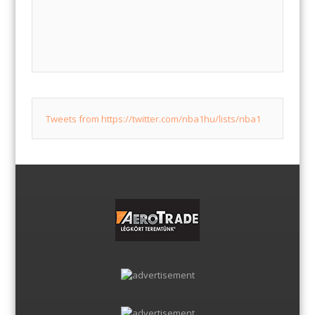
Tweets from https://twitter.com/nba1hu/lists/nba1