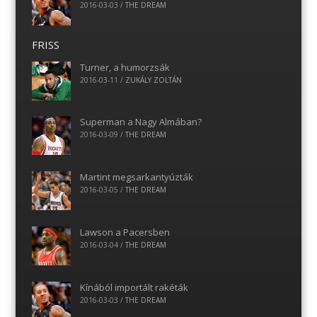
2016-03-03
/
THE DREAM
FRISS
Turner, a humorzsák
2016-03-11
/
ZUKÁLY ZOLTÁN
Superman a Nagy Almában?
2016-03-09
/
THE DREAM
Martint megsarkantyúzták
2016-03-05
/
THE DREAM
Lawson a Pacersben
2016-03-04
/
THE DREAM
Kínából importált rakéták
2016-03-03
/
THE DREAM