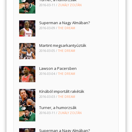
2016-03-11
/
ZUKÁLY ZOLTÁN
Superman a Nagy Almában?
2016-03-09
/
THE DREAM
Martint megsarkantyúzták
2016-03-05
/
THE DREAM
Lawson a Pacersben
2016-03-04
/
THE DREAM
Kínából importált rakéták
2016-03-03
/
THE DREAM
Turner, a humorzsák
2016-03-11
/
ZUKÁLY ZOLTÁN
Superman a Nagy Almában?