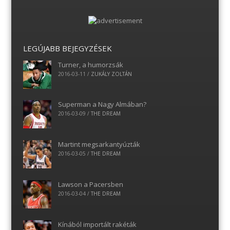
LEGÚJABB BEJEGYZÉSEK
Turner, a humorzsák
2016-03-11
/
ZUKÁLY ZOLTÁN
Superman a Nagy Almában?
2016-03-09
/
THE DREAM
Martint megsarkantyúzták
2016-03-05
/
THE DREAM
Lawson a Pacersben
2016-03-04
/
THE DREAM
Kínából importált rakéták