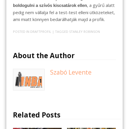
, a gyűrű alatt
boldogulni a szívós kiscsatárok ellen
pedig nem vállalja fel a test-test elleni ütközeteket,
ami miatt könnyen bedarálhatják majd a profik.
POSTED IN
DRAFTPROFIL
| TAGGED
STANLEY ROBINSON
About the Author
Szabó Levente
Related Posts