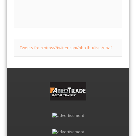
Tweets from https://twitter.com/nba1hu/lists/nba1