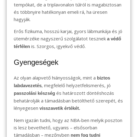
tempókat, de a triplavonalon túlról is magabiztosan
és többnyire hatékonyan emeli rá, ha üresen
hagyják.
Erős fizikuma, hosszú karjai, gyors lábmunkája és jó
ütemérzéke nagyszerű szolgálatot tesznek
a védő
is. Szorgos, igyekvő védő.
térfélen
Gyengeségek
Az olyan alapvető hiányosságok, mint a
biztos
, megfelelő helyzetfelismerés, jó
labdavezetés
és határozott döntéshozás
passzolási készség
behatárolják a támadásban betölthető szerepét, és
lényegesen
visszavetik értékét.
Nem igazán tudni, hogy az NBA-ben melyik poszton
is lesz bevethető, ugyanis – elsősorban
támadásban – mezőnyben
nem fog tudni