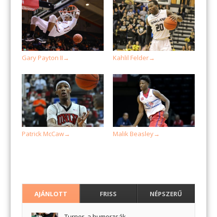
Gary Payton II
Kahlil Felder
→
→
Patrick McCaw
Malik Beasley
→
→
AJÁNLOTT
FRISS
NÉPSZERŰ
Turner, a humorzsák