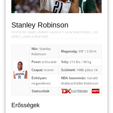
Stanley Robinson
POSTED BY
SZABÓ LEVENTE
ON
2014-11-30
IN
DRAFTPROFIL
| 29
VIEWS |
LEAVE A RESPONSE
Stanley
Név:
6’8″ / 2.03 m
Magasság:
Robinson
: erőcsatár
212 lbs / 96 kg
Poszt
Súly:
Uconn
1988. július 14.
Csapat:
Született:
Gerald
Évfolyam:
NBA hasonmás:
negyedéves
Wallace/Eddie Robinson
Statisztikák
Erősségek