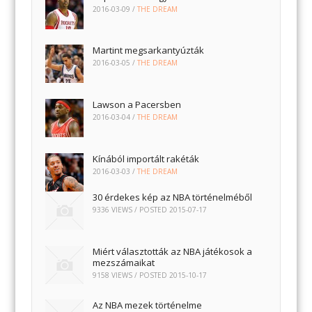
2016-03-09
/
THE DREAM
Martint megsarkantyúzták
2016-03-05
/
THE DREAM
Lawson a Pacersben
2016-03-04
/
THE DREAM
Kínából importált rakéták
2016-03-03
/
THE DREAM
30 érdekes kép az NBA történelméből
9336 VIEWS / POSTED
2015-07-17
Miért választották az NBA játékosok a
mezszámaikat
9158 VIEWS / POSTED
2015-10-17
Az NBA mezek történelme