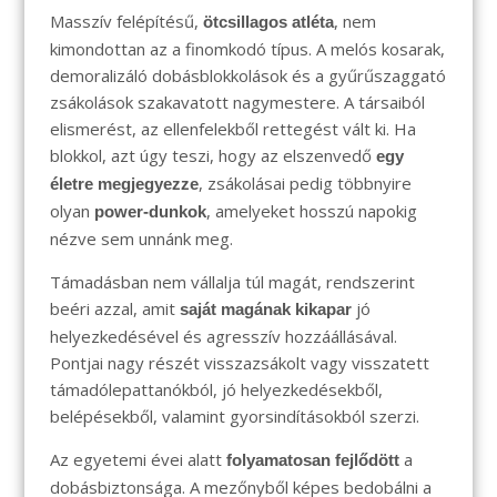
Masszív felépítésű,
, nem
ötcsillagos atléta
kimondottan az a finomkodó típus. A melós kosarak,
demoralizáló dobásblokkolások és a gyűrűszaggató
zsákolások szakavatott nagymestere. A társaiból
elismerést, az ellenfelekből rettegést vált ki. Ha
blokkol, azt úgy teszi, hogy az elszenvedő
egy
, zsákolásai pedig többnyire
életre megjegyezze
olyan
, amelyeket hosszú napokig
power-dunkok
nézve sem unnánk meg.
Támadásban nem vállalja túl magát, rendszerint
beéri azzal, amit
jó
saját magának kikapar
helyezkedésével és agresszív hozzáállásával.
Pontjai nagy részét visszazsákolt vagy visszatett
támadólepattanókból, jó helyezkedésekből,
belépésekből, valamint gyorsindításokból szerzi.
Az egyetemi évei alatt
a
folyamatosan fejlődött
dobásbiztonsága. A mezőnyből képes bedobálni a