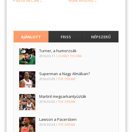
Patrick McCaw
Malik Beasley
→
→
AJÁNLOTT
FRISS
NÉPSZERŰ
Turner, a humorzsák
2016-03-11
/
ZUKÁLY ZOLTÁN
Superman a Nagy Almában?
2016-03-09
/
THE DREAM
Martint megsarkantyúzták
2016-03-05
/
THE DREAM
Lawson a Pacersben
2016-03-04
/
THE DREAM