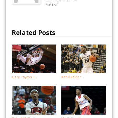
Fiatalon.
Related Posts
Gary Payton II
Kahlil Felder
→
→