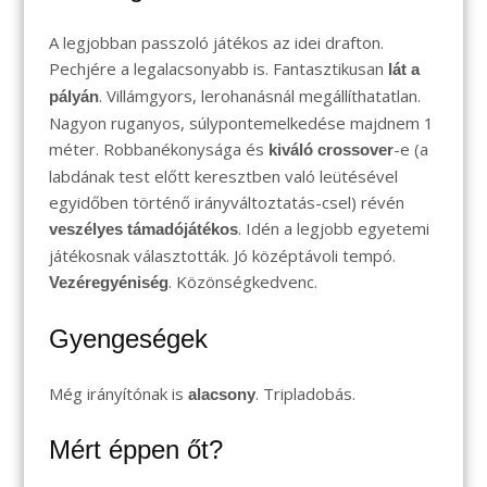
A legjobban passzoló játékos az idei drafton.
Pechjére a legalacsonyabb is. Fantasztikusan
lát a
. Villámgyors, lerohanásnál megállíthatatlan.
pályán
Nagyon ruganyos, súlypontemelkedése majdnem 1
méter. Robbanékonysága és
-e (a
kiváló crossover
labdának test előtt keresztben való leütésével
egyidőben történő irányváltoztatás-csel) révén
. Idén a legjobb egyetemi
veszélyes támadójátékos
játékosnak választották. Jó középtávoli tempó.
. Közönségkedvenc.
Vezéregyéniség
Gyengeségek
Még irányítónak is
. Tripladobás.
alacsony
Mért éppen őt?