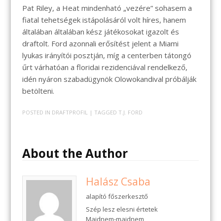
Pat Riley, a Heat mindenható „vezére” sohasem a
fiatal tehetségek istápolásáról volt híres, hanem
általában általában kész játékosokat igazolt és
draftolt. Ford azonnali erősítést jelent a Miami
lyukas irányítói posztján, míg a centerben tátongó
űrt várhatóan a floridai rezidenciával rendelkező,
idén nyáron szabadügynök Olowokandival próbálják
betölteni.
POSTED IN
DRAFTPROFIL
| TAGGED
T.J. FORD
About the Author
Halász Csaba
alapító főszerkesztő
Szép lesz elesni értetek
Majdnem-majdnem