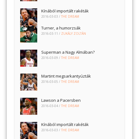
Kínából importált rakéták
2016-03-03
/
THE DREAM
Turner, a humorzsák
2016-03-11
/
ZUKÁLY ZOLTÁN
Superman a Nagy Almában?
2016-03-09
/
THE DREAM
Martint megsarkantyúzták
2016-03-05
/
THE DREAM
Lawson a Pacersben
2016-03-04
/
THE DREAM
Kínából importált rakéták
2016-03-03
/
THE DREAM