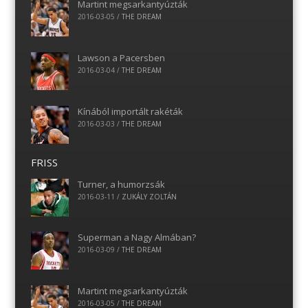
Martint megsarkantyúzták
2016-03-05
/
THE DREAM
Lawson a Pacersben
2016-03-04
/
THE DREAM
Kínából importált rakéták
2016-03-03
/
THE DREAM
FRISS
Turner, a humorzsák
2016-03-11
/
ZUKÁLY ZOLTÁN
Superman a Nagy Almában?
2016-03-09
/
THE DREAM
Martint megsarkantyúzták
2016-03-05
/
THE DREAM