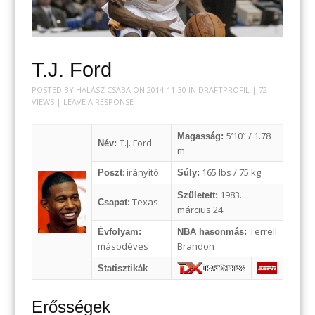
T.J. Ford
POSTED BY
HALÁSZ CSABA
ON
2014-11-30
IN
DRAFTPROFIL
| 72
VIEWS |
LEAVE A RESPONSE
5’10” / 1.78
Magasság:
T.J. Ford
Név:
m
: irányító
165 lbs / 75 kg
Poszt
Súly:
1983.
Született:
Texas
Csapat:
március 24.
Terrell
Évfolyam:
NBA hasonmás:
másodéves
Brandon
Statisztikák
Erősségek