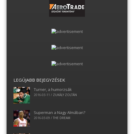
LEGÚJABB BEJEGYZÉSEK
Turner, a humorzsák
2016-03-11
/
ZUKÁLY ZOLTÁN
Superman a Nagy Almában?
2016-03-09
/
THE DREAM