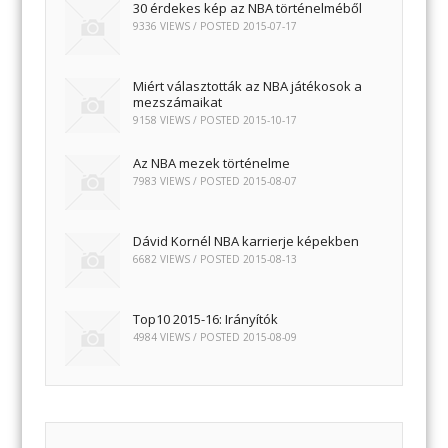
30 érdekes kép az NBA történelméből
9336 VIEWS / POSTED
2015-07-17
Miért választották az NBA játékosok a
mezszámaikat
9158 VIEWS / POSTED
2015-10-17
Az NBA mezek történelme
7983 VIEWS / POSTED
2015-08-07
Dávid Kornél NBA karrierje képekben
6682 VIEWS / POSTED
2015-08-13
Top10 2015-16: Irányítók
4984 VIEWS / POSTED
2015-08-09