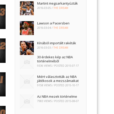
Martint megsarkantyúzták
2016-03-05
/
THE DREAM
Lawson a Pacersben
2016-03-04
/
THE DREAM
Kínából importált rakéták
2016-03-03
/
THE DREAM
30 érdekes kép az NBA
történelméből
9336 VIEWS / POSTED
2015-07-17
Miért választották az NBA
játékosok a mezszámaikat
9158 VIEWS / POSTED
2015-10-17
Az NBA mezek történelme
7983 VIEWS / POSTED
2015-08-07