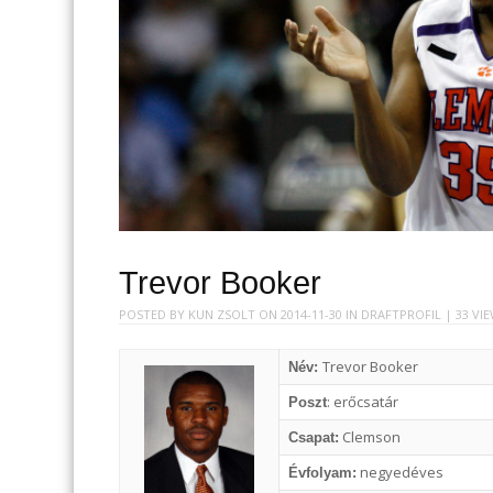
Trevor Booker
POSTED BY
KUN ZSOLT
ON
2014-11-30
IN
DRAFTPROFIL
| 33 VI
Trevor Booker
Név:
: erőcsatár
Poszt
Clemson
Csapat:
negyedéves
Évfolyam: