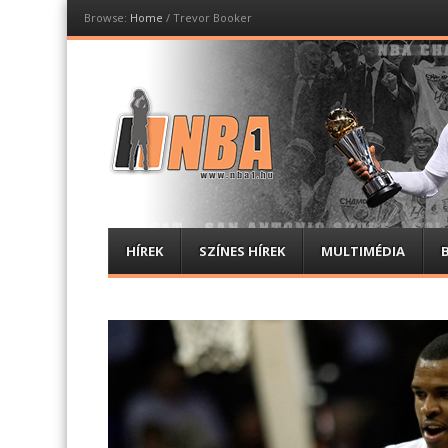
Browse:
Home
/
Trevor Booker
NBA1
Magyar NBA hírportál
Menu
Skip
HÍREK
SZÍNES HÍREK
MULTIMÉDIA
to
content