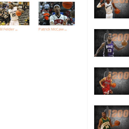
il Felder
Patrick McCaw
→
→