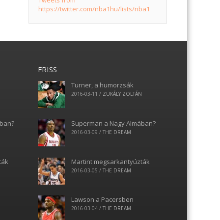
Tweets from
https://twitter.com/nba1hu/lists/nba1
FRISS
Turner, a humorzsák
N
2016-03-11
/
ZUKÁLY ZOLTÁN
ában?
Superman a Nagy Almában?
2016-03-09
/
THE DREAM
ták
Martint megsarkantyúzták
2016-03-05
/
THE DREAM
Lawson a Pacersben
2016-03-04
/
THE DREAM