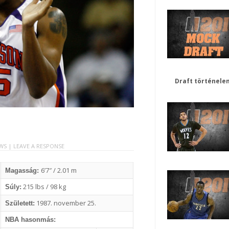
Draft történele
EWS |
LEAVE A RESPONSE
6’7″ / 2.01 m
Magasság:
215 lbs / 98 kg
Súly:
1987. november 25.
Született:
NBA hasonmás: