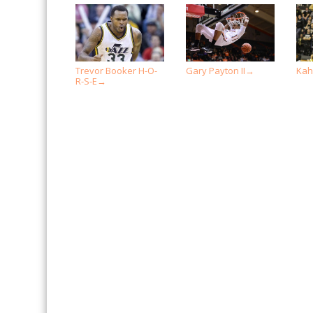
Trevor Booker H-O-
Gary Payton II
Kahl
→
R-S-E
→