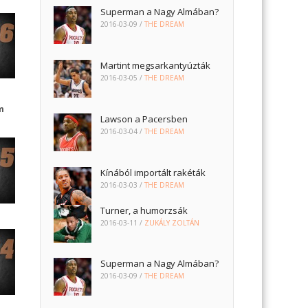
Superman a Nagy Almában?
2016-03-09
/
THE DREAM
Martint megsarkantyúzták
2016-03-05
/
THE DREAM
m
Lawson a Pacersben
2016-03-04
/
THE DREAM
Kínából importált rakéták
2016-03-03
/
THE DREAM
Turner, a humorzsák
2016-03-11
/
ZUKÁLY ZOLTÁN
Superman a Nagy Almában?
2016-03-09
/
THE DREAM