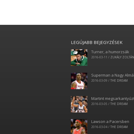
LEGÚJABB BEJEGYZÉSEK
Turner, a humorzsák
2016-03-11
/
ZUKÁLY ZOLTÁ
Superman a Nagy Alm
2016-03-09
/
THE DREAM
Martint megsarkantyúz
2016-03-05
/
THE DREAM
Lawson a Pacersben
2016-03-04
/
THE DREAM