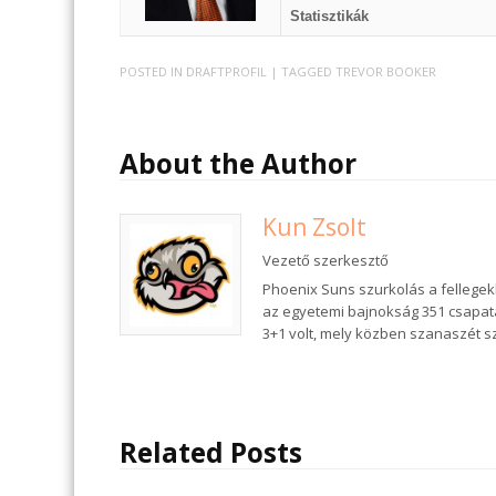
Statisztikák
POSTED IN
DRAFTPROFIL
| TAGGED
TREVOR BOOKER
About the Author
Kun Zsolt
Vezető szerkesztő
Phoenix Suns szurkolás a fellegek
az egyetemi bajnokság 351 csapat
3+1 volt, mely közben szanaszét 
Related Posts