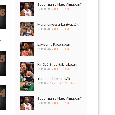
Superman a Nagy Almában?
2016-03-09
/
THE DREAM
Martint megsarkantyúzták
2016-03-05
/
THE DREAM
m
Lawson a Pacersben
2016-03-04
/
THE DREAM
Kínából importált rakéták
2016-03-03
/
THE DREAM
Turner, a humorzsák
2016-03-11
/
ZUKÁLY ZOLTÁN
Superman a Nagy Almában?
2016-03-09
/
THE DREAM