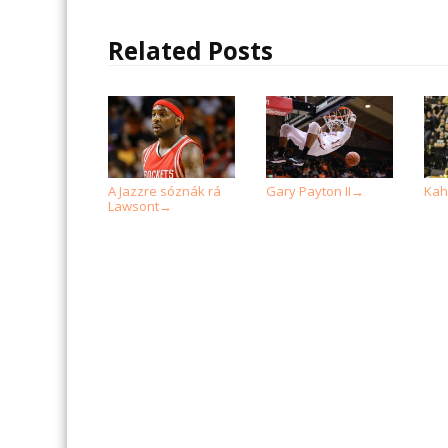
Related Posts
A Jazzre sóznák rá
Gary Payton II
Kahl
→
Lawsont
→