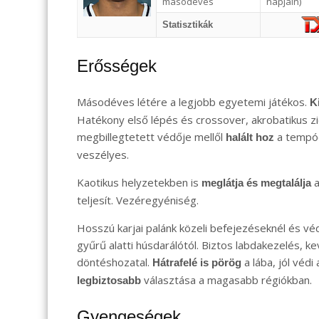
másodéves
napjain)
Statisztikák
Erősségek
Másodéves létére a legjobb egyetemi játékos.
K
Hatékony első lépés és crossover, akrobatikus z
megbillegtetett védője mellől
a tempód
halált hoz
veszélyes.
Kaotikus helyzetekben is
a
meglátja és megtalálja
teljesít. Vezéregyéniség.
Hosszú karjai palánk közeli befejezéseknél és vé
gyűrű alatti húsdarálótól. Biztos labdakezelés, ke
döntéshozatal.
a lába, jól védi
Hátrafelé is pörög
választása a magasabb régiókban.
legbiztosabb
Gyengeségek