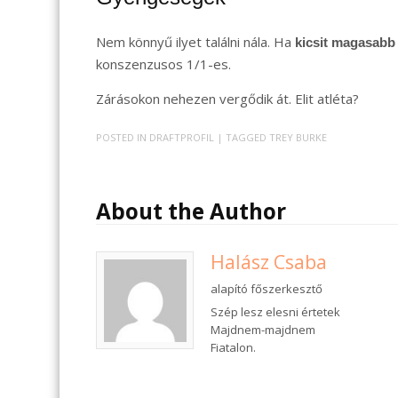
Nem könnyű ilyet találni nála. Ha
kicsit magasabb
konszenzusos 1/1-es.
Zárásokon nehezen vergődik át. Elit atléta?
POSTED IN
DRAFTPROFIL
| TAGGED
TREY BURKE
About the Author
Halász Csaba
alapító főszerkesztő
Szép lesz elesni értetek
Majdnem-majdnem
Fiatalon.