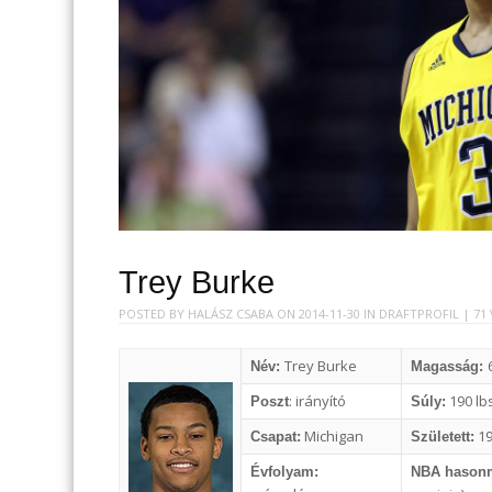
Trey Burke
POSTED BY
HALÁSZ CSABA
ON
2014-11-30
IN
DRAFTPROFIL
| 71
Trey Burke
Név:
Magasság:
: irányító
190 lbs
Poszt
Súly:
Michigan
19
Csapat:
Született:
Évfolyam:
NBA hason