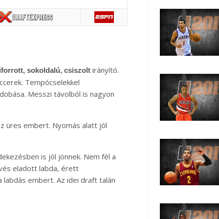
irányító.
iforrott, sokoldalú, csiszolt
iccerek. Tempócselekkel
obása. Messzi távolból is nagyon
z üres embert. Nyomás alatt jól
dekezésben is jól jönnek. Nem fél a
vés eladott labda, érett
 a labdás embert. Az idei draft talán