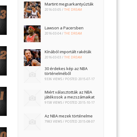
Martint megsarkantyúzták
2016-03-05
/
THE DREAM
Lawson a Pacersben
2016-03-04
/
THE DREAM
Kínából importált rakéták
2016-03-03
/
THE DREAM
30 érdekes kép az NBA
történelméből
9336 VIEWS / POSTED
2015-07-17
Miért választották az NBA
játékosok a mezszámaikat
9158 VIEWS / POSTED
2015-10-17
Az NBA mezek történelme
7983 VIEWS / POSTED
2015-08-07