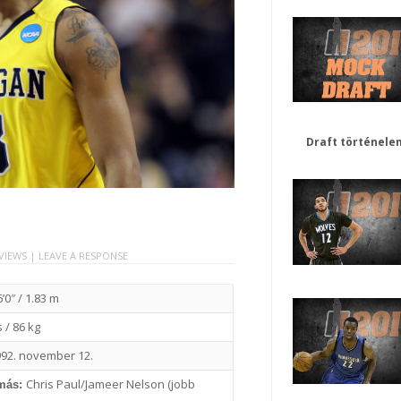
Draft történele
 VIEWS |
LEAVE A RESPONSE
6’0″ / 1.83 m
 / 86 kg
92. november 12.
Chris Paul/Jameer Nelson (jobb
más: