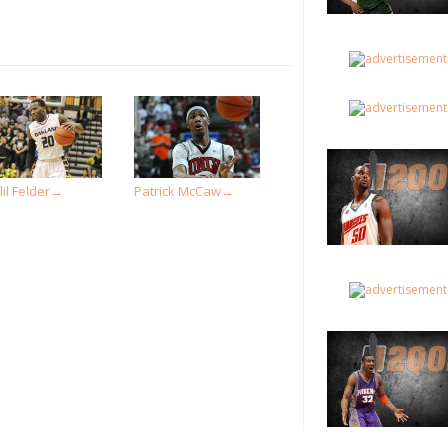
il Felder
Patrick McCaw
→
→