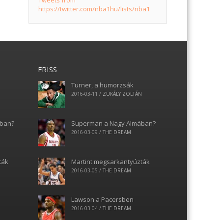
Tweets from
https://twitter.com/nba1hu/lists/nba1
FRISS
Turner, a humorzsák
N
2016-03-11
/
ZUKÁLY ZOLTÁN
ában?
Superman a Nagy Almában?
2016-03-09
/
THE DREAM
ták
Martint megsarkantyúzták
2016-03-05
/
THE DREAM
Lawson a Pacersben
2016-03-04
/
THE DREAM