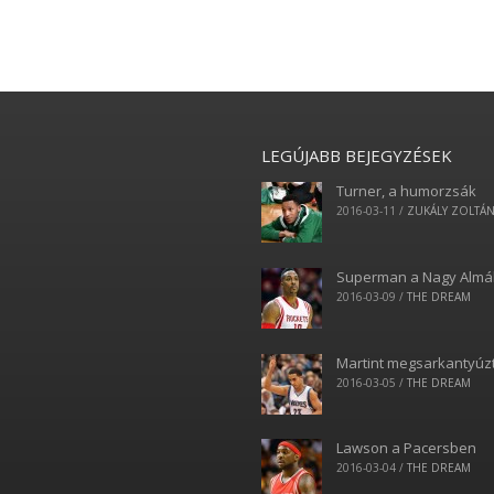
LEGÚJABB BEJEGYZÉSEK
Turner, a humorzsák
2016-03-11
/
ZUKÁLY ZOLTÁ
Superman a Nagy Alm
2016-03-09
/
THE DREAM
Martint megsarkantyúz
2016-03-05
/
THE DREAM
Lawson a Pacersben
2016-03-04
/
THE DREAM