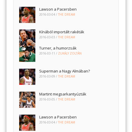
Lawson a Pacersben
2016-03-04
/
THE DREAM
Kínából importált rakéták
2016-03-03
/
THE DREAM
Turner, a humorzsák
2016-03-11
/
ZUKÁLY ZOLTÁN
Superman a Nagy Almában?
2016-03-09
/
THE DREAM
Martint megsarkantyúzták
2016-03-05
/
THE DREAM
Lawson a Pacersben
2016-03-04
/
THE DREAM