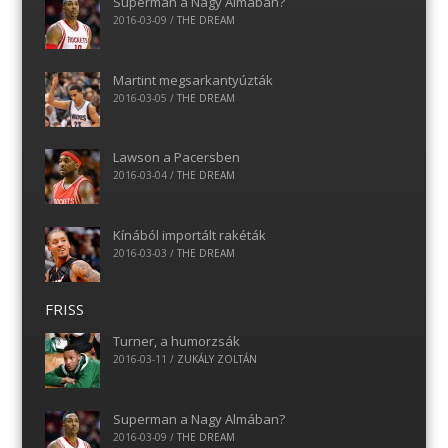
Superman a Nagy Almában?
2016-03-09
/
THE DREAM
Martint megsarkantyúzták
2016-03-05
/
THE DREAM
Lawson a Pacersben
2016-03-04
/
THE DREAM
Kínából importált rakéták
2016-03-03
/
THE DREAM
FRISS
Turner, a humorzsák
2016-03-11
/
ZUKÁLY ZOLTÁN
Superman a Nagy Almában?
2016-03-09
/
THE DREAM