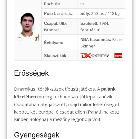
Pachulia
m
: erőcsatár
260 lbs / 118 kg
Poszt
Súly:
Ülker
1984.
Csapat:
Született:
Istanbul
február 10.
Brian
NBA hasonmás:
Évfolyam:
Skinner
Statisztikák
Erősségek
Dinamikus, török-zúzok típusú játékos. A
palánk
mozog otthonosan. Jól lepattanózik.
közelében
Csapatában alig játszott, majd mikor lehetőséget
kapott, két európai élcsapat ellen (Panathinaikosz,
Kinder Bologna) a mezőny legjobbja volt.
Gyengeségek