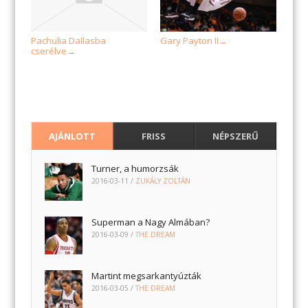
Pachulia Dallasba
Gary Payton II
→
cserélve
→
AJÁNLOTT
FRISS
NÉPSZERŰ
Turner, a humorzsák
2016-03-11
/
ZUKÁLY ZOLTÁN
Superman a Nagy Almában?
2016-03-09
/
THE DREAM
Martint megsarkantyúzták
2016-03-05
/
THE DREAM