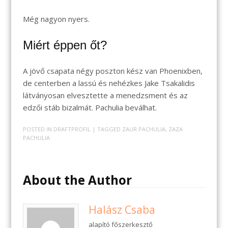
Még nagyon nyers.
Miért éppen őt?
A jövő csapata négy poszton kész van Phoenixben,
de centerben a lassú és nehézkes Jake Tsakalidis
látványosan elvesztette a menedzsment és az
edzői stáb bizalmát. Pachulia beválhat.
POSTED IN
DRAFTPROFIL
| TAGGED
ZAUR PACHULIA
,
ZAZA
PACHULIA
About the Author
Halász Csaba
alapító főszerkesztő