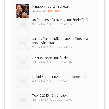
Kínából importált rakéták
2016-03-03
/
THE DREAM
30 érdekes kép az NBA történelméből
9336 VIEWS / POSTED
2015-07-17
Miért választották az NBA játékosok a
mezszámaikat
9158 VIEWS / POSTED
2015-10-17
Az NBA mezek történelme
7983 VIEWS / POSTED
2015-08-07
Dávid Kornél NBA karrierje képekben
6682 VIEWS / POSTED
2015-08-13
Top10 2015-16: Irányítók
4984 VIEWS / POSTED
2015-08-09