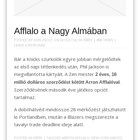
Afflalo a Nagy Almában
POSTED BY
KUN ZSOLT
ON
2015-07-02
IN
HÍREK
| 498 VIEWS |
LEAVE A RESPONSE
Bár a Knicks szurkolók egyre jobban mérgelődtek
az első napi tétlenkedés után, Phil Jackson is
megvillantotta kártyáit. A Zen mester
2 éves, 16
.
millió dolláros szerződést kötött Arron Afflalóval
Szerződésének második éve játékos opciót
tartalmaz.
A dobóhátvéd mindössze 28 mérkőzést játszhatott
le Portlandben, miután a Blazers megszerezte a
tavalyi trade deadline ideje alatt.
POSTED IN
HÍREK
| TAGGED
ARRON AFFLALO
,
NEW YORK KNICKS
,