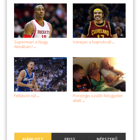
Superman a Nagy
Varejao a bajnoknál
→
Almában?
→
Féltávon túl
Porzingis szülői felügyelet
→
alatt
→
AJÁNLOTT
FRISS
NÉPSZERŰ