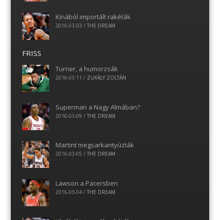
Kínából importált rakéták
2016-03-03
/
THE DREAM
FRISS
Turner, a humorzsák
2016-03-11
/
ZUKÁLY ZOLTÁN
Superman a Nagy Almában?
2016-03-09
/
THE DREAM
Martint megsarkantyúzták
2016-03-05
/
THE DREAM
Lawson a Pacersben
2016-03-04
/
THE DREAM