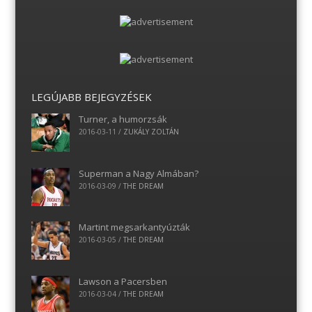
LEGÚJABB BEJEGYZÉSEK
Turner, a humorzsák
2016-03-11
/
ZUKÁLY ZOLTÁN
Superman a Nagy Almában?
2016-03-09
/
THE DREAM
Martint megsarkantyúzták
2016-03-05
/
THE DREAM
Lawson a Pacersben
2016-03-04
/
THE DREAM