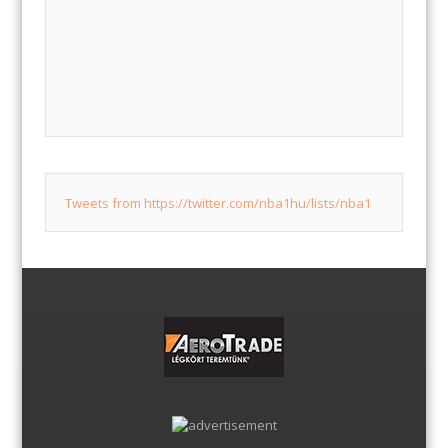
Tweets from https://twitter.com/nba1hu/lists/nba1