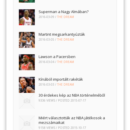
Superman a Nagy Almában?
2016-03-09
/
THE DREAM
Martint megsarkantyúzták
2016-03-05
/
THE DREAM
Lawson a Pacersben
2016-03-04
/
THE DREAM
Kínából importált rakéták
2016-03-03
/
THE DREAM
30 érdekes kép az NBA történelméből
9336 VIEWS / POSTED
2015-07-17
Miért választották az NBA játékosok a
mezszámaikat
9158 VIEWS / POSTED
2015-10-17