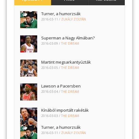
Turner, a humorzsák
2016-03-11
/
ZUKÁLY ZOLTÁN
Superman a Nagy Almában?
2016-03-09
/
THE DREAM
Martint megsarkantyúzták
2016-03-05
/
THE DREAM
Lawson a Pacersben
2016-03-04
/
THE DREAM
Kínából importált rakéták
2016-03-03
/
THE DREAM
Turner, a humorzsák
2016-03-11
/
ZUKÁLY ZOLTÁN