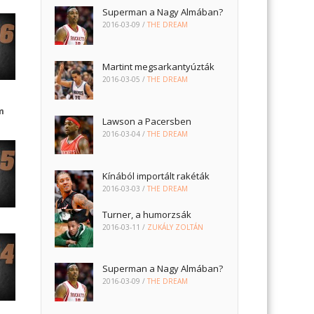
Superman a Nagy Almában?
2016-03-09
/
THE DREAM
Martint megsarkantyúzták
2016-03-05
/
THE DREAM
m
Lawson a Pacersben
2016-03-04
/
THE DREAM
Kínából importált rakéták
2016-03-03
/
THE DREAM
Turner, a humorzsák
2016-03-11
/
ZUKÁLY ZOLTÁN
Superman a Nagy Almában?
2016-03-09
/
THE DREAM