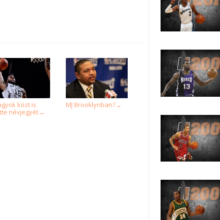
agyok közt is
MJ Brooklynban?
→
ette névjegyét
→