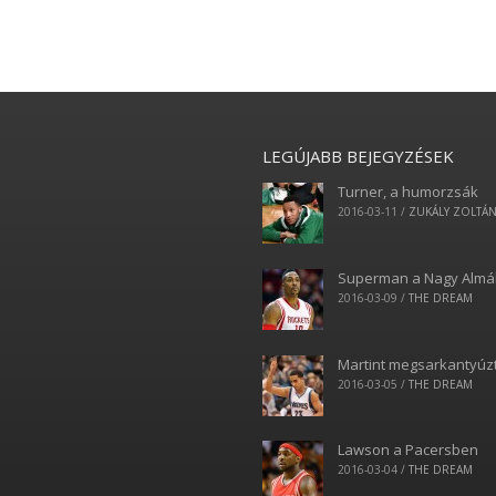
LEGÚJABB BEJEGYZÉSEK
Turner, a humorzsák
2016-03-11
/
ZUKÁLY ZOLTÁ
Superman a Nagy Alm
2016-03-09
/
THE DREAM
Martint megsarkantyúz
2016-03-05
/
THE DREAM
Lawson a Pacersben
2016-03-04
/
THE DREAM