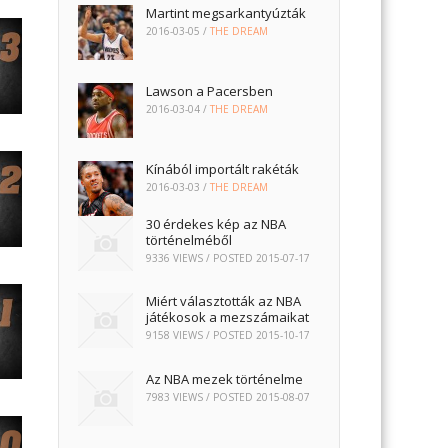
Martint megsarkantyúzták
2016-03-05
/
THE DREAM
Lawson a Pacersben
2016-03-04
/
THE DREAM
Kínából importált rakéták
2016-03-03
/
THE DREAM
30 érdekes kép az NBA
történelméből
9336 VIEWS / POSTED
2015-07-17
Miért választották az NBA
játékosok a mezszámaikat
9158 VIEWS / POSTED
2015-10-17
Az NBA mezek történelme
7983 VIEWS / POSTED
2015-08-07