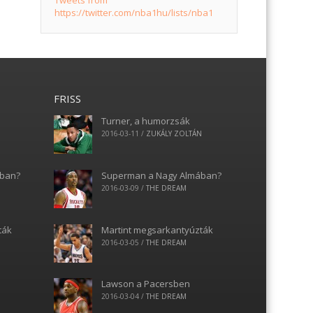
Tweets from
https://twitter.com/nba1hu/lists/nba1
FRISS
Turner, a humorzsák
N
2016-03-11
/
ZUKÁLY ZOLTÁN
ában?
Superman a Nagy Almában?
2016-03-09
/
THE DREAM
ták
Martint megsarkantyúzták
2016-03-05
/
THE DREAM
Lawson a Pacersben
2016-03-04
/
THE DREAM