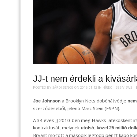
JJ-t nem érdekli a kivásár
POSTED BY
SÁRDI BENCE
ON
2016-01-12
IN
HÍREK
| 396 VIEWS |
a Brooklyn Nets dobóhátvédje
Joe Johnson
nem 
szerződéséből, jelenti Marc Stein (ESPN).
A 34 éves JJ 2010-ben még Hawks játékosként írta
kontraktusát, melynek
utolsó, közel 25 millió dol
Bryant mögött a második legtöbb pénzt kapó kos