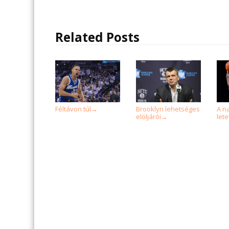
Related Posts
Féltávon túl
Brooklyn lehetséges
A n
→
elöljárói
let
→