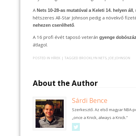
A
,
Nets 10-28-as mutatóval a Keleti 14. helyen áll
hétszeres All-Star Johnson pedig a növekvő fizet
.
nehezen cserélhető
A 16 profi évét taposó veterán
gyenge dobószáz
átlagol.
POSTED IN
HÍREK
| TAGGED
BROOKLYN NETS
,
JOE JOHNSON
About the Author
Sárdi Bence
Szerkesztő. Az első magyar NBA-po
„once a Knick, always a Knick.”
Twitter