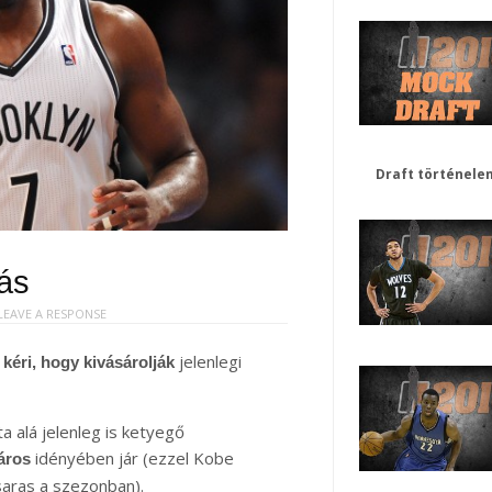
Draft történele
lás
LEAVE A RESPONSE
jelenlegi
kéri, hogy kivásárolják
 alá jelenleg is ketyegő
idényében jár (ezzel Kobe
láros
aras a szezonban).