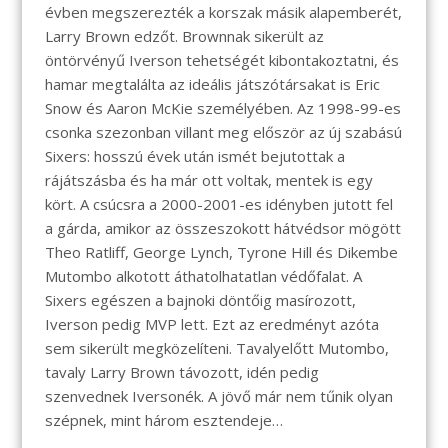
évben megszerezték a korszak másik alapemberét,
Larry Brown edzőt. Brownnak sikerült az
öntörvényű Iverson tehetségét kibontakoztatni, és
hamar megtalálta az ideális játszótársakat is Eric
Snow és Aaron McKie személyében. Az 1998-99-es
csonka szezonban villant meg először az új szabású
Sixers: hosszú évek után ismét bejutottak a
rájátszásba és ha már ott voltak, mentek is egy
kört. A csúcsra a 2000-2001-es idényben jutott fel
a gárda, amikor az összeszokott hátvédsor mögött
Theo Ratliff, George Lynch, Tyrone Hill és Dikembe
Mutombo alkotott áthatolhatatlan védőfalat. A
Sixers egészen a bajnoki döntőig masírozott,
Iverson pedig MVP lett. Ezt az eredményt azóta
sem sikerült megközelíteni. Tavalyelőtt Mutombo,
tavaly Larry Brown távozott, idén pedig
szenvednek Iversonék. A jövő már nem tűnik olyan
szépnek, mint három esztendeje…