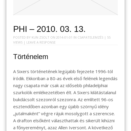
PHI – 2010. 03. 13.
POSTED BY
KUN ZSOLT
ON
2014-01-01
IN
CSAPATELEMZÉS
| 55
VIEWS |
LEAVE A RESPONSE
Történelem
A Sixers történetének legújabb fejezete 1996-tól
íródik. Ekkoriban a 80-as évek első felének legendás
nagy csapata már csak az idősebb philadelphiai
szurkolók emlékezetében élt. A Sixers kilátástalanul
bukdácsolt szezonról szezonra. Az említett 96-os
esztendőben azonban egy újabb szörnyű idény
„jutalmaként” végre rájuk mosolygott a szerencse.
A drafton elsőként választhattak és sikerült kihúzni
a főnyereményt, azaz Allen Iversont. A következő