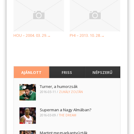
HOU – 2004. 03. 29.
PHI – 2013. 10. 28.
→
→
AJÁNLOTT
FRISS
NÉPSZERŰ
Turner, a humorzsák
2016-03-11
/
ZUKÁLY ZOLTÁN
Superman a Nagy Almában?
2016-03-09
/
THE DREAM
Martint megsarkantyúzták