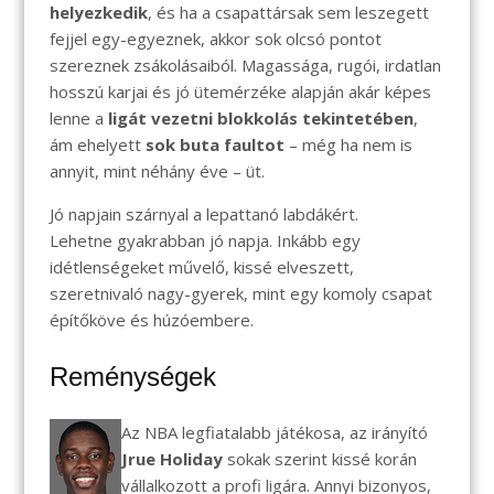
helyezkedik
, és ha a csapattársak sem leszegett
fejjel egy-egyeznek, akkor sok olcsó pontot
szereznek zsákolásaiból. Magassága, rugói, irdatlan
hosszú karjai és jó ütemérzéke alapján akár képes
lenne a
ligát vezetni blokkolás tekintetében
,
ám ehelyett
sok buta faultot
– még ha nem is
annyit, mint néhány éve – üt.
Jó napjain szárnyal a lepattanó labdákért.
Lehetne gyakrabban jó napja. Inkább egy
idétlenségeket művelő, kissé elveszett,
szeretnivaló nagy-gyerek, mint egy komoly csapat
építőköve és húzóembere.
Reménységek
Az NBA legfiatalabb játékosa, az irányító
Jrue Holiday
sokak szerint kissé korán
vállalkozott a profi ligára. Annyi bizonyos,