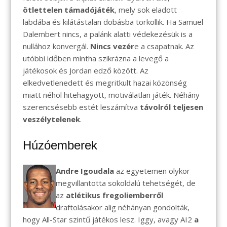
ötlettelen támadójáték
, mely sok eladott
labdába és kilátástalan dobásba torkollik. Ha Samuel
Dalembert nincs, a palánk alatti védekezésük is a
nullához konvergál.
Nincs vezér
e a csapatnak. Az
utóbbi időben mintha szikrázna a levegő a
játékosok és Jordan edző között. Az
elkedvetlenedett és megritkult hazai közönség
miatt néhol hitehagyott, motiválatlan játék. Néhány
szerencsésebb estét leszámítva
távolról teljesen
veszélytelenek
.
Húzóemberek
Andre Igoudala
az egyetemen olykor
megvillantotta sokoldalú tehetségét, de
az
atlétikus fregoliemberről
draftolásakor alig néhányan gondolták,
hogy All-Star szintű játékos lesz. Iggy, avagy AI2
a