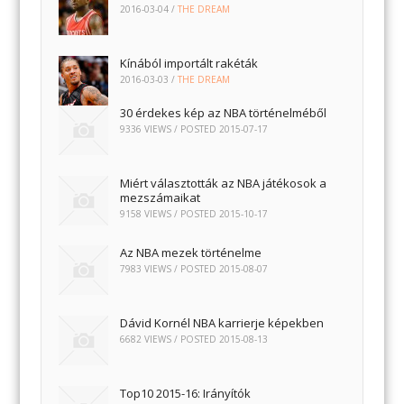
2016-03-04
/
THE DREAM
Kínából importált rakéták
2016-03-03
/
THE DREAM
30 érdekes kép az NBA történelméből
9336 VIEWS / POSTED
2015-07-17
Miért választották az NBA játékosok a
mezszámaikat
9158 VIEWS / POSTED
2015-10-17
Az NBA mezek történelme
7983 VIEWS / POSTED
2015-08-07
Dávid Kornél NBA karrierje képekben
6682 VIEWS / POSTED
2015-08-13
Top10 2015-16: Irányítók