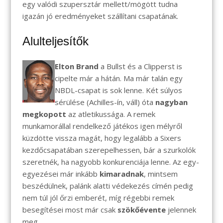
egy valódi szupersztár mellett/mögött tudna
igazán jó eredményeket szállítani csapatának.
Alulteljesítők
Elton Brand
a Bullst és a Clipperst is
cipelte már a hátán. Ma már talán egy
NBDL-csapat is sok lenne. Két súlyos
sérülése (Achilles-ín, váll) óta
nagyban
megkopott
az atletikussága. A remek
munkamorállal rendelkező játékos igen mélyről
küzdötte vissza magát, hogy legalább a Sixers
kezdőcsapatában szerepelhessen, bár a szurkolók
szeretnék, ha nagyobb konkurenciája lenne. Az egy-
egyezései már inkább
kimaradnak
, mintsem
beszédülnek, palánk alatti védekezés címén pedig
nem túl jól őrzi emberét, míg régebbi remek
besegítései most már csak
szökőévente
jelennek
meg.