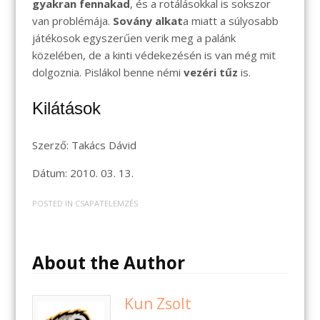
gyakran fennakad
, és a rotálásokkal is sokszor
van problémája.
Sovány alkat
a miatt a súlyosabb
játékosok egyszerűen verik meg a palánk
közelében, de a kinti védekezésén is van még mit
dolgoznia. Pislákol benne némi
vezéri tűz
is.
Kilátások
Szerző: Takács Dávid
Dátum: 2010. 03. 13.
POSTED IN
CSAPATELEMZÉS
About the Author
Kun Zsolt