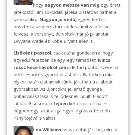
hogy
nagyon messze van
még egy érett
játékostól, ám sokoldalú játéka biztatóan hathat a
szurkolókra.
Nagyon jó védő
, egyes-kettes
poszton a szupersztárokat leszámítva bárkivel
felveszi a versenyt, de voltak már jó pillanatai
Dwyane Wade és Kobe Bryant ellen is.
Elsőként passzol
, csak utána gondol arra, hogy
egyedül fejezzen be egy-egy támadást.
Nincs
rossz keze távolról sem
, de tud pontot szerezni
betörésből és gyorsindításból is. Fiatal kora miatt
olykor határozatlannak tűnik, járathatná a labdát
gyorsabban. Az újoncokra jellemző gyenge
dobásválasztása is fejlődésnek indult. Eladott
labdák. Elsősorban
fejben
kell érnie, de ha ez
végbemegy, akár a liga egyik legösszetettebb
irányítójává is válhat.
Lou Williams
hosszú utat járt be, mire a