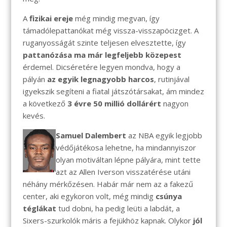
A
fizikai ereje
még mindig megvan, így
támadólepattanókat még vissza-visszapöcizget. A
ruganyosságát szinte teljesen elvesztette, így
pattanózása ma már legfeljebb közepest
érdemel. Dicséretére legyen mondva, hogy a
pályán
az egyik legnagyobb harcos
, rutinjával
igyekszik segíteni a fiatal játszótársakat, ám mindez
a következő
3 évre 50 millió dollárért
nagyon
kevés.
Samuel Dalembert
az NBA egyik legjobb
védőjátékosa lehetne, ha mindannyiszor
olyan motiváltan lépne pályára, mint tette
azt az Allen Iverson visszatérése utáni
néhány mérkőzésen. Habár már nem az a fakezű
center, aki egykoron volt, még mindig
csúnya
téglákat
tud dobni, ha pedig leüti a labdát, a
Sixers-szurkolók máris a fejükhöz kapnak. Olykor
jól