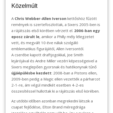
Közelmúlt
A
Chris Webber-Allen Iverson
kettőshöz fűzött
remények is szertefoszlottak, a Sixers 2005-ben is
a rájátszás első körében vérzett el.
2006-ban egy
eposz zárult le
, amikor a Philly mély lélegzetet
vett, és megvált 10 éve náluk szolgáló
emblematikus figurájától, Allen Iversontól.
A cserébe kapott draftjogokkal, Joe Smith
lejárójával és Andre Miller vezéri képességeivel a
Sixers meglepően gyorsnak és hatékonynak tűnő
újjáépülésbe kezdett
: 2008-ban a Pistons ellen,
2009-ben pedig a Magic ellen vezették a párharcot
2-1-re, ám végül mindkét esetben 4-2-es
összesítéssel hullottak ki a rájátszás első körében.
Az utóbbi időben azonban megrekedni látszik a
csapat fejlődése, Elton Brand méregdrága