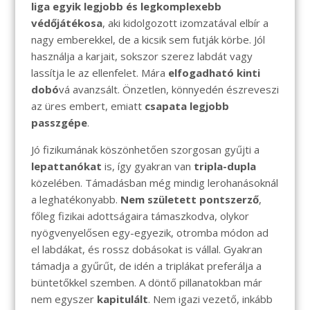
liga egyik legjobb és legkomplexebb
védőjátékosa
, aki kidolgozott izomzatával elbír a
nagy emberekkel, de a kicsik sem futják körbe. Jól
használja a karjait, sokszor szerez labdát vagy
lassítja le az ellenfelet. Mára
elfogadható kinti
dobó
vá avanzsált. Önzetlen, könnyedén észreveszi
az üres embert, emiatt
csapata legjobb
passzgépe
.
Jó fizikumának köszönhetően szorgosan gyűjti a
lepattanókat
is, így gyakran van
tripla-dupla
közelében. Támadásban még mindig lerohanásoknál
a leghatékonyabb.
Nem született pontszerző
,
főleg fizikai adottságaira támaszkodva, olykor
nyögvenyelősen egy-egyezik, otromba módon ad
el labdákat, és rossz dobásokat is vállal. Gyakran
támadja a gyűrűt, de idén a triplákat preferálja a
büntetőkkel szemben. A döntő pillanatokban már
nem egyszer
kapitulált
. Nem igazi vezető, inkább