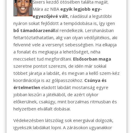
Sixers kezdő ötösében találta magát.
Mára az NBA
egyik legjobb egy-
egyezőjévé vált
, ráadásul a legutóbbi
nyáron sokat fejlődött a tempódobása is, így igen
bő támadóarzenál
lal rendelkezik. Lerohanásban
feltartóztathatatlan, alig van olyan védőjátékos, aki
felvenné vele a versenyt sebességben. Ha elkapja
a fonalat és megkapja a lehetőséget, néha
meccseket tud megfordítani.
Elsősorban maga
szeretne pontot szerezni, de idén már sokkal
többet járatja a labdát, és megvan a kellő szem-kéz
koordinációja is az gólpasszokhoz.
Csúnya és
értelmetlen
eladott labdáit mostanság egyre
jobban kiszűri a játékából, de azért olykor
előkerülnek, csakúgy, mint borzalmas ritmusban és
helyzetben elvállalt dobásai.
Védekezésben látszólag sok energiával dolgozik,
igyekszik labdákat lopni. A zárásokon ugyanakkor