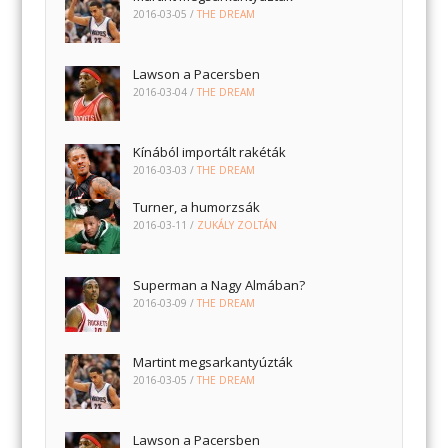
2016-03-05
/
THE DREAM
Lawson a Pacersben
2016-03-04
/
THE DREAM
Kínából importált rakéták
2016-03-03
/
THE DREAM
Turner, a humorzsák
2016-03-11
/
ZUKÁLY ZOLTÁN
Superman a Nagy Almában?
2016-03-09
/
THE DREAM
Martint megsarkantyúzták
2016-03-05
/
THE DREAM
Lawson a Pacersben