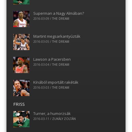
Superman a Nagy Almában?
2016-03-09
/
THE DREAM
Martint megsarkantyúzták
2016-03-05
/
THE DREAM
Lawson a Pacersben
2016-03-04
/
THE DREAM
Kínából importált rakéták
2016-03-03
/
THE DREAM
FRISS
Turner, a humorzsák
2016-03-11
/
ZUKÁLY ZOLTÁN