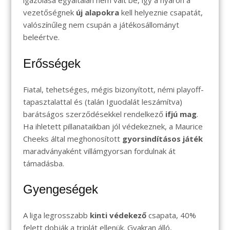
igazolása egyáltalán nem vált be, így a nyáron a
vezetőségnek
új alapokra
kell helyeznie csapatát,
valószínűleg nem csupán a játékosállományt
beleértve.
Erősségek
Fiatal, tehetséges, mégis bizonyított, némi playoff-
tapasztalattal és (talán Iguodalát leszámítva)
barátságos szerződésekkel rendelkező
ifjú mag
.
Ha ihletett pillanataikban jól védekeznek, a Maurice
Cheeks által meghonosított
gyorsindításos játék
maradványaként villámgyorsan fordulnak át
támadásba.
Gyengeségek
A liga legrosszabb
kinti védekező
csapata, 40%
felett dobják a triplát ellenük. Gyakran álló,