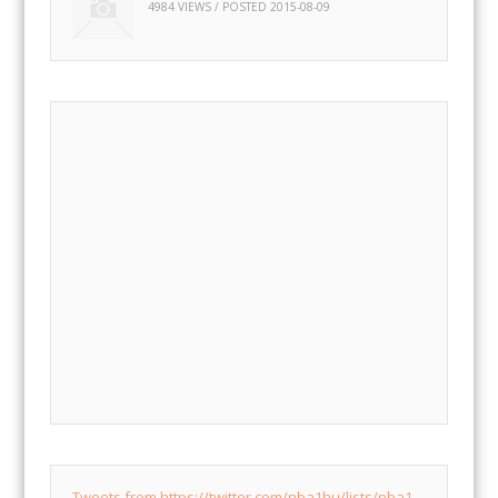
4984 VIEWS / POSTED
2015-08-09
Tweets from https://twitter.com/nba1hu/lists/nba1