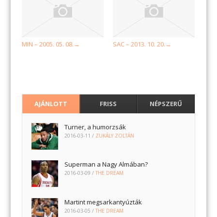
MIN – 2005. 05. 08.
SAC – 2013. 10. 20.
→
→
AJÁNLOTT
FRISS
NÉPSZERŰ
Turner, a humorzsák
2016-03-11
/
ZUKÁLY ZOLTÁN
Superman a Nagy Almában?
2016-03-09
/
THE DREAM
Martint megsarkantyúzták
2016-03-05
/
THE DREAM