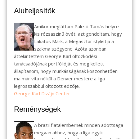
Alulteljesítők
Amikor megláttam Palcsó Tamás helyre
kis rózsaszínű övét, azt gondoltam, hogy
Lakatos Márk, a Megasztár stylistja a
szakma szégyene. Azóta azonban
áttekintettem George Karl öltözködési
tanácsadójának portfólióját és meg kellett
állapítanom, hogy munkásságának köszönhetően
ma már vita nélkül a Denver mestere a liga
legrosszabbul öltözött edzője.
George Karl Dizájn Center
Reménységek
A brazil fiatalembernek minden adottsága
megvan ahhoz, hogy a liga egyik