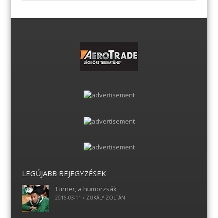
LEGÚJABB BEJEGYZÉSEK
Turner, a humorzsák
2016-03-11
/
ZUKÁLY ZOLTÁN