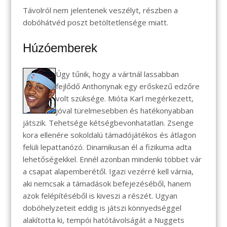
Távolról nem jelentenek veszélyt, részben a
dobóhátvéd poszt betöltetlensége miatt.
Húzóemberek
Úgy tűnik, hogy a vártnál lassabban
fejlődő Anthonynak egy erőskezű edzőre
volt szüksége. Mióta Karl megérkezett,
jóval türelmesebben és hatékonyabban
játszik. Tehetsége kétségbevonhatatlan. Zsenge
kora ellenére sokoldalú támadójátékos és átlagon
felüli lepattanózó. Dinamikusan él a fizikuma adta
lehetőségekkel. Ennél azonban mindenki többet vár
a csapat alapemberétől. Igazi vezérré kell várnia,
aki nemcsak a támadások befejezéséből, hanem
azok felépítéséből is kiveszi a részét. Ugyan
dobóhelyzeteit eddig is játszi könnyedséggel
alakította ki, tempói hatótávolságát a Nuggets