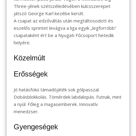
Three-jének szétszéledésében kulcsszerepet
játszó George Karl kezébe került.
A csapat az edzőváltás után megtáltosodott és
eszelős sprintet levágva a liga egyik „legforróbb”
csapataként ért be a Nyugati Főcsoport hetedik
helyére.
Közelmúlt
Erősségek
Jó hatásfokú támadójáték sok gólpasszal.
Dobásblokkolás. Tömérdek labdalopás. Futnak, mint
a nyúl. Főleg a magasemberek. Innovatív
menedzser.
Gyengeségek