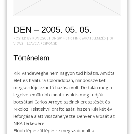
DEN – 2005. 05. 05.
POSTED BY
KUN ZSOLT
ON
2014-01-01
IN
CSAPATELEMZÉS
| 60
VIEWS |
LEAVE A RESPONSE
Történelem
Kiki Vandeweghe nem nagyon tud hibázni. Amióta
élet és halál ura Coloradóban, mindössze két
megkérdőjelezhető húzása volt. De talán még a
legelvetemültebb fanatikusok is meg tudják
bocsátani Carlos Arroyo szélnek eresztését és
Nikoloz Tskitishvili draftolását, hiszen Kiki két év
leforgása alatt visszahelyezte Denver városát az
NBA térképére.
Előbb lépésről lépésre megszabadult a