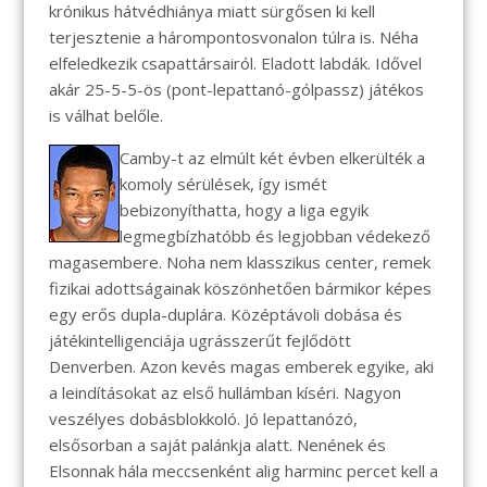
krónikus hátvédhiánya miatt sürgősen ki kell
terjesztenie a hárompontosvonalon túlra is. Néha
elfeledkezik csapattársairól. Eladott labdák. Idővel
akár 25-5-5-ös (pont-lepattanó-gólpassz) játékos
is válhat belőle.
Camby-t az elmúlt két évben elkerülték a
komoly sérülések, így ismét
bebizonyíthatta, hogy a liga egyik
legmegbízhatóbb és legjobban védekező
magasembere. Noha nem klasszikus center, remek
fizikai adottságainak köszönhetően bármikor képes
egy erős dupla-duplára. Középtávoli dobása és
játékintelligenciája ugrásszerűt fejlődött
Denverben. Azon kevés magas emberek egyike, aki
a leindításokat az első hullámban kíséri. Nagyon
veszélyes dobásblokkoló. Jó lepattanózó,
elsősorban a saját palánkja alatt. Nenének és
Elsonnak hála meccsenként alig harminc percet kell a