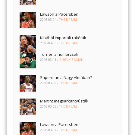
Lawson a Pacersben
2016-03-04
/
THE DREAM
Kínából importált rakéták
2016-03-03
/
THE DREAM
Turner, a humorzsák
2016-03-11
/
ZUKÁLY ZOLTÁN
Superman a Nagy Almában?
2016-03-09
/
THE DREAM
Martint megsarkantyúzták
2016-03-05
/
THE DREAM
Lawson a Pacersben
2016-03-04
/
THE DREAM