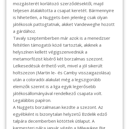
mozgásterét korlátozó szerződésektől, majd
teljesen átalakította a csapat keretét. Bármennyire
is hihetetlen, a Nuggets-ben jelenleg csak olyan
játékosok pattogtatnak, akiket Vandeweghe hozott
a gárdához.
Tavaly szeptemberben már azok is a menedzser
feltétlen támogatói közé tartoztak, akiknek a
helyszínen kellett végigszenvedniük a
metamorfózist kísérő két borzalmas szezont.
Lelkesedésük érthető volt, mivel a jól sikerült
holtszezon (Martin le- és Camby visszaigazolása)
után a coloradói alakulat még a legszigorúbb
elemzők szerint is a liga egyik legerősebb
játékosállományával rendelkező csapata volt.
Legalábbis papíron.
A Nuggets borzalmasan kezdte a szezont. Az
egyébként is bizonytalan helyzetű Bzdelik edző
talpára decemberben kötöttek útilaput. A
karmesteri pálca január végén a Milwaukee Big