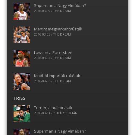
Superman a Nagy Almában?
2016-03-09
/
THE DREAM
Martint megsarkantyúzták
2016-03-05
/
THE DREAM
Lawson a Pacersben
2016-03-04
/
THE DREAM
Kínából importált rakéták
2016-03-03
/
THE DREAM
FRISS
Turner, a humorzsák
2016-03-11
/
ZUKÁLY ZOLTÁN
Superman a Nagy Almában?