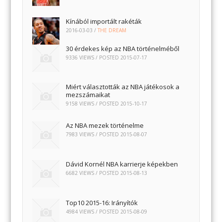
Kínából importált rakéták
2016-03-03
/
THE DREAM
30 érdekes kép az NBA történelméből
9336 VIEWS / POSTED
2015-07-17
Miért választották az NBA játékosok a
mezszámaikat
9158 VIEWS / POSTED
2015-10-17
Az NBA mezek történelme
7983 VIEWS / POSTED
2015-08-07
Dávid Kornél NBA karrierje képekben
6682 VIEWS / POSTED
2015-08-13
Top10 2015-16: Irányítók
4984 VIEWS / POSTED
2015-08-09