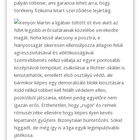
pályán töltenie, ami garancia lehet arra, hogy
törékeny fizikuma kitart szerződése lejártáig.
Kenyon Martin a ligában töltött öt éve alatt az
NBA legjobb erőcsatárainak közelébe verekedte
magát. Noha kissé alacsony a posztra, e
hiányosságát sikeresen ellensúlyozza átlagon felüli
agresszivitásával és atlétikusságával.
Szemrebbenés nélkül vállalja az egyre pontosabb
középtávoli tempókat; zsákolásai a Richter-skálán is
kimutathatók, emellett első osztályú védő, aki
bármikor képes egy demoralizáló blokk kiosztására.
Kidd nélkül többet kell felállt védelem ellen,
pozícióból játszania, ebben pedig egyelőre nem
igazán erős. Érthetetlen, hogy „rugói” és remek
ritmusérzéke ellenére hogy képes ilyen kevés
lepattanót gyűjteni. Bizonytalan büntetőzés. Sokat
higgadt, de még így is a liga egyik legimpulzívabb
játékosa.